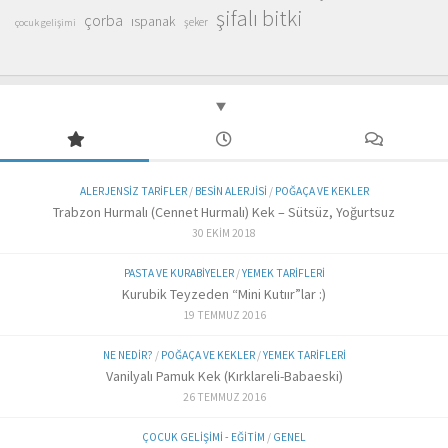
şifalı bitki
çorba
ıspanak
şeker
çocuk gelişimi
ALERJENSIZ TARIFLER
/
BESIN ALERJISI
/
POĞAÇA VE KEKLER
Trabzon Hurmalı (Cennet Hurmalı) Kek – Sütsüz, Yoğurtsuz
30 EKIM 2018
PASTA VE KURABIYELER
/
YEMEK TARIFLERI
Kurubik Teyzeden “Mini Kutıır”lar :)
19 TEMMUZ 2016
NE NEDIR?
/
POĞAÇA VE KEKLER
/
YEMEK TARIFLERI
Vanilyalı Pamuk Kek (Kırklareli-Babaeski)
26 TEMMUZ 2016
ÇOCUK GELIŞIMI - EĞITIM
/
GENEL