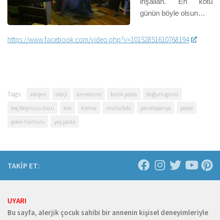
inşallah. En kötü
günün böyle olsun…
https://www.facebook.com/video.php?v=10152851610768194
Tags:
alerjen
alerji
anneanne
butik pasta
doğum günü
keçiboynuzu tozu
kek
krema
muhallebi
pandispanya
pasta
şeker hamuru
yaş pasta
TAKİP ET:
UYARI
Bu sayfa, alerjik çocuk sahibi bir annenin kişisel deneyimleriyle