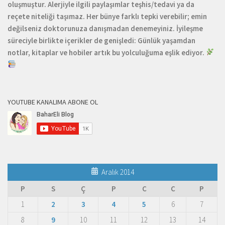
oluşmuştur. Alerjiyle ilgili paylaşımlar teşhis/tedavi ya da
reçete niteliği taşımaz. Her bünye farklı tepki verebilir; emin
değilseniz doktorunuza danışmadan denemeyiniz. İyileşme
süreciyle birlikte içerikler de genişledi: Günlük yaşamdan
notlar, kitaplar ve hobiler artık bu yolculuğuma eşlik ediyor.
YOUTUBE KANALIMA ABONE OL
Aralık 2014
P
S
Ç
P
C
C
P
1
2
3
4
5
6
7
8
9
10
11
12
13
14