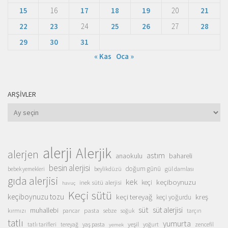
15
16
17
18
19
20
21
22
23
24
25
26
27
28
29
30
31
« Kas
Oca »
ARŞIVLER
Arşivler
alerji
Alerjik
alerjen
astım
anaokulu
bahareli
besin alerjisi
doğum günü
beylikdüzü
gül damlası
bebek yemekleri
gıda alerjisi
kek
keçiboynuzu
inek sütü alerjisi
keçi
havuç
Keçi sütü
keçiboynuzu tozu
keçi tereyağ
kreş
keçi yoğurdu
süt
süt alerjisi
muhallebi
pasta
kırmızı
sebze
pancar
soğuk
tarçın
tatlı
yumurta
yeşil
yaş pasta
zencefil
tatlı tarifleri
tereyağ
yoğurt
yemek