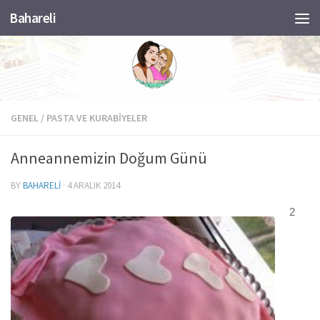
Bahareli
Skip to content
GENEL
/
PASTA VE KURABIYELER
Anneannemizin Doğum Günü
BY
BAHARELI
·
4 ARALIK 2014
2