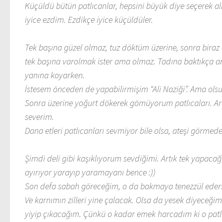
Küçüldü bütün patlıcanlar, hepsini büyük diye seçerek al
iyice ezdim. Ezdikçe iyice küçüldüler.
Tek başına güzel olmaz, tuz döktüm üzerine, sonra biraz 
tek başına varolmak ister ama olmaz. Tadına baktıkça an
yanına koyarken.
İstesem önceden de yapabilirmişim “Ali Naziği”. Ama ols
Sonra üzerine yoğurt dökerek gömüyorum patlıcaları. Ard
severim.
Dana etleri patlıcanları sevmiyor bile olsa, ateşi görmed
Şimdi deli gibi kaşıklıyorum sevdiğimi. Artık tek yapaca
ayırıyor yarayıp yaramayanı bence :))
Son defa sabah göreceğim, o da bakmaya tenezzül ede
Ve karnımın zilleri yine çalacak. Olsa da yesek diyeceğ
yiyip çıkacağım. Çünkü o kadar emek harcadım ki o patl