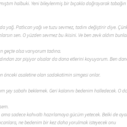
mıştım halbuki. Yeni bileylenmiş bir bıçakla doğrayarak tabağın
da yağ. Patlıcan yağı ve tuzu sevmez, tadını değiştirir diye. Çü
larsın sen. O yüzden sevmez bu ikisini. Ve ben zevk aldım bunla
un geçte olsa varıyorum tadına.
ından zor pişiyor olsalar da dana etlerini koyuyorum. Ben dana
en önceki asaletine olan sadakatimin simgesi onlar.
ğım şey sabahı beklemek. Geri kalanını bedenim halledecek. O da
rsem.
im ama sadece kahvaltı hazırlamaya gücüm yetecek. Belki de aya
ıcanlara, ne bedenim bir kez daha yorulmak isteyecek onu