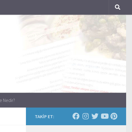
e Nedir?
TAKİP ET: