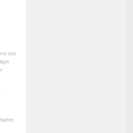
timi ona
teşin
n
e
zledim,