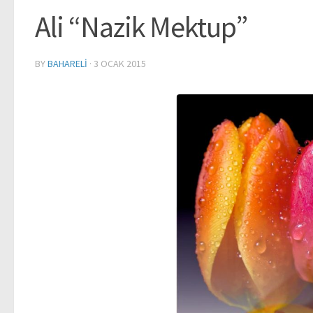
Ali “Nazik Mektup”
BY
BAHARELI
·
3 OCAK 2015