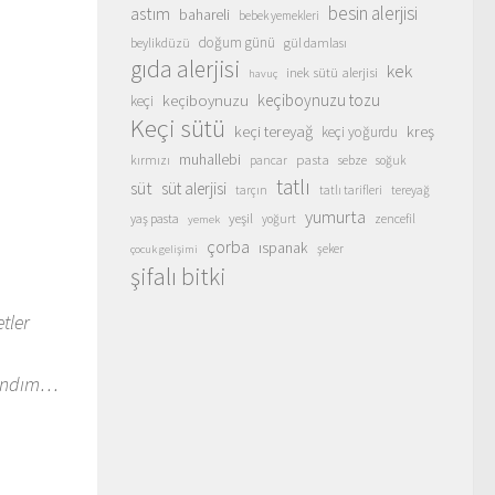
besin alerjisi
astım
bahareli
bebek yemekleri
doğum günü
beylikdüzü
gül damlası
gıda alerjisi
kek
inek sütü alerjisi
havuç
keçiboynuzu
keçiboynuzu tozu
keçi
Keçi sütü
keçi tereyağ
kreş
keçi yoğurdu
muhallebi
pasta
kırmızı
sebze
pancar
soğuk
tatlı
süt
süt alerjisi
tarçın
tatlı tarifleri
tereyağ
yumurta
yeşil
yaş pasta
zencefil
yoğurt
yemek
çorba
ıspanak
şeker
çocuk gelişimi
şifalı bitki
tler
azandım…