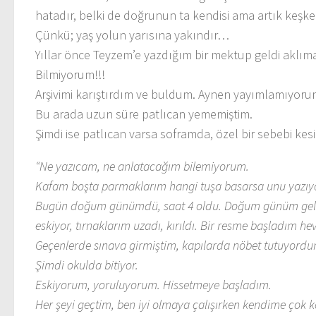
hatadır, belki de doğrunun ta kendisi ama artık keşk
Çünkü; yaş yolun yarısına yakındır…
Yıllar önce Teyzem’e yazdığım bir mektup geldi aklıma
Bilmiyorum!!!
Arşivimi karıştırdım ve buldum. Aynen yayımlamıyo
Bu arada uzun süre patlıcan yememiştim.
Şimdi ise patlıcan varsa soframda, özel bir sebebi kesi
“Ne yazıcam, ne anlatacağım bilemiyorum.
Kafam boşta parmaklarım hangi tuşa basarsa unu yazı
Bugün doğum günümdü, saat 4 oldu. Doğum günüm gelsin 
eskiyor, tırnaklarım uzadı, kırıldı. Bir resme başladım he
Geçenlerde sınava girmiştim, kapılarda nöbet tutuyordu
Şimdi okulda bitiyor.
Eskiyorum, yoruluyorum. Hissetmeye başladım.
Her şeyi geçtim, ben iyi olmaya çalışırken kendime çok 