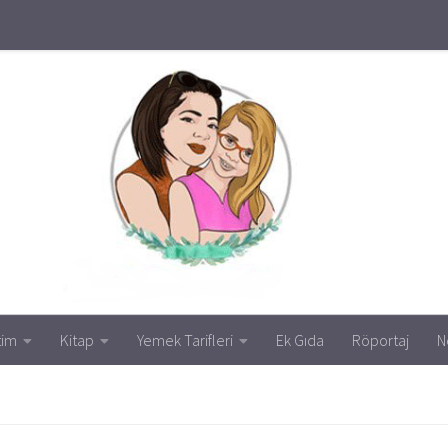
tim
Kitap
Yemek Tarifleri
Ek Gıda
Röportaj
N