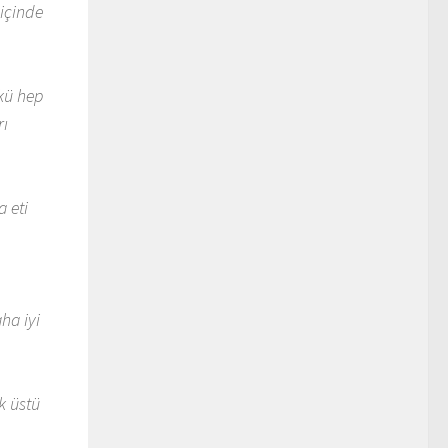
 içinde
nkü hep
rı
 eti
ha iyi
k üstü