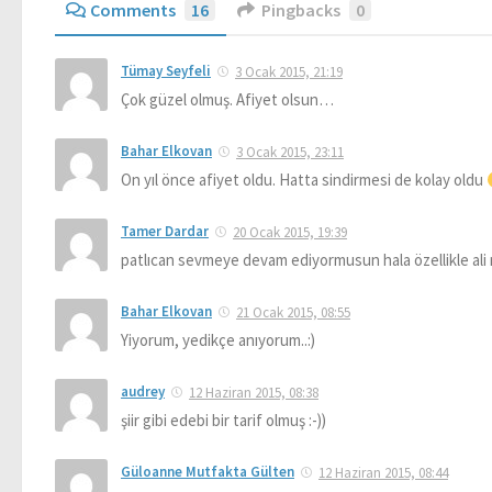
Comments
16
Pingbacks
0
Tümay Seyfeli
3 Ocak 2015, 21:19
Çok güzel olmuş. Afiyet olsun…
Bahar Elkovan
3 Ocak 2015, 23:11
On yıl önce afiyet oldu. Hatta sindirmesi de kolay oldu
Tamer Dardar
20 Ocak 2015, 19:39
patlıcan sevmeye devam ediyormusun hala özellikle ali n
Bahar Elkovan
21 Ocak 2015, 08:55
Yiyorum, yedikçe anıyorum..:)
audrey
12 Haziran 2015, 08:38
şiir gibi edebi bir tarif olmuş :-))
Güloanne Mutfakta Gülten
12 Haziran 2015, 08:44