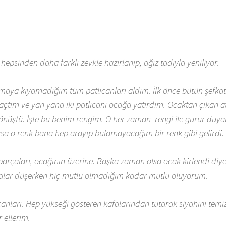
epsinden daha farklı zevkle hazırlanıp, ağız tadıyla yeniliyor.
maya kıyamadığım tüm patlıcanları aldım. İlk önce bütün şefka
çtım ve yan yana iki patlıcanı ocağa yatırdım. Ocaktan çıkan a
 dönüştü. İşte bu benim rengim. O her zaman rengi ile gurur duya
sa o renk bana hep arayıp bulamayacağım bir renk gibi gelirdi.
 parçaları, ocağının üzerine. Başka zaman olsa ocak kirlendi diy
alar düşerken hiç mutlu olmadığım kadar mutlu oluyorum.
canları. Hep yükseği gösteren kafalarından tutarak siyahını temi
 ellerim.