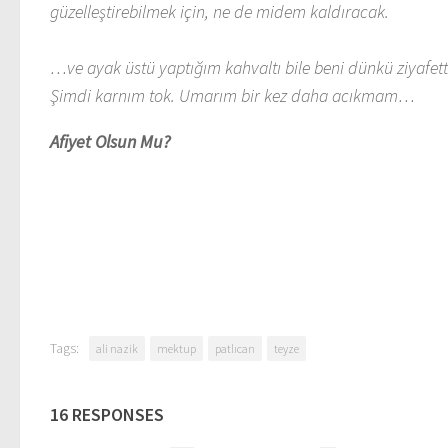
güzelleştirebilmek için, ne de midem kaldıracak.
…ve ayak üstü yaptığım kahvaltı bile beni dünkü ziyafet
Şimdi karnım tok. Umarım bir kez daha acıkmam…
Afiyet Olsun Mu?
Tags:
ali nazik
mektup
patlıcan
teyze
16 RESPONSES