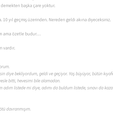
e demekten başka çare yoktur.
. 10 yıl geçmiş üzerinden. Nereden geldi akına diyeceksiniz.
rum ama özetle budur…
n vardır.
yorum.
diye bekliyordum, geldi ve geçiyor. Yaş büyüyor, bütün kıyafe
vesle bitti, hevesimi bile alamadan.
m adım listede mi diye, adımı da buldum listede, sınavı da k
kötü davranmışım.