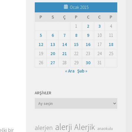
Ocak 2015
P
S
Ç
P
C
C
P
1
2
3
4
5
6
7
8
9
10
11
12
13
14
15
16
17
18
19
20
21
22
23
24
25
26
27
28
29
30
31
« Ara
Şub »
ARŞIVLER
Arşivler
alerji
Alerjik
alerjen
anaokulu
lki bir