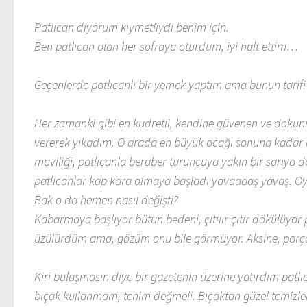
Patlıcan diyorum kıymetliydi benim için.
Ben patlıcan olan her sofraya oturdum, iyi halt ettim…
Geçenlerde patlıcanlı bir yemek yaptım ama bunun tarifi h
Her zamanki gibi en kudretli, kendine güvenen ve dokun
vererek yıkadım. O arada en büyük ocağı sonuna kadar a
maviliği, patlıcanla beraber turuncuya yakın bir sarıya
patlıcanlar kap kara olmaya başladı yavaaaaş yavaş. Oy
Bak o da hemen nasıl değişti?
Kabarmaya başlıyor bütün bedeni, çıtııır çıtır dökülüyor
üzülürdüm ama, gözüm onu bile görmüyor. Aksine, parç
Kiri bulaşmasın diye bir gazetenin üzerine yatırdım patlı
bıçak kullanmam, tenim değmeli. Bıçaktan güzel temizler