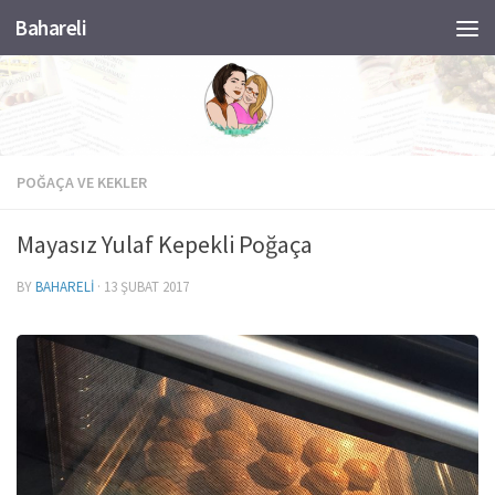
Bahareli
Skip to content
POĞAÇA VE KEKLER
Mayasız Yulaf Kepekli Poğaça
BY
BAHARELI
·
13 ŞUBAT 2017