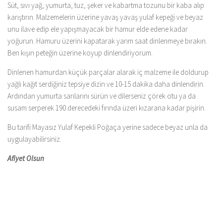
Süt, sıvı yağ, yumurta, tuz, şeker ve kabartma tozunu bir kaba alıp
karıştırın. Malzemelerin üzerine yavaş yavaş yulaf kepeği ve beyaz
unu ilave edip ele yapışmayacak bir hamur elde edene kadar
yoğurun. Hamuru üzerini kapatarak yarım saat dinlenmeye bırakın.
Ben kışın peteğin üzerine koyup dinlendiriyorum.
Dinlenen hamurdan küçük parçalar alarak iç malzeme ile doldurup
yağlı kağıt serdiğiniz tepsiye dizin ve 10-15 dakika daha dinlendirin.
Ardından yumurta sarılarını sürün ve dilerseniz çörek otu ya da
susam serperek 190 derecedeki fırında üzeri kızarana kadar pişirin.
Bu tarifi Mayasız Yulaf Kepekli Poğaça yerine sadece beyaz unla da
uygulayabilirsiniz.
Afiyet Olsun