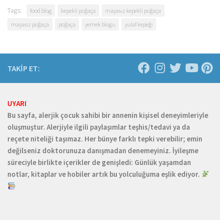
Tags:
food blog
kepekli poğaça
mayasız kepekli poğaça
mayasız poğaça
poğaça
yemek blogu
yulaf kepeği
TAKİP ET:
UYARI
Bu sayfa, alerjik çocuk sahibi bir annenin kişisel deneyimleriyle
oluşmuştur. Alerjiyle ilgili paylaşımlar teşhis/tedavi ya da
reçete niteliği taşımaz. Her bünye farklı tepki verebilir; emin
değilseniz doktorunuza danışmadan denemeyiniz. İyileşme
süreciyle birlikte içerikler de genişledi: Günlük yaşamdan
notlar, kitaplar ve hobiler artık bu yolculuğuma eşlik ediyor.