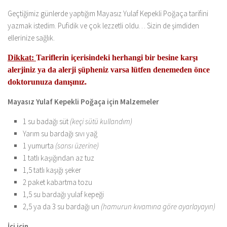
Geçtiğimiz günlerde yaptığım Mayasız Yulaf Kepekli Poğaça tarifini
yazmak istedim. Pufidik ve çok lezzetli oldu… Sizin de şimdiden
ellerinize sağlık.
Dikkat:
Tariflerin içerisindeki herhangi bir besine karşı
alerjiniz ya da alerji şüpheniz varsa lütfen
denemeden önce
doktorunuza danışınız.
Mayasız Yulaf Kepekli Poğaça için Malzemeler
1 su badağı süt
(keçi sütü kullandım)
Yarım su bardağı sıvı yağ
1 yumurta
(sarısı üzerine)
1 tatlı kaşığından az tuz
1,5 tatlı kaşığı şeker
2 paket kabartma tozu
1,5 su bardağı yulaf kepeği
2,5 ya da 3 su bardağı un
(hamurun kıvamına göre ayarlayayın)
İçi için