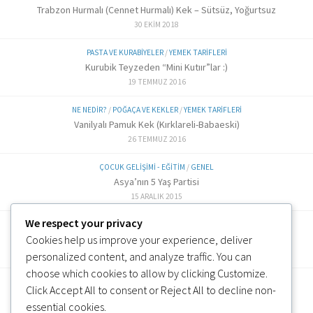
Trabzon Hurmalı (Cennet Hurmalı) Kek – Sütsüz, Yoğurtsuz
30 EKIM 2018
PASTA VE KURABIYELER
/
YEMEK TARIFLERI
Kurubik Teyzeden “Mini Kutıır”lar :)
19 TEMMUZ 2016
NE NEDIR?
/
POĞAÇA VE KEKLER
/
YEMEK TARIFLERI
Vanilyalı Pamuk Kek (Kırklareli-Babaeski)
26 TEMMUZ 2016
ÇOCUK GELIŞIMI - EĞITIM
/
GENEL
Asya’nın 5 Yaş Partisi
15 ARALIK 2015
We respect your privacy
ALTERNATIF TARIFLER
/
EK GIDA
Cookies help us improve your experience, deliver
Labne Peynir Yapımı (6 ve üzeri)
3 OCAK 2019
personalized content, and analyze traffic. You can
choose which cookies to allow by clicking
Customize
.
Click
Accept All
to consent or
Reject All
to decline non-
essential cookies.