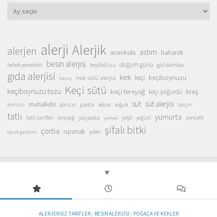
Arşivler
alerji
Alerjik
alerjen
astım
anaokulu
bahareli
besin alerjisi
doğum günü
beylikdüzü
gül damlası
bebek yemekleri
gıda alerjisi
kek
keçiboynuzu
inek sütü alerjisi
keçi
havuç
Keçi sütü
keçiboynuzu tozu
keçi tereyağ
kreş
keçi yoğurdu
süt
süt alerjisi
muhallebi
pasta
kırmızı
sebze
pancar
soğuk
tarçın
tatlı
yumurta
yeşil
yaş pasta
zencefil
tatlı tarifleri
tereyağ
yoğurt
yemek
şifalı bitki
çorba
ıspanak
şeker
çocuk gelişimi
ALERJENSIZ TARIFLER
/
BESIN ALERJISI
/
POĞAÇA VE KEKLER