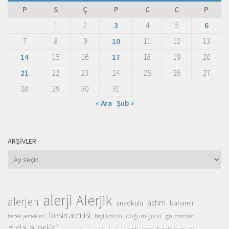
P
S
Ç
P
C
C
P
1
2
3
4
5
6
7
8
9
10
11
12
13
14
15
16
17
18
19
20
21
22
23
24
25
26
27
28
29
30
31
« Ara
Şub »
ARŞIVLER
Arşivler
alerji
Alerjik
alerjen
astım
anaokulu
bahareli
besin alerjisi
doğum günü
beylikdüzü
gül damlası
bebek yemekleri
gıda alerjisi