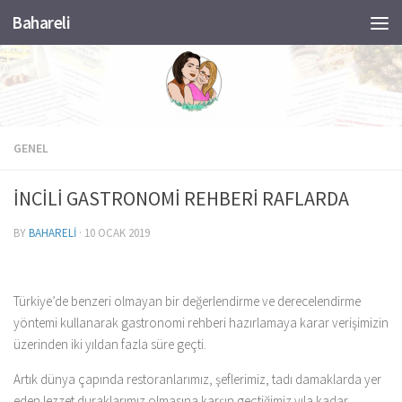
Bahareli
Skip to content
GENEL
İNCİLİ GASTRONOMİ REHBERİ RAFLARDA
BY
BAHARELI
·
10 OCAK 2019
Türkiye’de benzeri olmayan bir değerlendirme ve derecelendirme
yöntemi kullanarak gastronomi rehberi hazırlamaya karar verişimizin
üzerinden iki yıldan fazla süre geçti.
Artık dünya çapında restoranlarımız, şeflerimiz, tadı damaklarda yer
eden lezzet duraklarımız olmasına karşın geçtiğimiz yıla kadar