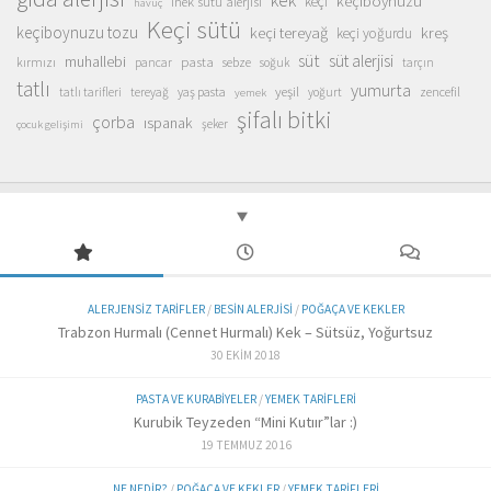
kek
keçiboynuzu
inek sütü alerjisi
keçi
havuç
Keçi sütü
keçiboynuzu tozu
keçi tereyağ
kreş
keçi yoğurdu
süt
süt alerjisi
muhallebi
pasta
kırmızı
sebze
pancar
soğuk
tarçın
tatlı
yumurta
yeşil
yaş pasta
zencefil
tatlı tarifleri
tereyağ
yoğurt
yemek
şifalı bitki
çorba
ıspanak
şeker
çocuk gelişimi
ALERJENSIZ TARIFLER
/
BESIN ALERJISI
/
POĞAÇA VE KEKLER
Trabzon Hurmalı (Cennet Hurmalı) Kek – Sütsüz, Yoğurtsuz
30 EKIM 2018
PASTA VE KURABIYELER
/
YEMEK TARIFLERI
Kurubik Teyzeden “Mini Kutıır”lar :)
19 TEMMUZ 2016
NE NEDIR?
/
POĞAÇA VE KEKLER
/
YEMEK TARIFLERI