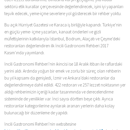
sektörü etik kurallar çerçevesinde değerlendirecek, işini iyi yapanları
teşvik edecek, yeme-içme severlere yol gösterecek bir rehber yoktu.
Bu açık Hürriyet Gazetesi ve Karaca iş birliğiyle kapandı. Türkiye’nin
en güçlü yeme- içme yazarları, kanaat önderleri ve gizli
müfettişlerinin katkılarıyla İstanbul, Bodrum, Alaçatı ve Çeşme’deki
restoranları değerlendiren ilk İncili Gastronomi Rehberi 2017
Kasım’ında yayımlandı.
İncili Gastronomi Rehberi’nin ikincisi ise 18 Aralık itibarı ile raflardaki
yerini aldı. Ardında yoğun bir emek ve zorlu bir süreç olan rehberin
bu yıl kapsamı da genişledi, İzmir ve Ankara’daki restoranlar da
değerlendirmeye dahil edildi. 422 restoran ve 257 lezzet noktasının yer
aldığı rehberimizin içeriği kadar tasarımında ve derecelendirme
sisteminde de yenilikler var. İnci sayısı dörtten beşe çıktı. Ayrıca
restoranlar kategorilerine ayrılarak aranan yerlerin daha kolay
bulunacağı bir düzenleme de yapıldı.
İncili Gastronomi Rehberi’nin websitesine