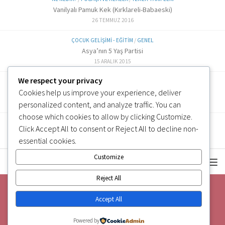
Vanilyalı Pamuk Kek (Kırklareli-Babaeski)
26 TEMMUZ 2016
ÇOCUK GELIŞIMI - EĞITIM
/
GENEL
Asya’nın 5 Yaş Partisi
15 ARALIK 2015
We respect your privacy
ALTERNATIF TARIFLER
/
EK GIDA
Cookies help us improve your experience, deliver
Labne Peynir Yapımı (6 ve üzeri)
3 OCAK 2019
personalized content, and analyze traffic. You can
choose which cookies to allow by clicking
Customize
.
Click
Accept All
to consent or
Reject All
to decline non-
essential cookies.
Customize
Reject All
Accept All
Powered by