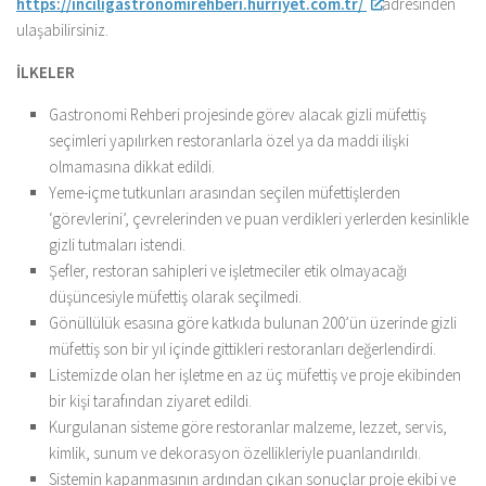
https://inciligastronomirehberi.hurriyet.com.tr/
adresinden
ulaşabilirsiniz.
İLKELER
Gastronomi Rehberi projesinde görev alacak gizli müfettiş
seçimleri yapılırken restoranlarla özel ya da maddi ilişki
olmamasına dikkat edildi.
Yeme-içme tutkunları arasından seçilen müfettişlerden
‘görevlerini’, çevrelerinden ve puan verdikleri yerlerden kesinlikle
gizli tutmaları istendi.
Şefler, restoran sahipleri ve işletmeciler etik olmayacağı
düşüncesiyle müfettiş olarak seçilmedi.
Gönüllülük esasına göre katkıda bulunan 200’ün üzerinde gizli
müfettiş son bir yıl içinde gittikleri restoranları değerlendirdi.
Listemizde olan her işletme en az üç müfettiş ve proje ekibinden
bir kişi tarafından ziyaret edildi.
Kurgulanan sisteme göre restoranlar malzeme, lezzet, servis,
kimlik, sunum ve dekorasyon özellikleriyle puanlandırıldı.
Sistemin kapanmasının ardından çıkan sonuçlar proje ekibi ve