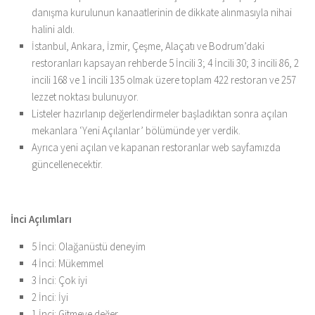
danışma kurulunun kanaatlerinin de dikkate alınmasıyla nihai
halini aldı.
İstanbul, Ankara, İzmir, Çeşme, Alaçatı ve Bodrum’daki
restoranları kapsayan rehberde 5 İncili 3; 4 İncili 30; 3 incili 86, 2
incili 168 ve 1 incili 135 olmak üzere toplam 422 restoran ve 257
lezzet noktası bulunuyor.
Listeler hazırlanıp değerlendirmeler başladıktan sonra açılan
mekanlara ‘Yeni Açılanlar’ bölümünde yer verdik.
Ayrıca yeni açılan ve kapanan restoranlar web sayfamızda
güncellenecektir.
İnci Açılımları
5 İnci: Olağanüstü deneyim
4 İnci: Mükemmel
3 İnci: Çok iyi
2 İnci: İyi
1 İnci: Gitmeye değer