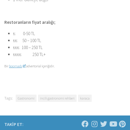
Restoranların fiyat aralığı;
₺: 0-50 TL
₺₺: 50 – 100 TL
₺₺₺: 100 – 250 TL
₺₺₺₺: 250 TL+
Bir
boomads
advertorial içeriğidir.
Tags:
Gastronomi
incili gastronomi rehberi
karaca
TAKİP ET: