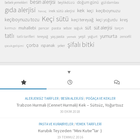
besin alerjisi
doğum günü
beylikdüzü
gül damlası
bebek yemekleri
gıda alerjisi
kek
keçiboynuzu
inek sütü alerjisi
keçi
havuç
Keçi sütü
keçiboynuzu tozu
keçi tereyağ
kreş
keçi yoğurdu
süt
süt alerjisi
muhallebi
pasta
kırmızı
sebze
pancar
soğuk
tarçın
tatlı
yumurta
yeşil
yaş pasta
zencefil
tatlı tarifleri
tereyağ
yoğurt
yemek
şifalı bitki
çorba
ıspanak
şeker
çocuk gelişimi
ALERJENSIZ TARIFLER
/
BESIN ALERJISI
/
POĞAÇA VE KEKLER
Trabzon Hurmalı (Cennet Hurmalı) Kek – Sütsüz, Yoğurtsuz
30 EKIM 2018
PASTA VE KURABIYELER
/
YEMEK TARIFLERI
Kurubik Teyzeden “Mini Kutıır”lar :)
19 TEMMUZ 2016