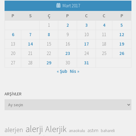
Mart 2017
P
S
Ç
P
C
C
P
1
2
3
4
5
6
7
8
9
10
11
12
13
14
15
16
17
18
19
20
21
22
23
24
25
26
27
28
29
30
31
« Şub
Nis »
ARŞIVLER
Arşivler
alerji
Alerjik
alerjen
astım
anaokulu
bahareli