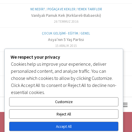
NE NEDIR?
/
POĞAÇA VE KEKLER
/
YEMEK TARIFLERI
Vanilyalı Pamuk Kek (Kırklareli-Babaeski)
26 TEMMUZ 2016
ÇOCUK GELIŞIMI - EĞITIM
/
GENEL
Asya’nın 5 Yaş Partisi
15 ARALIK 2015
We respect your privacy
ALTERNATIF TARIFLER
/
EK GIDA
Cookies help us improve your experience, deliver
Labne Peynir Yapımı (6 ve üzeri)
3 OCAK 2019
personalized content, and analyze traffic. You can
choose which cookies to allow by clicking
Customize
.
Click
Accept All
to consent or
Reject All
to decline non-
essential cookies.
Customize
Reject All
Accept All