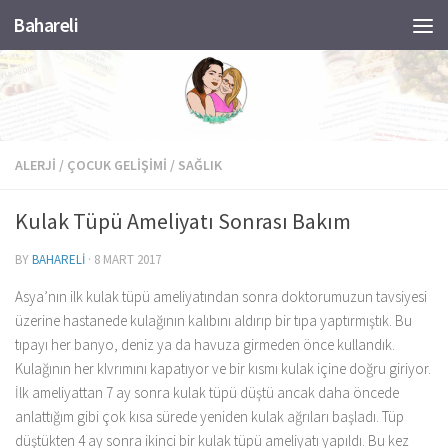
Bahareli
Skip to content
ALERJI
/
ÇOCUK GELIŞIMI
/
SAĞLIK
Kulak Tüpü Ameliyatı Sonrası Bakım
BY
BAHARELI
·
8 MART 2017
Asya’nın ilk kulak tüpü ameliyatından sonra doktorumuzun tavsiyesi
üzerine hastanede kulağının kalıbını aldırıp bir tıpa yaptırmıştık. Bu
tıpayı her banyo, deniz ya da havuza girmeden önce kullandık.
Kulağının her kIvrımını kapatıyor ve bir kısmı kulak içine doğru giriyor.
İlk ameliyattan 7 ay sonra kulak tüpü düştü ancak daha öncede
anlattığım gibi çok kısa sürede yeniden kulak ağrıları başladı. Tüp
düştükten 4 ay sonra ikinci bir kulak tüpü ameliyatı yapıldı. Bu kez