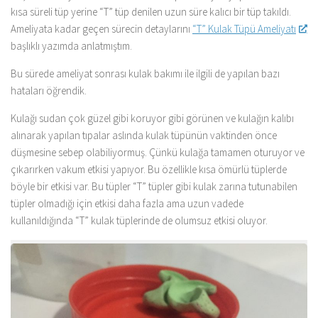
kısa süreli tüp yerine “T” tüp denilen uzun süre kalıcı bir tüp takıldı.
Ameliyata kadar geçen sürecin detaylarını
“T” Kulak Tüpü Ameliyatı
başlıklı yazımda anlatmıştım.
Bu sürede ameliyat sonrası kulak bakımı ile ilgili de yapılan bazı
hataları öğrendik.
Kulağı sudan çok güzel gibi koruyor gibi görünen ve kulağın kalıbı
alınarak yapılan tıpalar aslında kulak tüpünün vaktinden önce
düşmesine sebep olabiliyormuş. Çünkü kulağa tamamen oturuyor ve
çıkarırken vakum etkisi yapıyor. Bu özellikle kısa ömürlü tüplerde
böyle bir etkisi var. Bu tüpler “T” tüpler gibi kulak zarına tutunabilen
tüpler olmadığı için etkisi daha fazla ama uzun vadede
kullanıldığında “T” kulak tüplerinde de olumsuz etkisi oluyor.