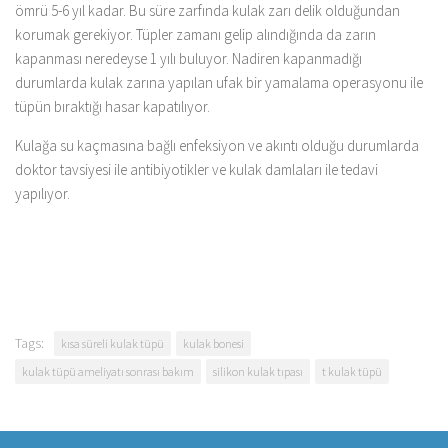
ömrü 5-6 yıl kadar. Bu süre zarfında kulak zarı delik olduğundan
korumak gerekiyor. Tüpler zamanı gelip alındığında da zarın
kapanması neredeyse 1 yılı buluyor. Nadiren kapanmadığı
durumlarda kulak zarına yapılan ufak bir yamalama operasyonu ile
tüpün bıraktığı hasar kapatılıyor.
Kulağa su kaçmasına bağlı enfeksiyon ve akıntı olduğu durumlarda
doktor tavsiyesi ile antibiyotikler ve kulak damlaları ile tedavi
yapılıyor.
Tags:
kısa süreli kulak tüpü
kulak bonesi
kulak tüpü ameliyatı sonrası bakım
silikon kulak tıpası
t kulak tüpü