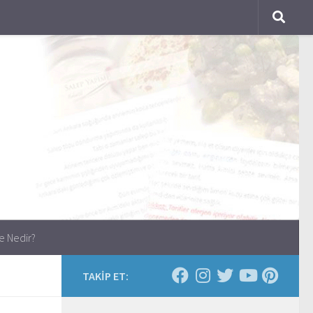
e Nedir?
TAKİP ET: