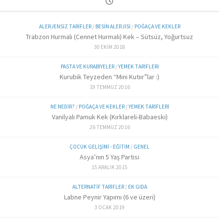
ALERJENSIZ TARIFLER
/
BESIN ALERJISI
/
POĞAÇA VE KEKLER
Trabzon Hurmalı (Cennet Hurmalı) Kek – Sütsüz, Yoğurtsuz
30 EKIM 2018
PASTA VE KURABIYELER
/
YEMEK TARIFLERI
Kurubik Teyzeden “Mini Kutıır”lar :)
19 TEMMUZ 2016
NE NEDIR?
/
POĞAÇA VE KEKLER
/
YEMEK TARIFLERI
Vanilyalı Pamuk Kek (Kırklareli-Babaeski)
26 TEMMUZ 2016
ÇOCUK GELIŞIMI - EĞITIM
/
GENEL
Asya’nın 5 Yaş Partisi
15 ARALIK 2015
ALTERNATIF TARIFLER
/
EK GIDA
Labne Peynir Yapımı (6 ve üzeri)
3 OCAK 2019