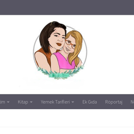
tim
Kitap
Yemek Tarifleri
Ek Gıda
Röportaj
N