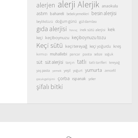
alerji
Alerjik
alerjen
anaokulu
besin alerjisi
astım
bahareli
bebek yemekleri
doğum günü
beylikdüzü
gül damlası
gıda alerjisi
kek
inek sütü alerjisi
havuç
keçiboynuzu
keçiboynuzu tozu
keçi
Keçi sütü
keçi tereyağ
kreş
keçi yoğurdu
muhallebi
pasta
kırmızı
sebze
pancar
soğuk
tatlı
süt
süt alerjisi
tarçın
tatlı tarifleri
tereyağ
yumurta
yeşil
yaş pasta
zencefil
yoğurt
yemek
çorba
ıspanak
şeker
çocuk gelişimi
şifalı bitki