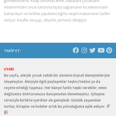
göndebilirlerdi. Kitap sonunda anne, babalara çocukların
midelerinden önce ruhlarına fayda sağlamanın inceliklerinden
bahsediyor ve birlikte yapabileceğiniz neşeli makarnanın tarifini
veriyor. Keyifle okuyup, afiyetle yemeniz dileğiyle
TAKİP ET:
UYARI
Bu sayfa, alerjik çocuk sahibi bir annenin kişisel deneyimleriyle
oluşmuştur. Alerjiyle ilgili paylaşımlar teşhis/tedavi ya da
reçete niteliği taşımaz. Her bünye farklı tepki verebilir; emin
değilseniz doktorunuza danışmadan denemeyiniz. İyileşme
süreciyle birlikte içerikler de genişledi: Günlük yaşamdan
notlar, kitaplar ve hobiler artık bu yolculuğuma eşlik ediyor.