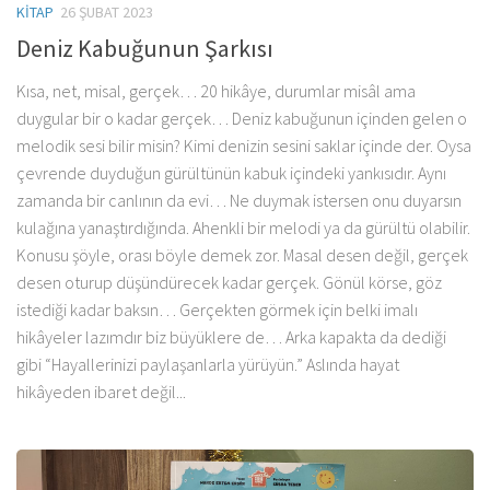
KITAP
26 ŞUBAT 2023
Deniz Kabuğunun Şarkısı
Kısa, net, misal, gerçek… 20 hikâye, durumlar misâl ama
duygular bir o kadar gerçek… Deniz kabuğunun içinden gelen o
melodik sesi bilir misin? Kimi denizin sesini saklar içinde der. Oysa
çevrende duyduğun gürültünün kabuk içindeki yankısıdır. Aynı
zamanda bir canlının da evi… Ne duymak istersen onu duyarsın
kulağına yanaştırdığında. Ahenkli bir melodi ya da gürültü olabilir.
Konusu şöyle, orası böyle demek zor. Masal desen değil, gerçek
desen oturup düşündürecek kadar gerçek. Gönül körse, göz
istediği kadar baksın… Gerçekten görmek için belki imalı
hikâyeler lazımdır biz büyüklere de… Arka kapakta da dediği
gibi “Hayallerinizi paylaşanlarla yürüyün.” Aslında hayat
hikâyeden ibaret değil...