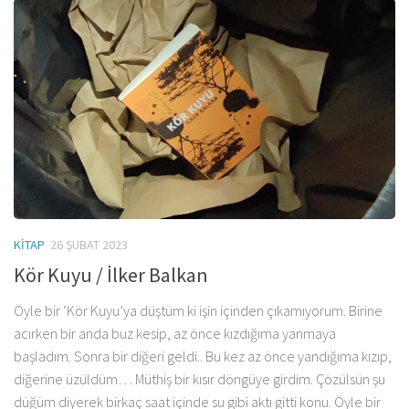
KITAP
26 ŞUBAT 2023
Kör Kuyu / İlker Balkan
Öyle bir ‘Kör Kuyu’ya düştüm ki işin içinden çıkamıyorum. Birine
acırken bir anda buz kesip, az önce kızdığıma yanmaya
başladım. Sonra bir diğeri geldi.. Bu kez az önce yandığıma kızıp,
diğerine üzüldüm… Müthiş bir kısır döngüye girdim. Çözülsün şu
düğüm diyerek birkaç saat içinde su gibi aktı gitti konu. Öyle bir