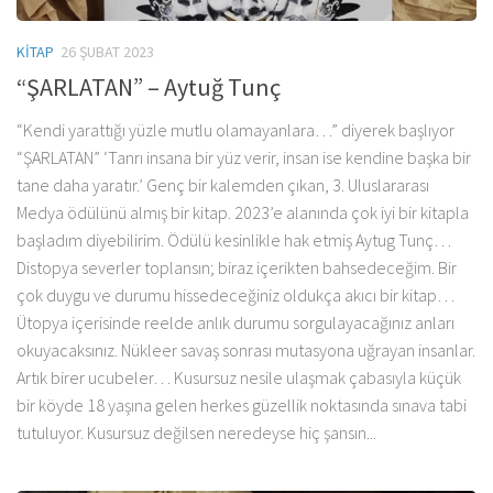
KITAP
26 ŞUBAT 2023
“ŞARLATAN” – Aytuğ Tunç
“Kendi yarattığı yüzle mutlu olamayanlara…” diyerek başlıyor
“ŞARLATAN” ‘Tanrı insana bir yüz verir, insan ise kendine başka bir
tane daha yaratır.’ Genç bir kalemden çıkan, 3. Uluslararası
Medya ödülünü almış bir kitap. 2023’e alanında çok iyi bir kitapla
başladım diyebilirim. Ödülü kesinlikle hak etmiş Aytug Tunç…
Distopya severler toplansın; biraz içerikten bahsedeceğim. Bir
çok duygu ve durumu hissedeceğiniz oldukça akıcı bir kitap…
Ütopya içerisinde reelde anlık durumu sorgulayacağınız anları
okuyacaksınız. Nükleer savaş sonrası mutasyona uğrayan insanlar.
Artık birer ucubeler… Kusursuz nesile ulaşmak çabasıyla küçük
bir köyde 18 yaşına gelen herkes güzellik noktasında sınava tabi
tutuluyor. Kusursuz değilsen neredeyse hiç şansın...