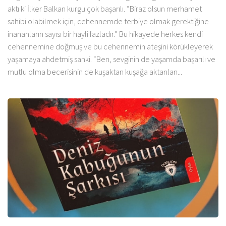
aktı ki İlker Balkan kurgu çok başarılı. “Biraz olsun merhamet
sahibi olabilmek için, cehennemde terbiye olmak gerektiğine
inananların sayısı bir hayli fazladır.” Bu hikayede herkes kendi
cehennemine doğmuş ve bu cehennemin ateşini körükleyerek
yaşamaya ahdetmiş sanki. “Ben, sevginin de yaşamda başarılı ve
mutlu olma becerisinin de kuşaktan kuşağa aktarılan...