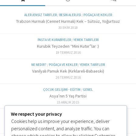
ALERJENSIZ TARIFLER
/
BESIN ALERJISI
/
POĞAÇA VE KEKLER
Trabzon Hurmalı (Cennet Hurmalı) Kek – Sütsüz, Yoğurtsuz
30 EKIM 2018
PASTA VE KURABIYELER
/
YEMEK TARIFLERI
Kurubik Teyzeden “Mini Kutıır”lar :)
19 TEMMUZ 2016
NE NEDIR?
/
POĞAÇA VE KEKLER
/
YEMEK TARIFLERI
Vanilyalı Pamuk Kek (Kırklareli-Babaeski)
26 TEMMUZ 2016
ÇOCUK GELIŞIMI - EĞITIM
/
GENEL
Asya’nın 5 Yaş Partisi
15 ARALIK 2015
We respect your privacy
ALTERNATIF TARIFLER
/
EK GIDA
Cookies help us improve your experience, deliver
Labne Peynir Yapımı (6 ve üzeri)
3 OCAK 2019
personalized content, and analyze traffic. You can
choose which cookies to allow by clicking
Customize
.