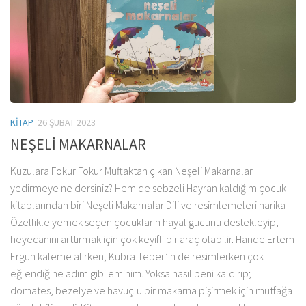
KITAP
26 ŞUBAT 2023
NEŞELİ MAKARNALAR
Kuzulara Fokur Fokur Muftaktan çıkan Neşeli Makarnalar
yedirmeye ne dersiniz? Hem de sebzeli Hayran kaldığım çocuk
kitaplarından biri Neşeli Makarnalar Dili ve resimlemeleri harika
Özellikle yemek seçen çocukların hayal gücünü destekleyip,
heyecanını arttırmak için çok keyifli bir araç olabilir. Hande Ertem
Ergün kaleme alırken; Kübra Teber’in de resimlerken çok
eğlendiğine adım gibi eminim. Yoksa nasıl beni kaldırıp;
domates, bezelye ve havuçlu bir makarna pişirmek için mutfağa