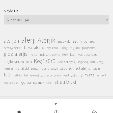
ARŞIVLER
Arşivler
alerji
Alerjik
alerjen
astım
anaokulu
bahareli
besin alerjisi
doğum günü
beylikdüzü
gül damlası
bebek yemekleri
gıda alerjisi
kek
keçiboynuzu
inek sütü alerjisi
keçi
havuç
Keçi sütü
keçiboynuzu tozu
keçi tereyağ
kreş
keçi yoğurdu
süt
süt alerjisi
muhallebi
pasta
kırmızı
sebze
pancar
soğuk
tarçın
tatlı
yumurta
yeşil
yaş pasta
zencefil
tatlı tarifleri
tereyağ
yoğurt
yemek
şifalı bitki
çorba
ıspanak
şeker
çocuk gelişimi