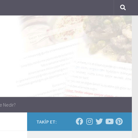
e Nedir?
TAKİP ET: