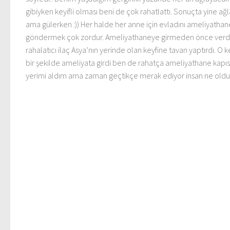
gibiyken keyifli olması beni de çok rahatlattı. Sonuçta yine ağ
ama gülerken :)) Her halde her anne için evladını ameliyatha
göndermek çok zordur. Ameliyathaneye girmeden önce verdi
rahalatıcı ilaç Asya’nın yerinde olan keyfine tavan yaptırdı. O ke
bir şekilde ameliyata girdi ben de rahatça ameliyathane kapıs
yerimi aldım ama zaman geçtikçe merak ediyor insan ne oldu.