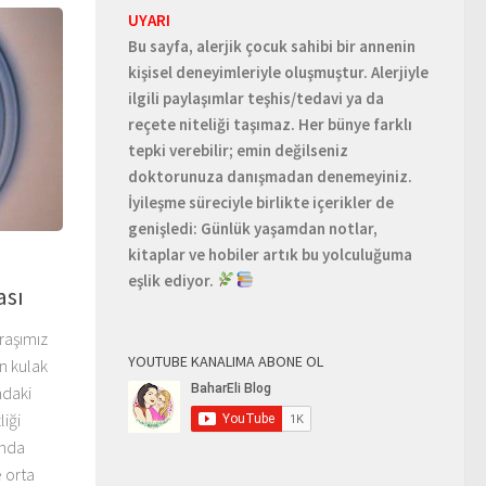
UYARI
Bu sayfa, alerjik çocuk sahibi bir annenin
kişisel deneyimleriyle oluşmuştur. Alerjiyle
ilgili paylaşımlar teşhis/tedavi ya da
reçete niteliği taşımaz. Her bünye farklı
tepki verebilir; emin değilseniz
doktorunuza danışmadan denemeyiniz.
İyileşme süreciyle birlikte içerikler de
genişledi: Günlük yaşamdan notlar,
kitaplar ve hobiler artık bu yolculuğuma
eşlik ediyor.
ası
raşımız
YOUTUBE KANALIMA ABONE OL
n kulak
ndaki
liği
ında
 orta