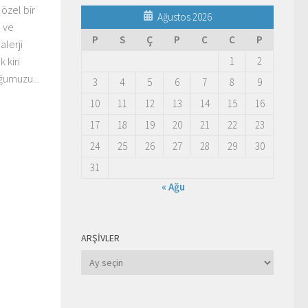
 özel bir
Ağustos 2026
u ve
P
S
Ç
P
C
C
P
alerji
1
2
 kiri
ğumuzu...
3
4
5
6
7
8
9
10
11
12
13
14
15
16
17
18
19
20
21
22
23
24
25
26
27
28
29
30
31
« Ağu
ARŞIVLER
Arşivler