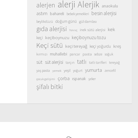
alerji
Alerjik
alerjen
anaokulu
besin alerjisi
astım
bahareli
bebek yemekleri
doğum günü
beylikdüzü
gül damlası
gıda alerjisi
kek
inek sütü alerjisi
havuç
keçiboynuzu
keçiboynuzu tozu
keçi
Keçi sütü
keçi tereyağ
kreş
keçi yoğurdu
muhallebi
pasta
kırmızı
sebze
pancar
soğuk
tatlı
süt
süt alerjisi
tarçın
tatlı tarifleri
tereyağ
yumurta
yeşil
yaş pasta
zencefil
yoğurt
yemek
çorba
ıspanak
şeker
çocuk gelişimi
şifalı bitki