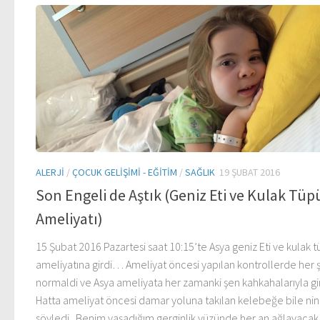
ALERJI
/
ÇOCUK GELIŞIMI - EĞITIM
/
SAĞLIK
19 ŞUBAT 2016
Son Engeli de Aştık (Geniz Eti ve Kulak Tüp
Ameliyatı)
15 Şubat 2016 Pazartesi saat 10:15’te Asya geniz Eti ve kulak 
ameliyatına girdi… Ameliyat öncesi yapılan kontrollerde her 
normaldi ve Asya ameliyata her zamanki şen kahkahalarıyla gir
Hatta ameliyat öncesi damar yoluna takılan kelebeğe bile nin
söyledi.. Benim yaşadığım gerginlik yüzünde her an ağlayacak