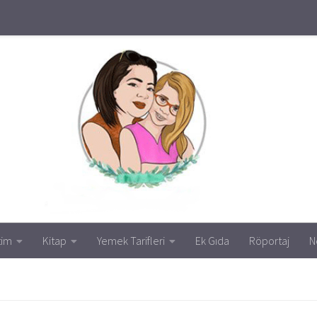
tim
Kitap
Yemek Tarifleri
Ek Gıda
Röportaj
N