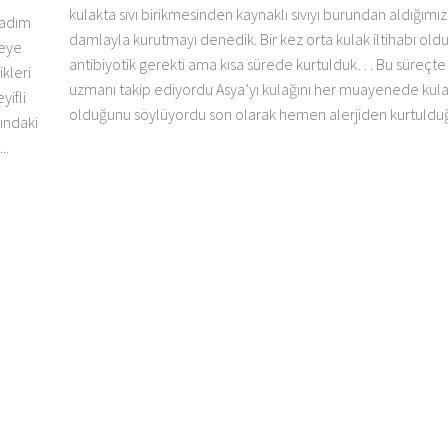
kulakta sıvı birikmesinden kaynaklı sıvıyı burundan aldığımız
ladım
damlayla kurutmayı denedik. Bir kez orta kulak iltihabı old
neye
antibiyotik gerekti ama kısa sürede kurtulduk… Bu süreçte 
kleri
uzmanı takip ediyordu Asya’yı kulağını her muayenede kulak
yifli
olduğunu söylüyordu son olarak hemen alerjiden kurtuldu
ındaki
..