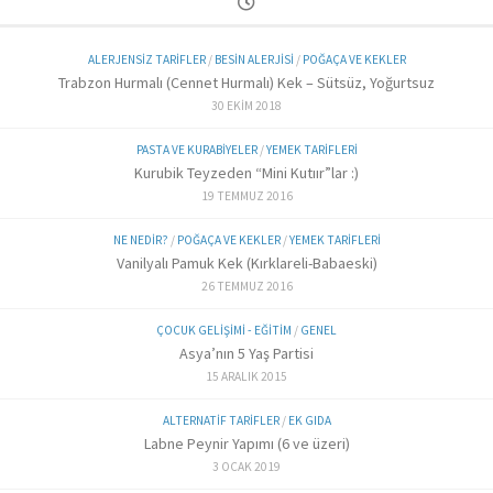
ALERJENSIZ TARIFLER
/
BESIN ALERJISI
/
POĞAÇA VE KEKLER
Trabzon Hurmalı (Cennet Hurmalı) Kek – Sütsüz, Yoğurtsuz
30 EKIM 2018
PASTA VE KURABIYELER
/
YEMEK TARIFLERI
Kurubik Teyzeden “Mini Kutıır”lar :)
19 TEMMUZ 2016
NE NEDIR?
/
POĞAÇA VE KEKLER
/
YEMEK TARIFLERI
Vanilyalı Pamuk Kek (Kırklareli-Babaeski)
26 TEMMUZ 2016
ÇOCUK GELIŞIMI - EĞITIM
/
GENEL
Asya’nın 5 Yaş Partisi
15 ARALIK 2015
ALTERNATIF TARIFLER
/
EK GIDA
Labne Peynir Yapımı (6 ve üzeri)
3 OCAK 2019