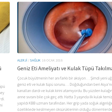
ALERJI
/
SAĞLIK
16 OCAK 2016
ü
Geniz Eti Ameliyatı ve Kulak Tüpü Takılm
Çocuk büyütmenin her anı farklı bir aksiyon… Şimdi yeni uğ
geniz eti ve kulak tüpü sorunu… Doğduğundan beri Asya’nı
tüpü
kanalları dardı ve kulak kirini atamıyordu. Bu yüzden kulağı
şey
anne sıvısını bile çok geç attı. Hatta 3 yaşında ilk kulak temiz
di.
yapıldı KBB uzmanı tarafından. Her grip yada soğuk algınlığ
ni
özelliklede kesilmeyen öksürüklerinin olduğu dönemlerde