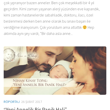
çok yıpranıyor bazen anneler. Ben çok meşekkatli bir 4 yıl
geçirdim. Kimi zaman yaşanan alerji yüzünden eve kapandık,
kimi zaman hastanelerde sabahladık, doktoru, ilacı, özel
beslenmesi derken ben anne olarak bu sınavı başarı ile
verdiğime inanıyorum. Çok yoruldum ama atlattık
Hep
aklımda aynı şey vardı; “Bir daha asla anne...
RÖPORTAJ
26 ŞUBAT 2017
“Yeni Annelik Bir Panik Hali”