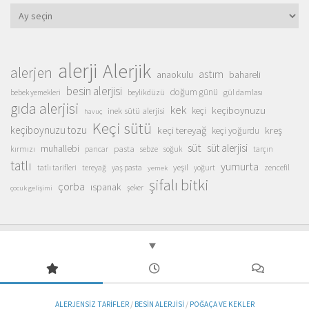
Arşivler
alerji
Alerjik
alerjen
astım
anaokulu
bahareli
besin alerjisi
doğum günü
beylikdüzü
gül damlası
bebek yemekleri
gıda alerjisi
kek
keçiboynuzu
inek sütü alerjisi
keçi
havuç
Keçi sütü
keçiboynuzu tozu
keçi tereyağ
kreş
keçi yoğurdu
süt
süt alerjisi
muhallebi
pasta
kırmızı
sebze
pancar
soğuk
tarçın
tatlı
yumurta
yeşil
yaş pasta
zencefil
tatlı tarifleri
tereyağ
yoğurt
yemek
şifalı bitki
çorba
ıspanak
şeker
çocuk gelişimi
ALERJENSIZ TARIFLER
/
BESIN ALERJISI
/
POĞAÇA VE KEKLER