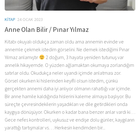
KITAP
24 OCAK 2023
Anne Olan Bilir / Pınar Yılmaz
Kitabı okuyalı oldukça zaman oldu ama annemin evinde ve
annemle çekmek istedim görselini. Ne demek istediğimi Pınar
Yılmaz anlamıştır
2 doğum, 3 hayata yeniden tutunuş var
annelik hikayemde. O yüzden ağlamaktan okumaya zorlandığım
satırlar oldu. Okudukça neler uyandı içimde anlatması zor.
Görsel okurken ki hislerinden keyifli olsun istedim, çünkü
gerçekten annemi daha iyi anlıyor olmanın rahatlığı var içimde.
Bir anne hamile kaldığında hislerini kaleme almaya başlıyor. Bu
süreçte çevresindekilerin yaşadıkları ve dile getirdikleri onda
kaygıya dönüşüyor. Okurken o kadar bana benzer anlar vardı ki…
Gece nefes kontrolleri, uykusuz ve endişe dolu günler, kaygıların
yarattığı tartışmalar vs… Herkesin kendimden bir...