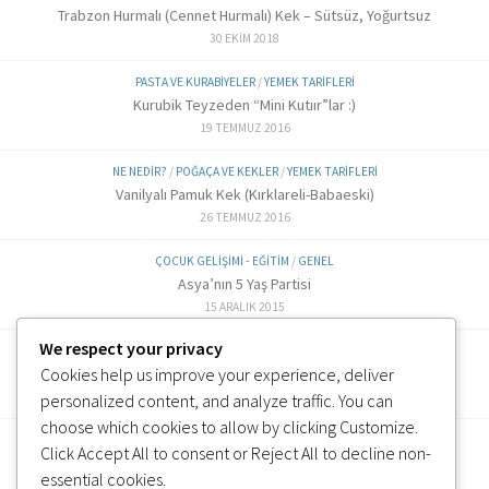
Trabzon Hurmalı (Cennet Hurmalı) Kek – Sütsüz, Yoğurtsuz
30 EKIM 2018
PASTA VE KURABIYELER
/
YEMEK TARIFLERI
Kurubik Teyzeden “Mini Kutıır”lar :)
19 TEMMUZ 2016
NE NEDIR?
/
POĞAÇA VE KEKLER
/
YEMEK TARIFLERI
Vanilyalı Pamuk Kek (Kırklareli-Babaeski)
26 TEMMUZ 2016
ÇOCUK GELIŞIMI - EĞITIM
/
GENEL
Asya’nın 5 Yaş Partisi
15 ARALIK 2015
We respect your privacy
ALTERNATIF TARIFLER
/
EK GIDA
Cookies help us improve your experience, deliver
Labne Peynir Yapımı (6 ve üzeri)
3 OCAK 2019
personalized content, and analyze traffic. You can
choose which cookies to allow by clicking
Customize
.
Click
Accept All
to consent or
Reject All
to decline non-
essential cookies.