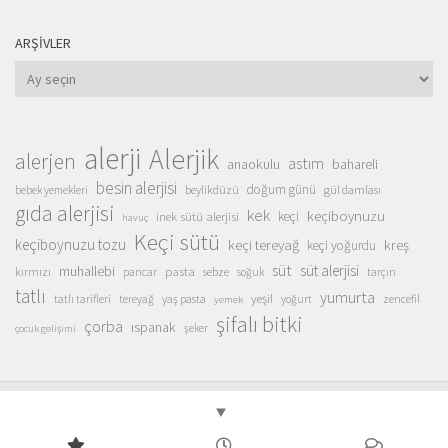
ARŞIVLER
Arşivler
alerji
Alerjik
alerjen
astım
anaokulu
bahareli
besin alerjisi
doğum günü
beylikdüzü
gül damlası
bebek yemekleri
gıda alerjisi
kek
keçiboynuzu
inek sütü alerjisi
keçi
havuç
Keçi sütü
keçiboynuzu tozu
keçi tereyağ
kreş
keçi yoğurdu
süt
süt alerjisi
muhallebi
pasta
kırmızı
sebze
pancar
soğuk
tarçın
tatlı
yumurta
yeşil
yaş pasta
zencefil
tatlı tarifleri
tereyağ
yoğurt
yemek
şifalı bitki
çorba
ıspanak
şeker
çocuk gelişimi