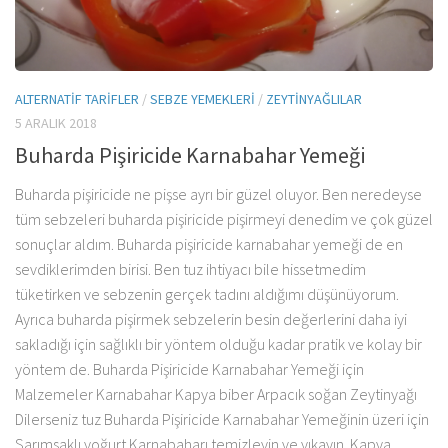
ALTERNATIF TARIFLER
/
SEBZE YEMEKLERI
/
ZEYTINYAĞLILAR
5 ARALIK 2018
Buharda Pişiricide Karnabahar Yemeği
Buharda pişiricide ne pişse ayrı bir güzel oluyor. Ben neredeyse
tüm sebzeleri buharda pişiricide pişirmeyi denedim ve çok güzel
sonuçlar aldım. Buharda pişiricide karnabahar yemeği de en
sevdiklerimden birisi. Ben tuz ihtiyacı bile hissetmedim
tüketirken ve sebzenin gerçek tadını aldığımı düşünüyorum.
Ayrıca buharda pişirmek sebzelerin besin değerlerini daha iyi
sakladığı için sağlıklı bir yöntem olduğu kadar pratik ve kolay bir
yöntem de. Buharda Pişiricide Karnabahar Yemeği için
Malzemeler Karnabahar Kapya biber Arpacık soğan Zeytinyağı
Dilerseniz tuz Buharda Pişiricide Karnabahar Yemeğinin üzeri için
Sarımsaklı yoğurt Karnabaharı temizleyin ve yıkayın. Kapya