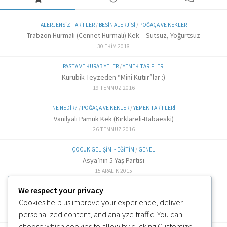
ALERJENSIZ TARIFLER
/
BESIN ALERJISI
/
POĞAÇA VE KEKLER
Trabzon Hurmalı (Cennet Hurmalı) Kek – Sütsüz, Yoğurtsuz
30 EKIM 2018
PASTA VE KURABIYELER
/
YEMEK TARIFLERI
Kurubik Teyzeden “Mini Kutıır”lar :)
19 TEMMUZ 2016
NE NEDIR?
/
POĞAÇA VE KEKLER
/
YEMEK TARIFLERI
Vanilyalı Pamuk Kek (Kırklareli-Babaeski)
26 TEMMUZ 2016
ÇOCUK GELIŞIMI - EĞITIM
/
GENEL
Asya’nın 5 Yaş Partisi
15 ARALIK 2015
We respect your privacy
ALTERNATIF TARIFLER
/
EK GIDA
Cookies help us improve your experience, deliver
Labne Peynir Yapımı (6 ve üzeri)
3 OCAK 2019
personalized content, and analyze traffic. You can
choose which cookies to allow by clicking
Customize
.