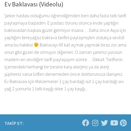
Ev Baklavası (Videolu)
Şeker hastası olduğumu öğrendiğimden beri daha fazla tatlı tarifi
paylaşmaya başladım. E pastacı torunu olunca evde yaptığın
baklavadan başkası güzel gelmiyor insana… Daha önce Asya için
yaptığım tereyağsız baklava tarifini paylaşmıştım oldukça sevildi
ama bu hakikisi
Baklavayı 40 kat açmak yapmak biraz zor ama
onun gibi güzel de olmuyor diğerleri. O zaman şanımız yürüsün
madem en sevdiğim tarifi paylaşayım sizinle… Dikkat: Tariflerin
içerisindeki herhangi bir besine karşı alerjiniz ya da alerji
şüpheniz varsa lütfen denemeden önce doktorunuza danışınız.
Ev Baklavası için Malzemeler 1 çay bardağı süt 1 çay bardağı sıvı
yağ 2 yumurta 1 tatlı kaşığı sirke 1 çay kaşığı...
TAKİP ET: