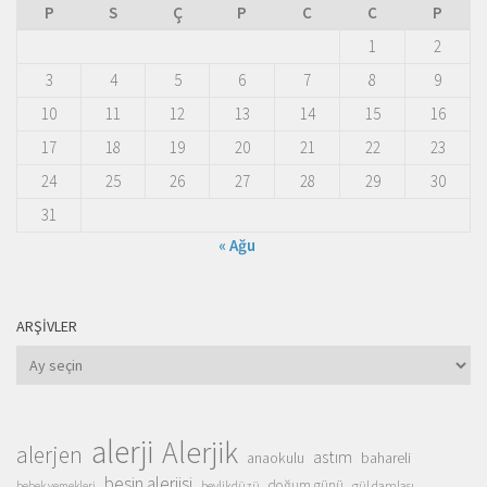
P
S
Ç
P
C
C
P
1
2
3
4
5
6
7
8
9
10
11
12
13
14
15
16
17
18
19
20
21
22
23
24
25
26
27
28
29
30
31
« Ağu
ARŞIVLER
Arşivler
alerji
Alerjik
alerjen
astım
anaokulu
bahareli
besin alerjisi
doğum günü
beylikdüzü
gül damlası
bebek yemekleri