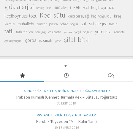
gıda alerjisi
kek
keçiboynuzu
inek sütü alerjisi
keçi
havuç
Keçi sütü
keçiboynuzu tozu
keçi tereyağ
kreş
keçi yoğurdu
süt
süt alerjisi
muhallebi
pasta
kırmızı
sebze
pancar
soğuk
tarçın
tatlı
yumurta
yeşil
yaş pasta
zencefil
tatlı tarifleri
tereyağ
yoğurt
yemek
şifalı bitki
çorba
ıspanak
şeker
çocuk gelişimi
ALERJENSIZ TARIFLER
/
BESIN ALERJISI
/
POĞAÇA VE KEKLER
Trabzon Hurmalı (Cennet Hurmalı) Kek – Sütsüz, Yoğurtsuz
30 EKIM 2018
PASTA VE KURABIYELER
/
YEMEK TARIFLERI
Kurubik Teyzeden “Mini Kutıır”lar :)
19 TEMMUZ 2016