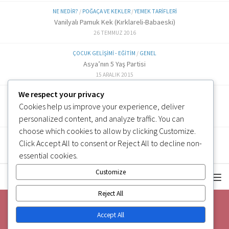
NE NEDIR?
/
POĞAÇA VE KEKLER
/
YEMEK TARIFLERI
Vanilyalı Pamuk Kek (Kırklareli-Babaeski)
26 TEMMUZ 2016
ÇOCUK GELIŞIMI - EĞITIM
/
GENEL
Asya’nın 5 Yaş Partisi
15 ARALIK 2015
We respect your privacy
ALTERNATIF TARIFLER
/
EK GIDA
Cookies help us improve your experience, deliver
Labne Peynir Yapımı (6 ve üzeri)
3 OCAK 2019
personalized content, and analyze traffic. You can
choose which cookies to allow by clicking
Customize
.
Click
Accept All
to consent or
Reject All
to decline non-
essential cookies.
Customize
Reject All
Accept All