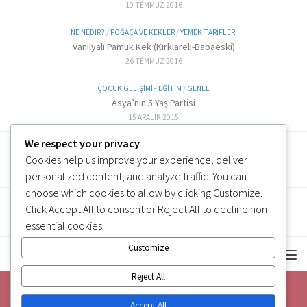
19 TEMMUZ 2016
NE NEDIR?
/
POĞAÇA VE KEKLER
/
YEMEK TARIFLERI
Vanilyalı Pamuk Kek (Kırklareli-Babaeski)
26 TEMMUZ 2016
ÇOCUK GELIŞIMI - EĞITIM
/
GENEL
Asya’nın 5 Yaş Partisi
15 ARALIK 2015
We respect your privacy
ALTERNATIF TARIFLER
/
EK GIDA
Cookies help us improve your experience, deliver
Labne Peynir Yapımı (6 ve üzeri)
3 OCAK 2019
personalized content, and analyze traffic. You can
choose which cookies to allow by clicking
Customize
.
Click
Accept All
to consent or
Reject All
to decline non-
essential cookies.
Customize
Reject All
Accept All