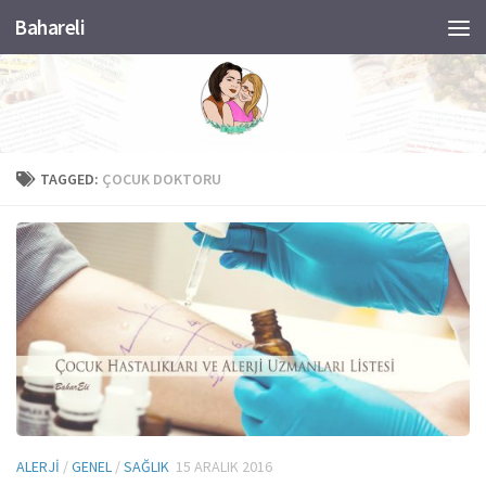
Bahareli
Skip to content
TAGGED:
ÇOCUK DOKTORU
ALERJI
/
GENEL
/
SAĞLIK
15 ARALIK 2016