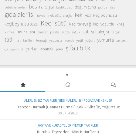
besin alerjisi
doğum günü
beylikdüzü
gül damlası
bebek yemekleri
gıda alerjisi
kek
keçiboynuzu
inek sütü alerjisi
keçi
havuç
Keçi sütü
keçiboynuzu tozu
keçi tereyağ
kreş
keçi yoğurdu
süt
süt alerjisi
muhallebi
pasta
kırmızı
sebze
pancar
soğuk
tarçın
tatlı
yumurta
yeşil
yaş pasta
zencefil
tatlı tarifleri
tereyağ
yoğurt
yemek
şifalı bitki
çorba
ıspanak
şeker
çocuk gelişimi
ALERJENSIZ TARIFLER
/
BESIN ALERJISI
/
POĞAÇA VE KEKLER
Trabzon Hurmalı (Cennet Hurmalı) Kek – Sütsüz, Yoğurtsuz
30 EKIM 2018
PASTA VE KURABIYELER
/
YEMEK TARIFLERI
Kurubik Teyzeden “Mini Kutıır”lar :)