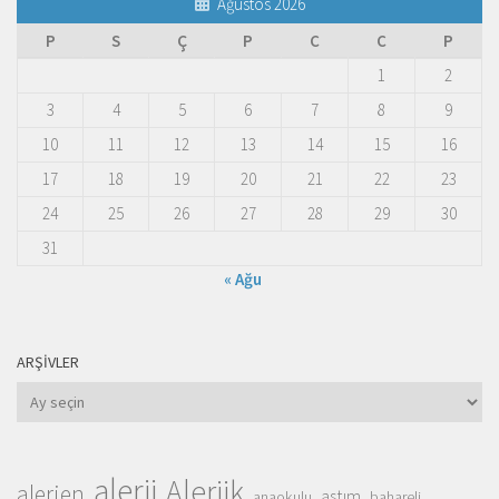
Ağustos 2026
P
S
Ç
P
C
C
P
1
2
3
4
5
6
7
8
9
10
11
12
13
14
15
16
17
18
19
20
21
22
23
24
25
26
27
28
29
30
31
« Ağu
ARŞIVLER
Arşivler
alerji
Alerjik
alerjen
astım
anaokulu
bahareli