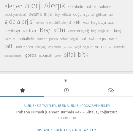
alerji
Alerjik
alerjen
astım
anaokulu
bahareli
besin alerjisi
doğum günü
beylikdüzü
gül damlası
bebek yemekleri
gıda alerjisi
kek
keçiboynuzu
inek sütü alerjisi
keçi
havuç
Keçi sütü
keçiboynuzu tozu
keçi tereyağ
kreş
keçi yoğurdu
süt
süt alerjisi
muhallebi
pasta
kırmızı
sebze
pancar
soğuk
tarçın
tatlı
yumurta
yeşil
yaş pasta
zencefil
tatlı tarifleri
tereyağ
yoğurt
yemek
şifalı bitki
çorba
ıspanak
şeker
çocuk gelişimi
ALERJENSIZ TARIFLER
/
BESIN ALERJISI
/
POĞAÇA VE KEKLER
Trabzon Hurmalı (Cennet Hurmalı) Kek – Sütsüz, Yoğurtsuz
30 EKIM 2018
PASTA VE KURABIYELER
/
YEMEK TARIFLERI