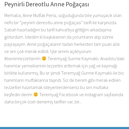
Peynirli Dereotlu Anne Poğaçası
Merhaba, Anne Mutfak Perisi, soğuduğunda bile yumuşacık olan
nefis bir “peynirli dereotlu anne poğaçası” tarifi ile karşınızda.
Sabah hazırladığım bu tarifi kahvaltıya gittiğim arkadaşıma
götürdüm. İstedim ki başkalarının da yorumlarını alıp sizinle
paylaşayım. Anne poğaçalarım tadan herkesten tam puan aldı
ve sırrı çok merak edildi. İşte sırrımı açıklıyorum
#benimlezzetsirrim
Teremyağ Gurme Kaymaklı. Anadolu’daki
hanımlar yemeklerinin lezzetini arttırmak için yağ ve kaymağı
birlikte kullanırmış. Bu sır şimdi Teremyağ Gurme Kaymaklı ile biz
hanımların mutfaklarına taşındı. Siz de benim gibi merak edilen
lezzetler hazırlamak isteyenlerdenseniz bu sırrı mutlaka
keşfedin derim
Teremyağ Facebook ve instagram sayfasında
daha birçok özel denemiş tarifler var, bir...