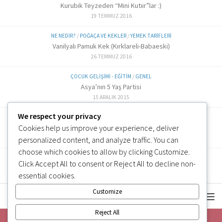
Kurubik Teyzeden “Mini Kutıır”lar :)
19 TEMMUZ 2016
NE NEDIR?
/
POĞAÇA VE KEKLER
/
YEMEK TARIFLERI
Vanilyalı Pamuk Kek (Kırklareli-Babaeski)
26 TEMMUZ 2016
ÇOCUK GELIŞIMI - EĞITIM
/
GENEL
Asya’nın 5 Yaş Partisi
15 ARALIK 2015
We respect your privacy
ALTERNATIF TARIFLER
/
EK GIDA
Cookies help us improve your experience, deliver
Labne Peynir Yapımı (6 ve üzeri)
3 OCAK 2019
personalized content, and analyze traffic. You can
choose which cookies to allow by clicking
Customize
.
Click
Accept All
to consent or
Reject All
to decline non-
essential cookies.
Customize
Reject All