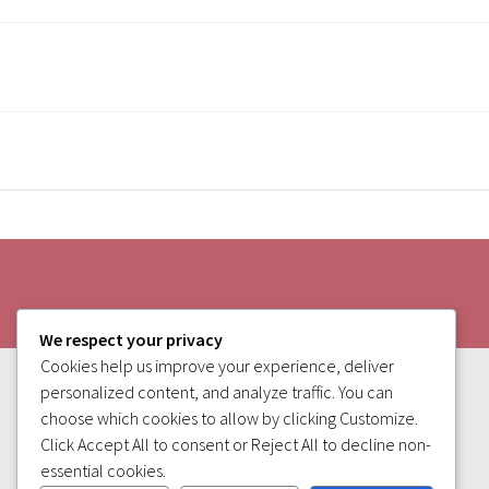
We respect your privacy
Cookies help us improve your experience, deliver
personalized content, and analyze traffic. You can
choose which cookies to allow by clicking
Customize
.
Click
Accept All
to consent or
Reject All
to decline non-
essential cookies.