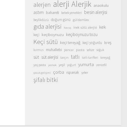
alerji
Alerjik
alerjen
anaokulu
besin alerjisi
astım
bahareli
bebek yemekleri
doğum günü
beylikdüzü
gül damlası
gıda alerjisi
kek
inek sütü alerjisi
havuç
keçiboynuzu
keçiboynuzu tozu
keçi
Keçi sütü
keçi tereyağ
kreş
keçi yoğurdu
muhallebi
pasta
kırmızı
sebze
pancar
soğuk
tatlı
süt
süt alerjisi
tarçın
tatlı tarifleri
tereyağ
yumurta
yeşil
yaş pasta
zencefil
yoğurt
yemek
çorba
ıspanak
şeker
çocuk gelişimi
şifalı bitki