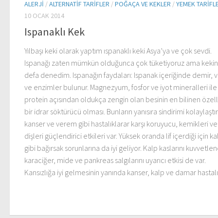
ALERJI
/
ALTERNATIF TARIFLER
/
POĞAÇA VE KEKLER
/
YEMEK TARIFL
10 OCAK 2014
Ispanaklı Kek
Yılbaşı keki olarak yaptım ıspanaklı keki Asya’ya ve çok sevdi.
Ispanağı zaten mümkün olduğunca çok tüketiyoruz ama kekini 
defa denedim. Ispanağın faydaları: Ispanak içeriğinde demir, 
ve enzimler bulunur. Magnezyum, fosfor ve iyot mineralleri ile
protein açısından oldukça zengin olan besinin en bilinen özelliğ
bir idrar söktürücü olması. Bunların yanısıra sindirimi kolaylaştır
kanser ve verem gibi hastalıklarar karşı koruyucu, kemikleri ve
dişleri güçlendirici etkileri var. Yüksek oranda lif içerdiği için ka
gibi bağırsak sorunlarına da iyi geliyor. Kalp kaslarını kuvvetlend
karaciğer, mide ve pankreas salgılarını uyarıcı etkisi de var.
Kansızlığa iyi gelmesinin yanında kanser, kalp ve damar hastalıkl