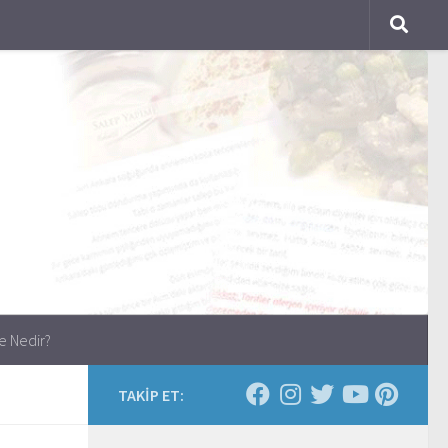
e Nedir?
TAKİP ET: