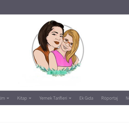
tim
Kitap
Yemek Tarifleri
Ek Gıda
Röportaj
N