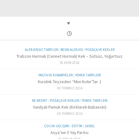
ALERJENSIZ TARIFLER
/
BESIN ALERJISI
/
POĞAÇA VE KEKLER
Trabzon Hurmalı (Cennet Hurmalı) Kek – Sütsüz, Yoğurtsuz
30 EKIM 2018
PASTA VE KURABIYELER
/
YEMEK TARIFLERI
Kurubik Teyzeden “Mini Kutıır”lar :)
19 TEMMUZ 2016
NE NEDIR?
/
POĞAÇA VE KEKLER
/
YEMEK TARIFLERI
Vanilyalı Pamuk Kek (Kırklareli-Babaeski)
26 TEMMUZ 2016
ÇOCUK GELIŞIMI - EĞITIM
/
GENEL
Asya’nın 5 Yaş Partisi
15 ARALIK 2015