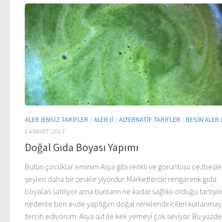
ALERJENSIZ TARIFLER
/
ALERJI
/
ALTERNATIF TARIFLER
/
BESIN ALERJ
14 MART 2017
Doğal Gıda Boyası Yapımı
Bütün çocuklar eminim Asya gibi renkli ve görüntüsü cezbed
şeyleri daha bir zevkle yiyordur. Marketlerde rengarenk gıda
boyaları satılıyor ama bunların ne kadar sağlıklı olduğu tartışılır
nedenle ben evde yaptığım doğal renklendiricileri kullanmay
tercih ediyorum. Asya süt ile kek yemeyi çok seviyor. Bu yüzd