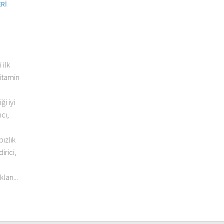
ERI
ilk
vitamin
i iyi
ıcı,
bızlık
irici,
arı...