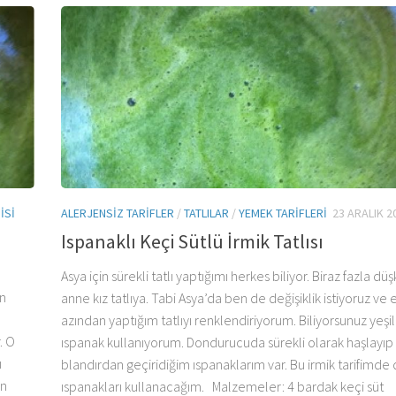
ISI
ALERJENSIZ TARIFLER
/
TATLILAR
/
YEMEK TARIFLERI
23 ARALIK 2
Ispanaklı Keçi Sütlü İrmik Tatlısı
Asya için sürekli tatlı yaptığımı herkes biliyor. Biraz fazla dü
en
anne kız tatlıya. Tabi Asya’da ben de değişiklik istiyoruz ve 
azından yaptığım tatlıyı renklendiriyorum. Biliyorsunuz yeşil
. O
ıspanak kullanıyorum. Dondurucuda sürekli olarak haşlayıp
ı
blandırdan geçiridiğim ıspanaklarım var. Bu irmik tarifimde
en
ıspanakları kullanacağım. Malzemeler: 4 bardak keçi süt