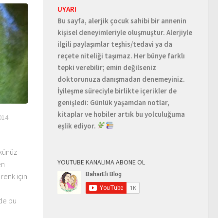
UYARI
Bu sayfa, alerjik çocuk sahibi bir annenin
kişisel deneyimleriyle oluşmuştur. Alerjiyle
ilgili paylaşımlar teşhis/tedavi ya da
reçete niteliği taşımaz. Her bünye farklı
tepki verebilir; emin değilseniz
doktorunuza danışmadan denemeyiniz.
İyileşme süreciyle birlikte içerikler de
genişledi: Günlük yaşamdan notlar,
kitaplar ve hobiler artık bu yolculuğuma
014
eşlik ediyor.
şkünüz
YOUTUBE KANALIMA ABONE OL
en
 renk için
 de bu