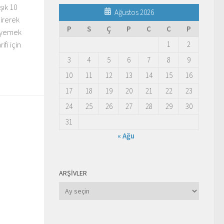
şık 10
Ağustos 2026
irerek
P
S
Ç
P
C
C
P
1 yemek
1
2
ifi için
3
4
5
6
7
8
9
10
11
12
13
14
15
16
17
18
19
20
21
22
23
24
25
26
27
28
29
30
31
« Ağu
ARŞIVLER
Arşivler