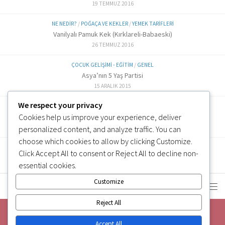
19 TEMMUZ 2016
NE NEDIR?
/
POĞAÇA VE KEKLER
/
YEMEK TARIFLERI
Vanilyalı Pamuk Kek (Kırklareli-Babaeski)
26 TEMMUZ 2016
ÇOCUK GELIŞIMI - EĞITIM
/
GENEL
Asya’nın 5 Yaş Partisi
15 ARALIK 2015
We respect your privacy
ALTERNATIF TARIFLER
/
EK GIDA
Labne Peynir Yapımı (6 ve üzeri)
Cookies help us improve your experience, deliver
3 OCAK 2019
personalized content, and analyze traffic. You can
choose which cookies to allow by clicking
Customize
.
Click
Accept All
to consent or
Reject All
to decline non-
essential cookies.
Customize
Reject All
Accept All