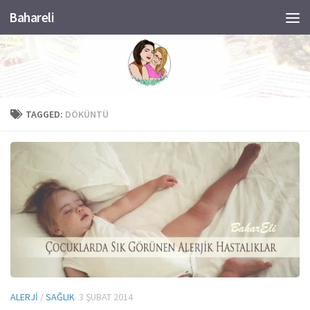
Bahareli
Skip to content
TAGGED:
DÖKÜNTÜ
ALERJI
/
SAĞLIK
3 ŞUBAT 2014