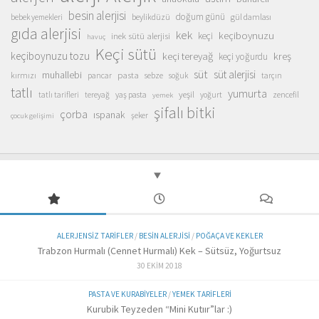
besin alerjisi
doğum günü
beylikdüzü
gül damlası
bebek yemekleri
gıda alerjisi
kek
keçiboynuzu
inek sütü alerjisi
keçi
havuç
Keçi sütü
keçiboynuzu tozu
keçi tereyağ
kreş
keçi yoğurdu
süt
süt alerjisi
muhallebi
pasta
kırmızı
sebze
pancar
soğuk
tarçın
tatlı
yumurta
yeşil
yaş pasta
zencefil
tatlı tarifleri
tereyağ
yoğurt
yemek
şifalı bitki
çorba
ıspanak
şeker
çocuk gelişimi
ALERJENSIZ TARIFLER
/
BESIN ALERJISI
/
POĞAÇA VE KEKLER
Trabzon Hurmalı (Cennet Hurmalı) Kek – Sütsüz, Yoğurtsuz
30 EKIM 2018
PASTA VE KURABIYELER
/
YEMEK TARIFLERI
Kurubik Teyzeden “Mini Kutıır”lar :)