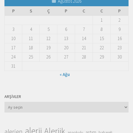
Ağustos 2026
P
S
Ç
P
C
C
P
1
2
3
4
5
6
7
8
9
10
11
12
13
14
15
16
17
18
19
20
21
22
23
24
25
26
27
28
29
30
31
« Ağu
ARŞIVLER
Arşivler
alerji
Alerjik
alerjen
astım
anaokulu
bahareli