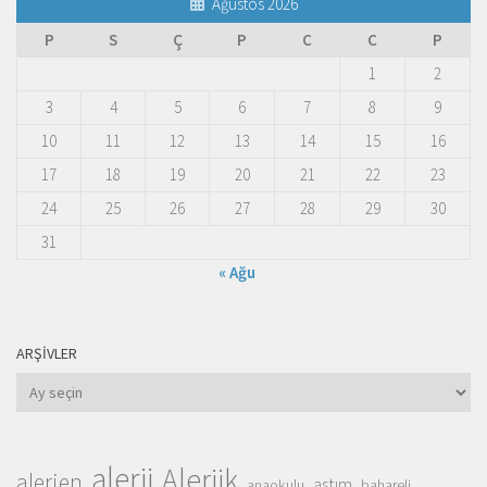
Ağustos 2026
P
S
Ç
P
C
C
P
1
2
3
4
5
6
7
8
9
10
11
12
13
14
15
16
17
18
19
20
21
22
23
24
25
26
27
28
29
30
31
« Ağu
ARŞIVLER
Arşivler
alerji
Alerjik
alerjen
astım
anaokulu
bahareli