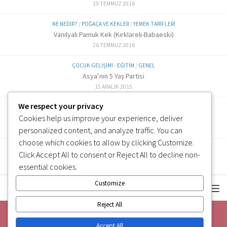
19 TEMMUZ 2016
NE NEDIR?
/
POĞAÇA VE KEKLER
/
YEMEK TARIFLERI
Vanilyalı Pamuk Kek (Kırklareli-Babaeski)
26 TEMMUZ 2016
ÇOCUK GELIŞIMI - EĞITIM
/
GENEL
Asya’nın 5 Yaş Partisi
15 ARALIK 2015
We respect your privacy
ALTERNATIF TARIFLER
/
EK GIDA
Cookies help us improve your experience, deliver
Labne Peynir Yapımı (6 ve üzeri)
3 OCAK 2019
personalized content, and analyze traffic. You can
choose which cookies to allow by clicking
Customize
.
Click
Accept All
to consent or
Reject All
to decline non-
essential cookies.
Customize
Reject All
Accept All