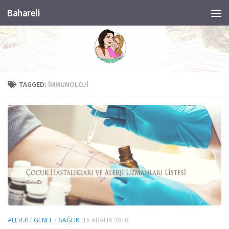
Bahareli
Skip to content
TAGGED:
İMMUNOLOJI
ALERJI
/
GENEL
/
SAĞLIK
15 ARALIK 2016