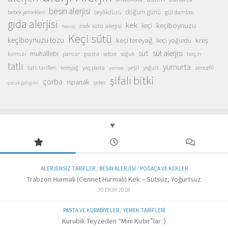
besin alerjisi
doğum günü
beylikdüzü
gül damlası
bebek yemekleri
gıda alerjisi
kek
keçiboynuzu
inek sütü alerjisi
keçi
havuç
Keçi sütü
keçiboynuzu tozu
keçi tereyağ
kreş
keçi yoğurdu
süt
süt alerjisi
muhallebi
pasta
kırmızı
sebze
pancar
soğuk
tarçın
tatlı
yumurta
yeşil
yaş pasta
zencefil
tatlı tarifleri
tereyağ
yoğurt
yemek
şifalı bitki
çorba
ıspanak
şeker
çocuk gelişimi
ALERJENSIZ TARIFLER
/
BESIN ALERJISI
/
POĞAÇA VE KEKLER
Trabzon Hurmalı (Cennet Hurmalı) Kek – Sütsüz, Yoğurtsuz
30 EKIM 2018
PASTA VE KURABIYELER
/
YEMEK TARIFLERI
Kurubik Teyzeden “Mini Kutıır”lar :)