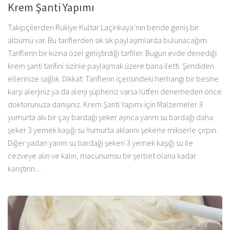
Krem Şanti Yapımı
Takipçilerden Rukiye Kultar Laçinkaya’nın bende geniş bir
albümü var. Bu tariflerden sık sık paylaşımlarda bulunacağım.
Tariflerin bir kızına özel geliştirdiği tarfiler. Bugün evde denediği
krem şanti tarifini sizinle paylaşmak üzere bana iletti. Şimdiden
ellerinize sağlık. Dikkat: Tariflerin içerisindeki herhangi bir besine
karşı alerjiniz ya da alerji şüpheniz varsa lütfen denemeden önce
doktorunuza danışınız. Krem Şanti Yapımı için Malzemeler 3
yumurta akı bir çay bardağı şeker ayrıca yarım su bardağı daha
şeker 3 yemek kaşığı su Yumurta aklarını şekerle mikserle çırpın.
Diğer yadan yarım su bardağı şekeri 3 yemek kaşığı su ile
cezveye alın ve kalın, macunumsu bir şerbet olana kadar
karıştırın....