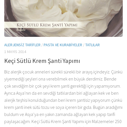
ALERJENSIZ TARIFLER
/
PASTA VE KURABIYELER
/
TATLILAR
1 MAYIS 2014
Keçi Sütlü Krem Şanti Yapımı
Biz alerjik çocuk anneleri sürekli sürekli bir arayış içindeyiz. Çünkü
yiyemediği şeyleri ona verebilmek en büyük derdimiz. Bende
çok sevdiğim bir çok şeyi krem şanti gerektiği için yapamıyorum.
Ayrıca Asya’nın da en sevdiği tatlılardan biri ağlayan kek ve ben
alerjik teşhisi konulduğundan beri krem şantisiz yapıyorum çünkü
krem şanti inek sütü tozu ve soya içeren bir gıda. Bugün aradığımı
buldum ve Asya’ya en yakın zamanda ağlayan kek yapıp tarifi
paylaşacağım. Keçi Sütlü Krem Şanti Yapımı için Malzemeler 250