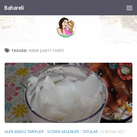
Bahareli
Skip to content
TAGGED:
KREM ŞANTI TARIFI
ALERJENSIZ TARIFLER
/
SIZDEN GELENLER
/
TATLILAR
15 NISAN 2017