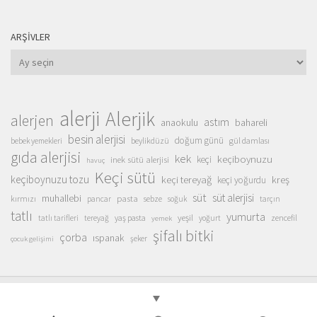
ARŞIVLER
Arşivler
alerji
Alerjik
alerjen
astım
anaokulu
bahareli
besin alerjisi
doğum günü
beylikdüzü
gül damlası
bebek yemekleri
gıda alerjisi
kek
keçiboynuzu
inek sütü alerjisi
keçi
havuç
Keçi sütü
keçiboynuzu tozu
keçi tereyağ
kreş
keçi yoğurdu
süt
süt alerjisi
muhallebi
pasta
kırmızı
sebze
pancar
soğuk
tarçın
tatlı
yumurta
yeşil
yaş pasta
zencefil
tatlı tarifleri
tereyağ
yoğurt
yemek
şifalı bitki
çorba
ıspanak
şeker
çocuk gelişimi