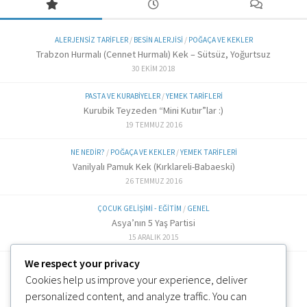
ALERJENSIZ TARIFLER
/
BESIN ALERJISI
/
POĞAÇA VE KEKLER
Trabzon Hurmalı (Cennet Hurmalı) Kek – Sütsüz, Yoğurtsuz
30 EKIM 2018
PASTA VE KURABIYELER
/
YEMEK TARIFLERI
Kurubik Teyzeden “Mini Kutıır”lar :)
19 TEMMUZ 2016
NE NEDIR?
/
POĞAÇA VE KEKLER
/
YEMEK TARIFLERI
Vanilyalı Pamuk Kek (Kırklareli-Babaeski)
26 TEMMUZ 2016
ÇOCUK GELIŞIMI - EĞITIM
/
GENEL
Asya’nın 5 Yaş Partisi
15 ARALIK 2015
We respect your privacy
ALTERNATIF TARIFLER
/
EK GIDA
Cookies help us improve your experience, deliver
Labne Peynir Yapımı (6 ve üzeri)
3 OCAK 2019
personalized content, and analyze traffic. You can