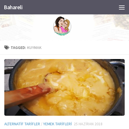
Bahareli
Skip to content
TAGGED:
KUYMAK
ALTERNATIF TARIFLER
/
YEMEK TARIFLERI
25 HAZIRAN 2018