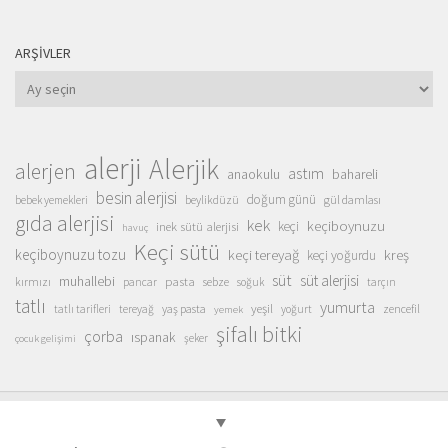
ARŞIVLER
Arşivler
alerji
Alerjik
alerjen
astım
anaokulu
bahareli
besin alerjisi
doğum günü
beylikdüzü
gül damlası
bebek yemekleri
gıda alerjisi
kek
keçiboynuzu
inek sütü alerjisi
keçi
havuç
Keçi sütü
keçiboynuzu tozu
keçi tereyağ
kreş
keçi yoğurdu
süt
süt alerjisi
muhallebi
pasta
kırmızı
sebze
pancar
soğuk
tarçın
tatlı
yumurta
yeşil
yaş pasta
zencefil
tatlı tarifleri
tereyağ
yoğurt
yemek
şifalı bitki
çorba
ıspanak
şeker
çocuk gelişimi