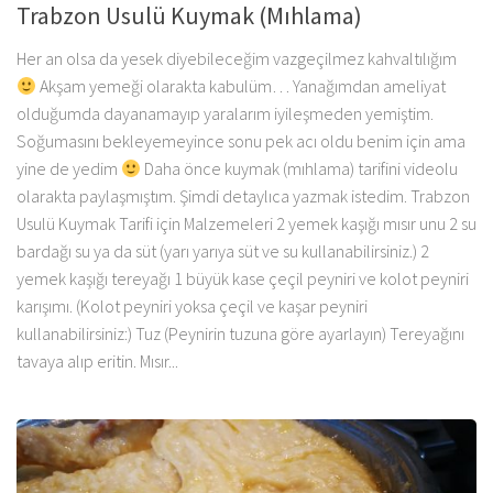
Trabzon Usulü Kuymak (Mıhlama)
Her an olsa da yesek diyebileceğim vazgeçilmez kahvaltılığım
Akşam yemeği olarakta kabulüm… Yanağımdan ameliyat
olduğumda dayanamayıp yaralarım iyileşmeden yemiştim.
Soğumasını bekleyemeyince sonu pek acı oldu benim için ama
yine de yedim
Daha önce kuymak (mıhlama) tarifini videolu
olarakta paylaşmıştım. Şimdi detaylıca yazmak istedim. Trabzon
Usulü Kuymak Tarifi için Malzemeleri 2 yemek kaşığı mısır unu 2 su
bardağı su ya da süt (yarı yarıya süt ve su kullanabilirsiniz.) 2
yemek kaşığı tereyağı 1 büyük kase çeçil peyniri ve kolot peyniri
karışımı. (Kolot peyniri yoksa çeçil ve kaşar peyniri
kullanabilirsiniz:) Tuz (Peynirin tuzuna göre ayarlayın) Tereyağını
tavaya alıp eritin. Mısır...