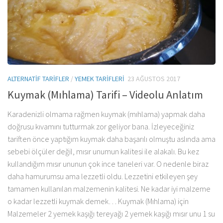
ALTERNATIF TARIFLER
/
YEMEK TARIFLERI
23 AĞUSTOS 2017
Kuymak (Mıhlama) Tarifi – Videolu Anlatım
Karadenizli olmama rağmen kuymak (mıhlama) yapmak daha
doğrusu kıvamını tutturmak zor geliyor bana. İzleyeceğiniz
tariften önce yaptığım kuymak daha başarılı olmuştu aslında ama
sebebi ölçüler değil, mısır unumun kalitesi ile alakalı. Bu kez
kullandığım mısır ununun çok ince taneleri var. O nedenle biraz
daha hamurumsu ama lezzetli oldu. Lezzetini etkileyen şey
tamamen kullanılan malzemenin kalitesi. Ne kadar iyi malzeme
o kadar lezzetli kuymak demek… Kuymak (Mıhlama) için
Malzemeler 2 yemek kaşığı tereyağı 2 yemek kaşığı mısır unu 1 su