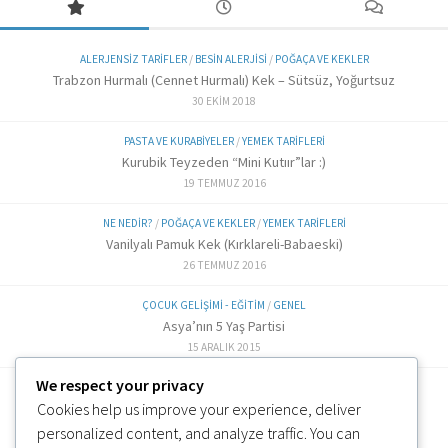
ALERJENSIZ TARIFLER
/
BESIN ALERJISI
/
POĞAÇA VE KEKLER
Trabzon Hurmalı (Cennet Hurmalı) Kek – Sütsüz, Yoğurtsuz
30 EKIM 2018
PASTA VE KURABIYELER
/
YEMEK TARIFLERI
Kurubik Teyzeden “Mini Kutıır”lar :)
19 TEMMUZ 2016
NE NEDIR?
/
POĞAÇA VE KEKLER
/
YEMEK TARIFLERI
Vanilyalı Pamuk Kek (Kırklareli-Babaeski)
26 TEMMUZ 2016
ÇOCUK GELIŞIMI - EĞITIM
/
GENEL
Asya’nın 5 Yaş Partisi
15 ARALIK 2015
We respect your privacy
ALTERNATIF TARIFLER
/
EK GIDA
Cookies help us improve your experience, deliver
Labne Peynir Yapımı (6 ve üzeri)
3 OCAK 2019
personalized content, and analyze traffic. You can