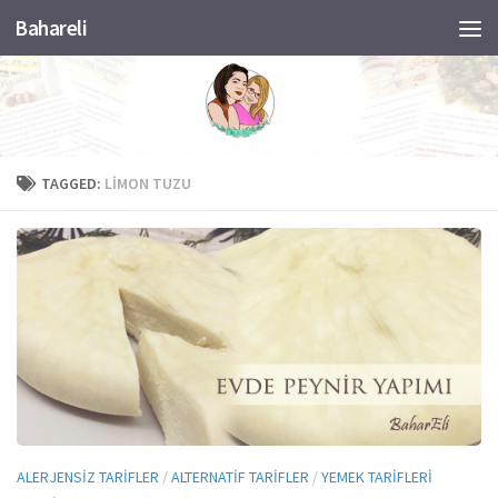
Bahareli
Skip to content
TAGGED:
LIMON TUZU
ALERJENSIZ TARIFLER
/
ALTERNATIF TARIFLER
/
YEMEK TARIFLERI