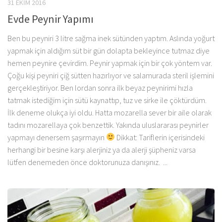
31 EKIM 2016
Evde Peynir Yapımı
Ben bu peyniri 3 litre sağma inek sütünden yaptım. Aslında yoğurt
yapmak için aldığım süt bir gün dolapta bekleyince tutmaz diye
hemen peynire çevirdim. Peynir yapmak için bir çok yöntem var.
Çoğu kişi peyniri çiğ sütten hazırlıyor ve salamurada steril işlemini
gerçekleştiriyor. Ben lordan sonra ilk beyaz peynirimi hızla
tatmak istediğim için sütü kaynattıp, tuz ve sirke ile çöktürdüm.
İlk deneme olukça iyi oldu. Hatta mozarella sever bir aile olarak
tadını mozarellaya çok benzettik. Yakında uluslararası peynirler
yapmayı denersem şaşırmayın
Dikkat: Tariflerin içerisindeki
herhangi bir besine karşı alerjiniz ya da alerji şüpheniz varsa
lütfen denemeden önce doktorunuza danışınız. ...