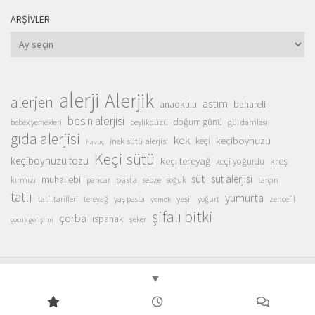
ARŞIVLER
Arşivler
alerji
Alerjik
alerjen
astım
anaokulu
bahareli
besin alerjisi
doğum günü
beylikdüzü
gül damlası
bebek yemekleri
gıda alerjisi
kek
keçiboynuzu
inek sütü alerjisi
keçi
havuç
Keçi sütü
keçiboynuzu tozu
keçi tereyağ
kreş
keçi yoğurdu
süt
süt alerjisi
muhallebi
pasta
kırmızı
sebze
pancar
soğuk
tarçın
tatlı
yumurta
yeşil
yaş pasta
zencefil
tatlı tarifleri
tereyağ
yoğurt
yemek
şifalı bitki
çorba
ıspanak
şeker
çocuk gelişimi