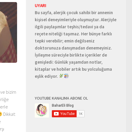
UYARI
Bu sayfa, alerjik çocuk sahibi bir annenin
kişisel deneyimleriyle oluşmuştur. Alerjiyle
ilgili paylaşımlar teşhis/tedavi ya da
reçete niteliği taşımaz. Her bünye farklı
tepki verebilir; emin değilseniz
doktorunuza danışmadan denemeyiniz.
İyileşme süreciyle birlikte içerikler de
genişledi: Günlük yaşamdan notlar,
kitaplar ve hobiler artık bu yolculuğuma
eşlik ediyor.
 ve bizim
YOUTUBE KANALIMA ABONE OL
irliğe
lerle
Dikkat:
e
rşı