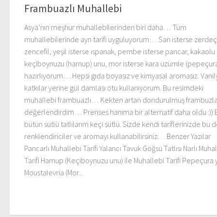
Frambuazlı Muhallebi
Asya’nın meşhur muhallebilerinden biri daha… Tüm
muhallebilerinde ayn tarifi uyguluyorum… Sarı isterse zerdeç
zencefil, yeşil isterse ıspanak, pembe isterse pancar, kakaolu 
keçiboynuzu (harnup) unu, mor isterse kara üzümle (pepeçur
hazırlıyorum… Hepsi gıda boyasız ve kimyasal aromasız. Vanily
katkılar yerine gül damlası otu kullanıyorum. Bu resimdeki
muhallebi frambuazlı… Kekten artan dondurulmuş frambuzla
değerlendirdim… Prenses hanıma bir alternatif daha oldu :))
bütün sütlü tatlılarım keçi sütlü. Sizde kendi tariflerinizde bu 
renklendiriciler ve aromayı kullanabilirsiniz… Benzer Yazılar
Pancarlı Muhallebi Tarifi Yalancı Tavuk Göğsü Tatlısı Narlı Muha
Tarifi Harnup (Keçiboynuzu unu) ile Muhallebi Tarifi Pepeçura 
Moustalevria (Mor...