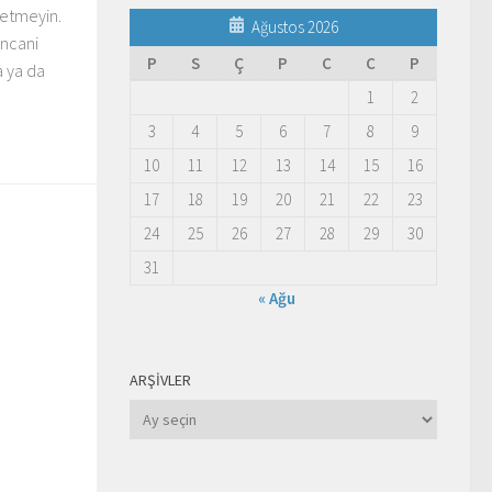
 etmeyin.
Ağustos 2026
incani
P
S
Ç
P
C
C
P
a ya da
1
2
3
4
5
6
7
8
9
10
11
12
13
14
15
16
17
18
19
20
21
22
23
24
25
26
27
28
29
30
31
« Ağu
ARŞIVLER
Arşivler