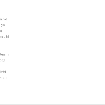
al ve
için
a)
a gibi
rı
 Benim
doğal
llebi
ya da