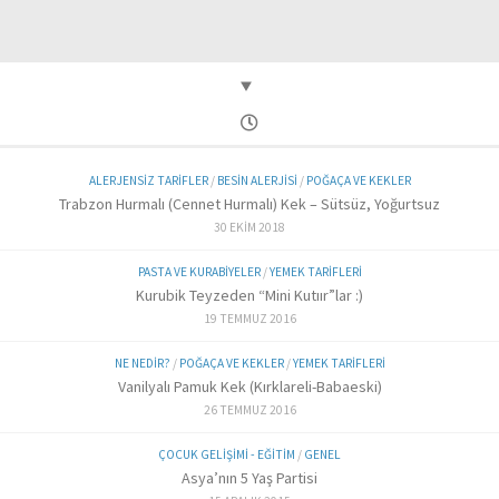
ALERJENSIZ TARIFLER
/
BESIN ALERJISI
/
POĞAÇA VE KEKLER
Trabzon Hurmalı (Cennet Hurmalı) Kek – Sütsüz, Yoğurtsuz
30 EKIM 2018
PASTA VE KURABIYELER
/
YEMEK TARIFLERI
Kurubik Teyzeden “Mini Kutıır”lar :)
19 TEMMUZ 2016
NE NEDIR?
/
POĞAÇA VE KEKLER
/
YEMEK TARIFLERI
Vanilyalı Pamuk Kek (Kırklareli-Babaeski)
26 TEMMUZ 2016
ÇOCUK GELIŞIMI - EĞITIM
/
GENEL
Asya’nın 5 Yaş Partisi