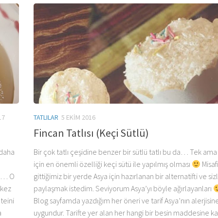
17
TATLILAR
5 EKIM 2016
Fincan Tatlısı (Keçi Sütlü)
 daha
Bir çok tatlı çeşidine benzer bir sütlü tatlı bu da… Tek ama
için en önemli özelliği keçi sütü ile yapılmış olması
Misaf
lı… O
gittiğimiz bir yerde Asya için hazırlanan bir alternatifti ve siz
 kez
paylaşmak istedim. Seviyorum Asya’yı böyle ağırlayanları
oteini
Blog sayfamda yazdığım her öneri ve tarif Asya’nın alerjisin
a
uygundur. Tarifte yer alan her hangi bir besin maddesine ka