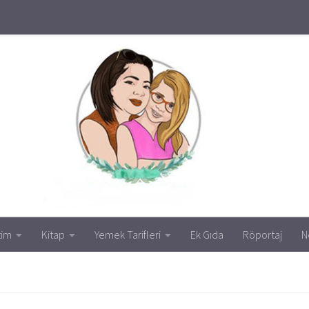
tim
Kitap
Yemek Tarifleri
Ek Gıda
Röportaj
N