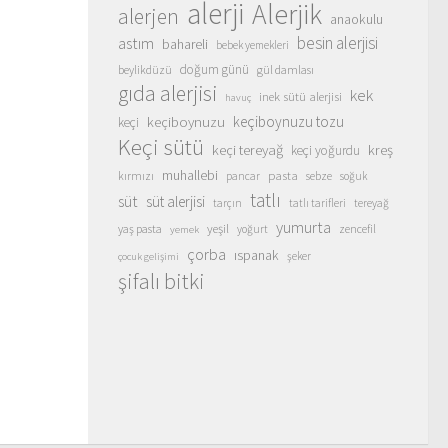
alerji
Alerjik
alerjen
anaokulu
besin alerjisi
astım
bahareli
bebek yemekleri
doğum günü
beylikdüzü
gül damlası
gıda alerjisi
kek
inek sütü alerjisi
havuç
keçiboynuzu
keçiboynuzu tozu
keçi
Keçi sütü
keçi tereyağ
kreş
keçi yoğurdu
muhallebi
pasta
kırmızı
sebze
pancar
soğuk
tatlı
süt
süt alerjisi
tarçın
tatlı tarifleri
tereyağ
yumurta
yeşil
yaş pasta
zencefil
yoğurt
yemek
çorba
ıspanak
şeker
çocuk gelişimi
şifalı bitki