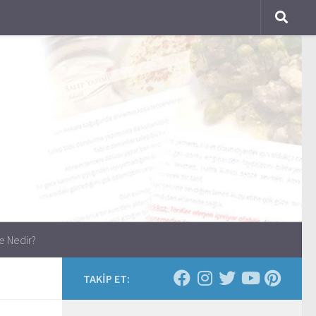
e Nedir?
TAKİP ET: