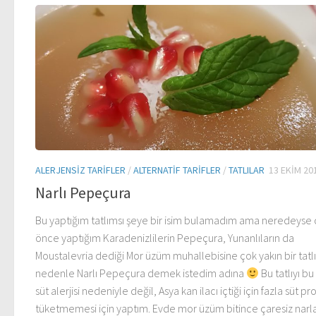
ALERJENSIZ TARIFLER
/
ALTERNATIF TARIFLER
/
TATLILAR
13 EKIM 20
Narlı Pepeçura
Bu yaptığım tatlımsı şeye bir isim bulamadım ama neredeyse
önce yaptığım Karadenizlilerin Pepeçura, Yunanlıların da
Moustalevria dediği Mor üzüm muhallebisine çok yakın bir tat
nedenle Narlı Pepeçura demek istedim adına
Bu tatlıyı bu
süt alerjisi nedeniyle değil, Asya kan ilacı içtiği için fazla süt pr
tüketmemesi için yaptım. Evde mor üzüm bitince çaresiz narl