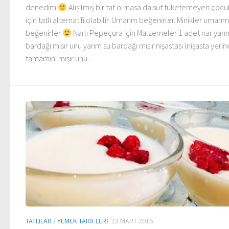
denedim
Alışılmış bir tat olmasa da süt tüketemeyen çocu
için tatlı alternatifi olabilir. Umarım beğenirler. Minikler umarım
beğenirler
Narlı Pepeçura için Malzemeler 1 adet nar yarı
bardağı mısır unu yarım su bardağı mısır nişastası (nişasta yerin
tamamını mısır unu...
TATLILAR
/
YEMEK TARIFLERI
23 MART 2016