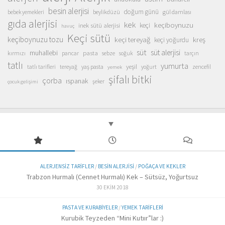
besin alerjisi
doğum günü
beylikdüzü
gül damlası
bebek yemekleri
gıda alerjisi
kek
keçiboynuzu
inek sütü alerjisi
keçi
havuç
Keçi sütü
keçiboynuzu tozu
keçi tereyağ
kreş
keçi yoğurdu
süt
süt alerjisi
muhallebi
pasta
kırmızı
sebze
pancar
soğuk
tarçın
tatlı
yumurta
yeşil
yaş pasta
zencefil
tatlı tarifleri
tereyağ
yoğurt
yemek
şifalı bitki
çorba
ıspanak
şeker
çocuk gelişimi
ALERJENSIZ TARIFLER
/
BESIN ALERJISI
/
POĞAÇA VE KEKLER
Trabzon Hurmalı (Cennet Hurmalı) Kek – Sütsüz, Yoğurtsuz
30 EKIM 2018
PASTA VE KURABIYELER
/
YEMEK TARIFLERI
Kurubik Teyzeden “Mini Kutıır”lar :)