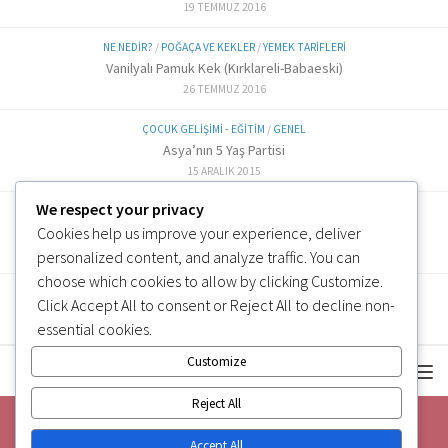
19 TEMMUZ 2016
NE NEDIR?
/
POĞAÇA VE KEKLER
/
YEMEK TARIFLERI
Vanilyalı Pamuk Kek (Kırklareli-Babaeski)
26 TEMMUZ 2016
ÇOCUK GELIŞIMI - EĞITIM
/
GENEL
Asya’nın 5 Yaş Partisi
15 ARALIK 2015
We respect your privacy
ALTERNATIF TARIFLER
/
EK GIDA
Cookies help us improve your experience, deliver
Labne Peynir Yapımı (6 ve üzeri)
3 OCAK 2019
personalized content, and analyze traffic. You can
choose which cookies to allow by clicking
Customize
.
Click
Accept All
to consent or
Reject All
to decline non-
essential cookies.
Customize
Reject All
Accept All