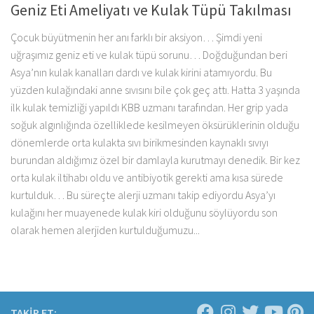
Geniz Eti Ameliyatı ve Kulak Tüpü Takılması
Çocuk büyütmenin her anı farklı bir aksiyon… Şimdi yeni
uğraşımız geniz eti ve kulak tüpü sorunu… Doğduğundan beri
Asya’nın kulak kanalları dardı ve kulak kirini atamıyordu. Bu
yüzden kulağındaki anne sıvısını bile çok geç attı. Hatta 3 yaşında
ilk kulak temizliği yapıldı KBB uzmanı tarafından. Her grip yada
soğuk algınlığında özelliklede kesilmeyen öksürüklerinin olduğu
dönemlerde orta kulakta sıvı birikmesinden kaynaklı sıvıyı
burundan aldığımız özel bir damlayla kurutmayı denedik. Bir kez
orta kulak iltihabı oldu ve antibiyotik gerekti ama kısa sürede
kurtulduk… Bu süreçte alerji uzmanı takip ediyordu Asya’yı
kulağını her muayenede kulak kiri olduğunu söylüyordu son
olarak hemen alerjiden kurtulduğumuzu...
TAKİP ET: