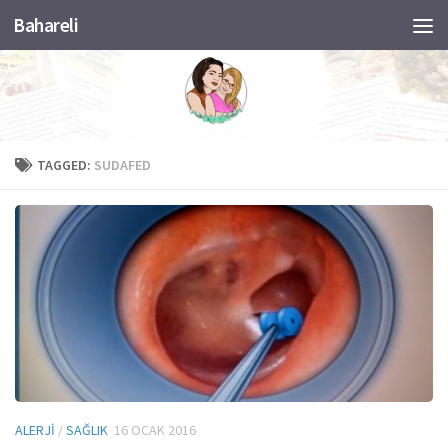
Bahareli
Skip to content
TAGGED:
SUDAFED
ALERJI
/
SAĞLIK
16 OCAK 2016