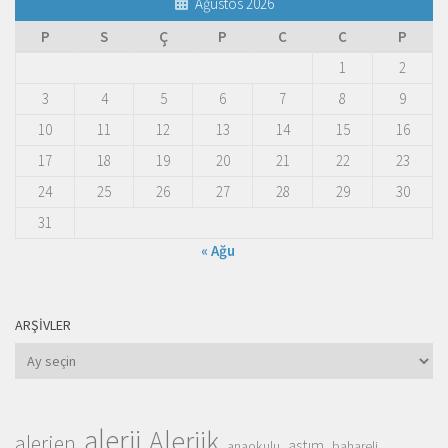
Ağustos 2026
P
S
Ç
P
C
C
P
1
2
3
4
5
6
7
8
9
10
11
12
13
14
15
16
17
18
19
20
21
22
23
24
25
26
27
28
29
30
31
« Ağu
ARŞIVLER
Arşivler
alerji
Alerjik
alerjen
astım
anaokulu
bahareli