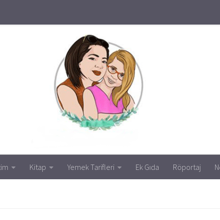
tim
Kitap
Yemek Tarifleri
Ek Gıda
Röportaj
N