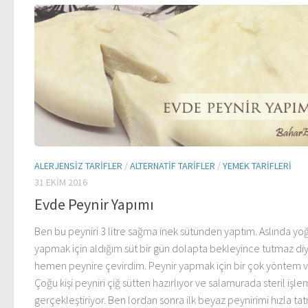
ALERJENSIZ TARIFLER
/
ALTERNATIF TARIFLER
/
YEMEK TARIFLERI
31 EKIM 2016
Evde Peynir Yapımı
Ben bu peyniri 3 litre sağma inek sütünden yaptım. Aslında yo
yapmak için aldığım süt bir gün dolapta bekleyince tutmaz di
hemen peynire çevirdim. Peynir yapmak için bir çok yöntem v
Çoğu kişi peyniri çiğ sütten hazırlıyor ve salamurada steril işle
gerçekleştiriyor. Ben lordan sonra ilk beyaz peynirimi hızla ta