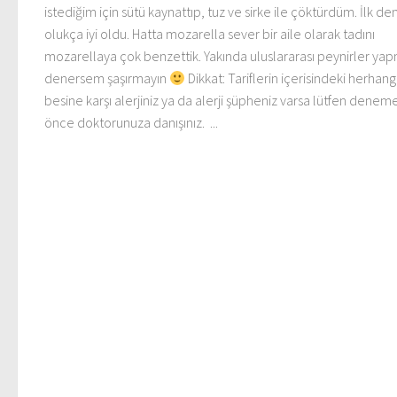
istediğim için sütü kaynattıp, tuz ve sirke ile çöktürdüm. İlk 
olukça iyi oldu. Hatta mozarella sever bir aile olarak tadını
mozarellaya çok benzettik. Yakında uluslararası peynirler ya
denersem şaşırmayın
Dikkat: Tariflerin içerisindeki herhangi
besine karşı alerjiniz ya da alerji şüpheniz varsa lütfen dene
önce doktorunuza danışınız. ...