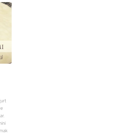
ğurt
ye
ar.
mini
tmak