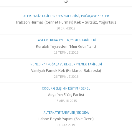
ALERJENSIZ TARIFLER
/
BESIN ALERJISI
/
POĞAÇA VE KEKLER
Trabzon Hurmalı (Cennet Hurmalı) Kek – Sütsüz, Yoğurtsuz
30 EKIM 2018
PASTA VE KURABIYELER
/
YEMEK TARIFLERI
Kurubik Teyzeden “Mini Kutıır”lar :)
19 TEMMUZ 2016
NE NEDIR?
/
POĞAÇA VE KEKLER
/
YEMEK TARIFLERI
Vanilyalı Pamuk Kek (Kırklareli-Babaeski)
26 TEMMUZ 2016
ÇOCUK GELIŞIMI - EĞITIM
/
GENEL
Asya’nın 5 Yaş Partisi
15 ARALIK 2015
ALTERNATIF TARIFLER
/
EK GIDA
Labne Peynir Yapımı (6 ve üzeri)
3 OCAK 2019