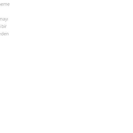
deneme
pmayı
 bir
meden