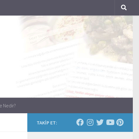
e Nedir?
TAKİP ET: