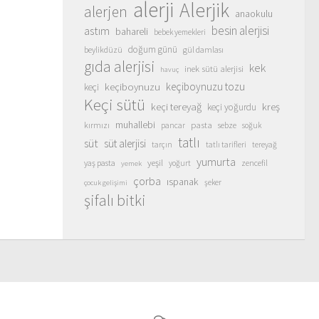
alerji
Alerjik
alerjen
anaokulu
besin alerjisi
astım
bahareli
bebek yemekleri
doğum günü
beylikdüzü
gül damlası
gıda alerjisi
kek
inek sütü alerjisi
havuç
keçiboynuzu
keçiboynuzu tozu
keçi
Keçi sütü
keçi tereyağ
kreş
keçi yoğurdu
muhallebi
pasta
kırmızı
sebze
pancar
soğuk
tatlı
süt
süt alerjisi
tarçın
tatlı tarifleri
tereyağ
yumurta
yeşil
yaş pasta
zencefil
yoğurt
yemek
çorba
ıspanak
şeker
çocuk gelişimi
şifalı bitki