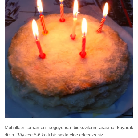
Muhallebi tamamen soğuyunca bisküvilerin arasına koyarak
dizin
.
B
öylece 5-6 katlı bir pasta elde edeceksiniz.