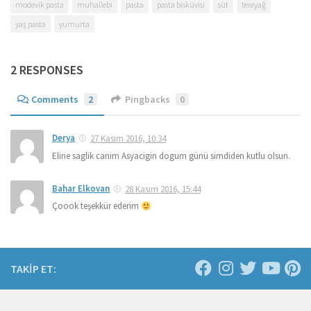
modevik pasta
muhallebi
pasta
pasta bisküvisi
süt
tereyağ
yaş pasta
yumurta
2 RESPONSES
Comments
2
Pingbacks
0
Derya
27 Kasım 2016, 10:34
Eline saglik canim Asyacigin dogum günü simdiden kutlu olsun.
Bahar Elkovan
28 Kasım 2016, 15:44
Çoook teşekkür ederim
TAKİP ET: