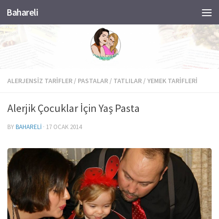
Bahareli
Skip to content
ALERJENSIZ TARIFLER
/
PASTALAR
/
TATLILAR
/
YEMEK TARIFLERI
Alerjik Çocuklar İçin Yaş Pasta
BY
BAHARELI
·
17 OCAK 2014