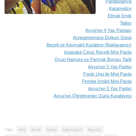
Pandispanya
Karamelize
Elmalı İrmik
Tatlısı
Asya’nın 4 Yaş Pastası
Anneannemizin Doğum Günü
B
ezeli ve Kaymaklı Kurabiye (Baklavamsı)
Ispanaklı
Ceviz
Reçelli Mini Pas
ta
Oyun Ham
uru ve Parmak Boyası Tarifi
Asya’nın 5 Yaş Partisi
Fıstık Unu ile Mini Pasta
Pembe İrmikli Mini Pasta
Asya’nın 5 Yaş Partisi
Asya’nın Öğretmenler Günü Kurabiyesi
Tags:
alerji
Alerjik
bisküvi
doğum günü
Keçi sütü