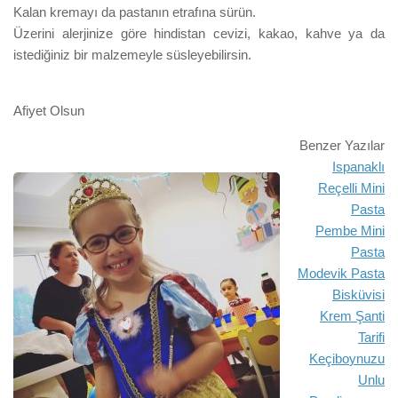
Kalan kremayı da pastanın etrafına sürün.
Üzerini alerjinize göre hindistan cevizi, kakao, kahve ya da
istediğiniz bir malzemeyle süsleyebilirsin.
Afiyet Olsun
B
enzer Yazılar
Ispanaklı
Reçelli Mini
Pasta
Pembe
Mini
Pasta
Modevik Pasta
Bisküvisi
Krem Şanti
Tari
fi
Keçibo
ynuzu
Unlu