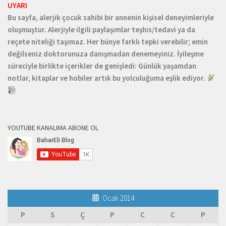
UYARI
Bu sayfa, alerjik çocuk sahibi bir annenin kişisel deneyimleriyle
oluşmuştur. Alerjiyle ilgili paylaşımlar teşhis/tedavi ya da
reçete niteliği taşımaz. Her bünye farklı tepki verebilir; emin
değilseniz doktorunuza danışmadan denemeyiniz. İyileşme
süreciyle birlikte içerikler de genişledi: Günlük yaşamdan
notlar, kitaplar ve hobiler artık bu yolculuğuma eşlik ediyor.
YOUTUBE KANALIMA ABONE OL
Ocak 2014
P
S
Ç
P
C
C
P