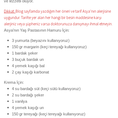
ve lezzetli oluyor.
Dikkat:
Blog sayfamda yazdığım her öneri ve tarif Asya’nın alerjisine
uygundur. Tarifte yer alan her hangi bir besin maddesine karşı
alerjiniz veya şüpheniz varsa doktorunuza danışmayı ihmal etmeyin.
Asya’nın Yaş Pastası
nın
Hamuru İçin:
3 yumurta
(beyazını kullanıyoruz)
150 gr margarin
(keçi tereyağı kullanıyoruz)
1 bardak şeker
3 buçuk bardak un
4 yemek kaşığı bal
2 çay kaşığı karbonat
Krema İçin:
4 su bardağı süt
(keçi sütü kullanıyoruz)
2 su bardağı şeker
1 vanilya
4 yemek kaşığı un
150 gr tereyağı
(keçi tereyağı kullanıyoruz)