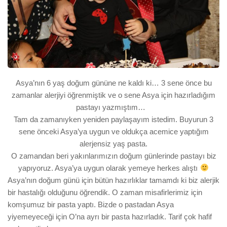
A
sya’nın 6
yaş doğ
um
gününe ne kaldı ki… 3 sene önce bu
zamanlar
a
lerjiyi öğrenmiştik ve
o sene
Asya için hazırlad
ığım
pastayı yazmıştım…
Tam da zamanıyken yeniden paylaşayım istedim.
Buyurun 3
sene önceki Asya’ya uygun ve olduk
ça acemice yaptığım
alerjensiz yaş pas
ta.
O zamandan beri
yakın
larımızın doğum günlerinde pastayı bi
z
yapıyoruz
. Asya’ya uygu
n olarak yemeye herkes alıştı
Asya’nın doğum günü için bütün hazırlıklar tamamdı ki biz alerjik
b
ir
hastalığı olduğunu öğrendik.
O zaman
m
isafirlerimiz için
komşumuz bir pasta yaptı.
B
izde o pastadan Asya
yiyemeyeceği için
O’na
ayrı bir pasta hazırladık.
Tarif ç
ok
h
afif