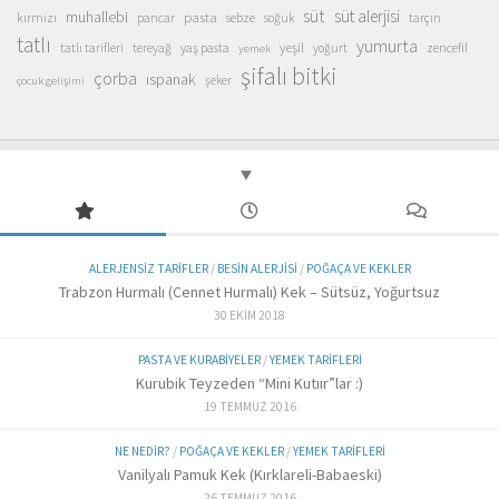
süt
süt alerjisi
muhallebi
pasta
kırmızı
sebze
pancar
soğuk
tarçın
tatlı
yumurta
yeşil
yaş pasta
zencefil
tatlı tarifleri
tereyağ
yoğurt
yemek
şifalı bitki
çorba
ıspanak
şeker
çocuk gelişimi
ALERJENSIZ TARIFLER
/
BESIN ALERJISI
/
POĞAÇA VE KEKLER
Trabzon Hurmalı (Cennet Hurmalı) Kek – Sütsüz, Yoğurtsuz
30 EKIM 2018
PASTA VE KURABIYELER
/
YEMEK TARIFLERI
Kurubik Teyzeden “Mini Kutıır”lar :)
19 TEMMUZ 2016
NE NEDIR?
/
POĞAÇA VE KEKLER
/
YEMEK TARIFLERI
Vanilyalı Pamuk Kek (Kırklareli-Babaeski)
26 TEMMUZ 2016