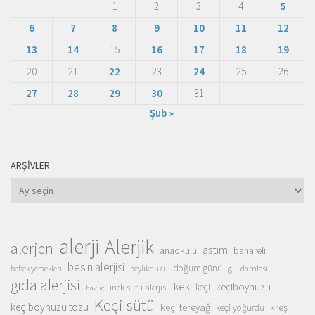
1
2
3
4
5
6
7
8
9
10
11
12
13
14
15
16
17
18
19
20
21
22
23
24
25
26
27
28
29
30
31
Şub »
ARŞIVLER
Arşivler
alerji
Alerjik
alerjen
astım
anaokulu
bahareli
besin alerjisi
doğum günü
beylikdüzü
gül damlası
bebek yemekleri
gıda alerjisi
kek
keçiboynuzu
inek sütü alerjisi
keçi
havuç
Keçi sütü
keçiboynuzu tozu
keçi tereyağ
kreş
keçi yoğurdu