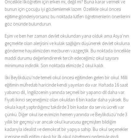
Öncelikle İlköğretim için erken mi, değil mi? Buna karar vermek ve
bunun için çocuğu iyi gözlemlemek lazım. Özellikle okul öncesi
eğitime gönderiyorsanız bu noktada lütfen öğretmenlerin önerilerini
göz önünde bulundurun.
Eşim ve ben her zaman devlet okulundan yana olduk ama Asya’nın
geçmekte olan alerjisini ve kulak sağlığını düşünerek devlet okuluna
gönderme hayalimizden mecburen vazgeçtik. Bu noktada öncelikle
maddi durumu değerlendirerek tercih edeceğimiz okul sayısını
minimuma indirdik. Son noktada elimizde 2 okul kaldı.
İlki Beylikdüzü’nde temeli okul öncesi eğitimden gelen bir okul. Milli
eğitimin müfredatı haricinde kendi yayınları da var. Haftada 16 saat
yabancı dil, İngilizcenin yanında seçmeli bir yapancı dil daha var.
Fiyatı ikinci seçeneğimiz olan okuldan 6 bin kadar daha yüksek. Bu
okula kayıt yaptırdığımız takdirde 3 bin kadar da servis ücreti var
çünkü. Diğer okul ise evimizin hemen yanında ve Beylikdüzü’nde 3
yıllık bir geçmişi var ancak okul kurucusu geçmişten bildiğim
kadarıyla idealist ve demokrat bir yapıya sahip. Bu okul seçenekler
içerisine milli eğitim çıkışlı bir ilk okul öğretmeni nedeniyle girdi.