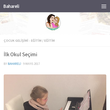
Bahareli
Skip to content
ÇOCUK GELIŞIMI - EĞITIM
/
EĞITIM
İlk Okul Seçimi
BY
BAHARELI
·
9 MAYIS 2017