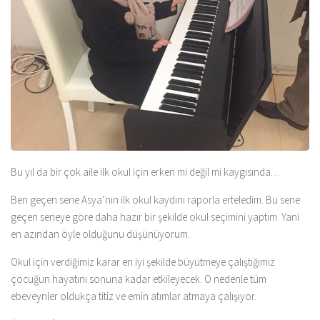
Bu yıl da bir çok aile ilk okul için erken mi değil mi kaygısında…
Ben geçen sene Asya’nın ilk okul kaydını raporla erteledim. Bu sene
geçen seneye göre daha hazır bir şekilde okul seçimini yaptım. Yani
en azından öyle olduğunu düşünüyorum.
Okul için verdiğimiz karar en iyi şekilde büyütmeye çalıştığımız
çocuğun hayatını sonuna kadar etkileyecek. O nedenle tüm
ebeveynler oldukça titiz ve emin atımlar atmaya çalışıyor.