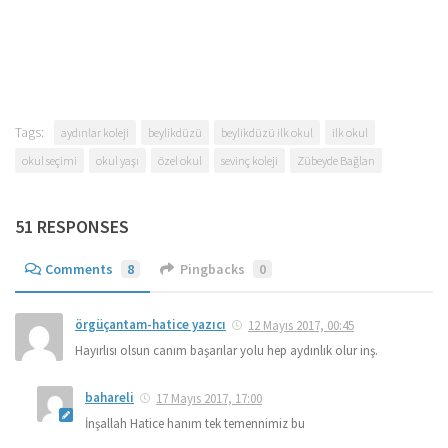
Tags:
aydınlar koleji
beylikdüzü
beylikdüzü ilk okul
ilk okul
okul seçimi
okul yaşı
özel okul
sevinç koleji
Zübeyde Bağlan
51 RESPONSES
Comments
8
Pingbacks
0
örgüçantam-hatice yazıcı
12 Mayıs 2017, 00:45
Hayırlısı olsun canım başarılar yolu hep aydınlık olur inş.
bahareli
17 Mayıs 2017, 17:00
İnşallah Hatice hanım tek temennimiz bu