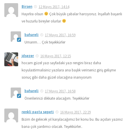
Birsen
12 Mayıs 2017, 14:14
Hayırlısı olsun
Çok büyük çabalar harcıyoruz. İnşallah başarılı
ve huzurlu bireyler olurlar
bahareli
17 Mayıs 2017, 16:59
Umarım… Çok teşekkürler
jdsezer
16 Mayıs 2017, 12:15
hocam güzel yazı sayfadaki yazı rengini biraz daha
koyulastirmalisiniz yazılara ana başlık verirseniz giriş gelişme
sonuç gibi daha güzel olacağına inanıyorum
bahareli
17 Mayıs 2017, 16:58
Önerilerinizi dikkate alacağım. Teşekkürler
renkli pasta sepeti
16 Mayıs 2017, 22:29
Bizim de gelecek yıl karşılacağımız bir konu bu. Bu açıdan yazınız
bana çok yardımcı olacak. Teşekkürler..