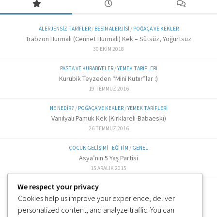
ALERJENSIZ TARIFLER
/
BESIN ALERJISI
/
POĞAÇA VE KEKLER
Trabzon Hurmalı (Cennet Hurmalı) Kek – Sütsüz, Yoğurtsuz
30 EKIM 2018
PASTA VE KURABIYELER
/
YEMEK TARIFLERI
Kurubik Teyzeden “Mini Kutıır”lar :)
19 TEMMUZ 2016
NE NEDIR?
/
POĞAÇA VE KEKLER
/
YEMEK TARIFLERI
Vanilyalı Pamuk Kek (Kırklareli-Babaeski)
26 TEMMUZ 2016
ÇOCUK GELIŞIMI - EĞITIM
/
GENEL
Asya’nın 5 Yaş Partisi
15 ARALIK 2015
We respect your privacy
ALTERNATIF TARIFLER
/
EK GIDA
Cookies help us improve your experience, deliver
Labne Peynir Yapımı (6 ve üzeri)
3 OCAK 2019
personalized content, and analyze traffic. You can