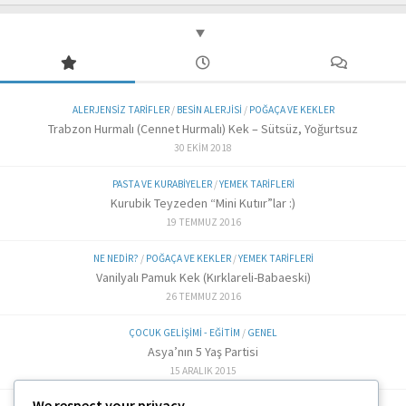
ALERJENSIZ TARIFLER
/
BESIN ALERJISI
/
POĞAÇA VE KEKLER
Trabzon Hurmalı (Cennet Hurmalı) Kek – Sütsüz, Yoğurtsuz
30 EKIM 2018
PASTA VE KURABIYELER
/
YEMEK TARIFLERI
Kurubik Teyzeden “Mini Kutıır”lar :)
19 TEMMUZ 2016
NE NEDIR?
/
POĞAÇA VE KEKLER
/
YEMEK TARIFLERI
Vanilyalı Pamuk Kek (Kırklareli-Babaeski)
26 TEMMUZ 2016
ÇOCUK GELIŞIMI - EĞITIM
/
GENEL
Asya’nın 5 Yaş Partisi
15 ARALIK 2015
We respect your privacy