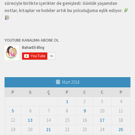
süreciyle birlikte içerikler de genişledi: Günlük yaşamdan
notlar, kitaplar ve hobiler artık bu yolculuğuma eşlik ediyor.
YOUTUBE KANALIMA ABONE OL
Mart 2018
P
S
Ç
P
C
C
P
1
2
3
4
5
6
7
8
9
10
11
12
13
14
15
16
17
18
19
20
21
22
23
24
25