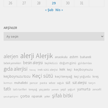
26
27
28
29
30
31
« Şub
Nis »
ARŞIVLER
Arşivler
alerji
Alerjik
alerjen
astım
anaokulu
bahareli
besin alerjisi
doğum günü
beylikdüzü
gül damlası
bebek yemekleri
gıda alerjisi
kek
keçiboynuzu
inek sütü alerjisi
keçi
havuç
Keçi sütü
keçiboynuzu tozu
keçi tereyağ
kreş
keçi yoğurdu
süt
süt alerjisi
muhallebi
pasta
kırmızı
sebze
pancar
soğuk
tarçın
tatlı
yumurta
yeşil
yaş pasta
zencefil
tatlı tarifleri
tereyağ
yoğurt
yemek
şifalı bitki
çorba
ıspanak
şeker
çocuk gelişimi