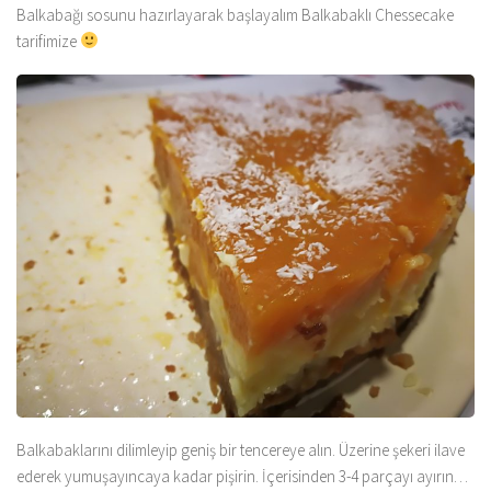
Balkabağı sosunu hazırlayarak başlayalım Balkabaklı Chessecake
tarifimize
Balkabaklarını dilimleyip geniş bir tencereye alın. Üzerine şekeri ilave
ederek yumuşayıncaya kadar pişirin. İçerisinden 3-4 parçayı ayırın…