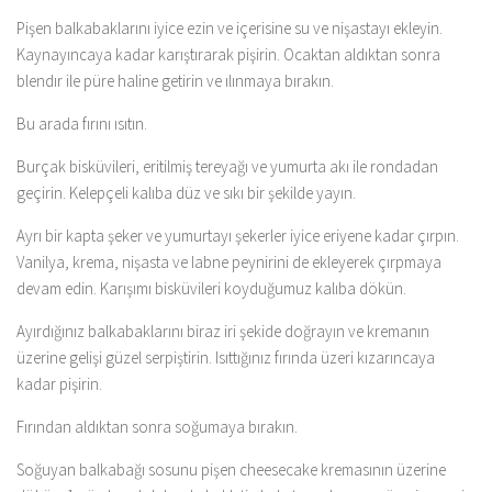
Pişen balkabaklarını iyice ezin ve içerisine su ve nişastayı ekleyin.
Kaynayıncaya kadar karıştırarak pişirin. Ocaktan aldıktan sonra
blendır ile püre haline getirin ve ılınmaya bırakın.
Bu arada fırını ısıtın.
Burçak bisküvileri, eritilmiş tereyağı ve yumurta akı ile rondadan
geçirin. Kelepçeli kalıba düz ve sıkı bir şekilde yayın.
Ayrı bir kapta şeker ve yumurtayı şekerler iyice eriyene kadar çırpın.
Vanilya, krema, nişasta ve Iabne peynirini de ekleyerek çırpmaya
devam edin. Karışımı bisküvileri koyduğumuz kalıba dökün.
Ayırdığınız balkabaklarını biraz iri şekide doğrayın ve kremanın
üzerine gelişi güzel serpiştirin. Isıttığınız fırında üzeri kızarıncaya
kadar pişirin.
Fırından aldıktan sonra soğumaya bırakın.
Soğuyan balkabağı sosunu pişen cheesecake kremasının üzerine