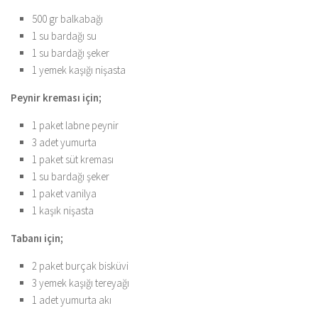
500 gr balkabağı
1 su bardağı su
1 su bardağı şeker
1 yemek kaşığı nişasta
Peynir kreması için;
1 paket labne peynir
3 adet yumurta
1 paket süt kreması
1 su bardağı şeker
1 paket vanilya
1 kaşık nişasta
Tabanı için;
2 paket burçak bisküvi
3 yemek kaşığı tereyağı
1 adet yumurta akı