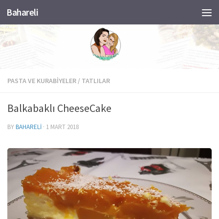
Bahareli
Skip to content
PASTA VE KURABIYELER
/
TATLILAR
Balkabaklı CheeseCake
BY
BAHARELI
·
1 MART 2018