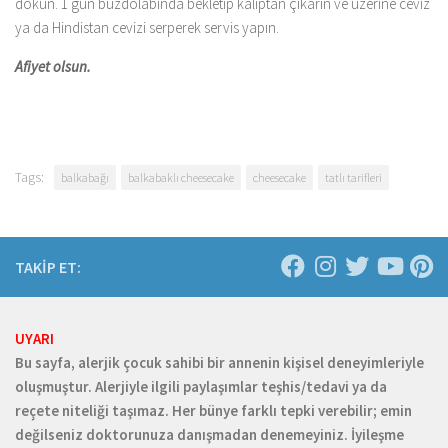
dökün. 1 gün buzdolabında bekletip kalıptan çıkarın ve üzerine ceviz
ya da Hindistan cevizi serperek servis yapın.
Afiyet olsun.
Tags:
balkabağı
balkabaklı cheesecake
cheesecake
tatlı tarifleri
TAKİP ET:
UYARI
Bu sayfa, alerjik çocuk sahibi bir annenin kişisel deneyimleriyle
oluşmuştur. Alerjiyle ilgili paylaşımlar teşhis/tedavi ya da
reçete niteliği taşımaz. Her bünye farklı tepki verebilir; emin
değilseniz doktorunuza danışmadan denemeyiniz. İyileşme