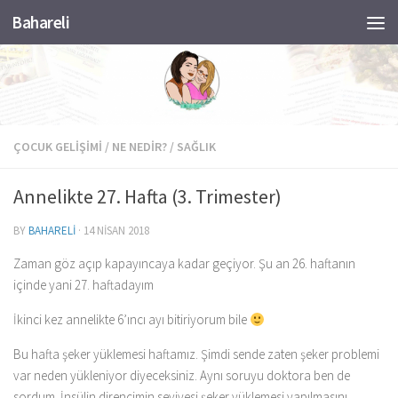
Bahareli
Skip to content
ÇOCUK GELIŞIMI
/
NE NEDIR?
/
SAĞLIK
Annelikte 27. Hafta (3. Trimester)
BY
BAHARELI
·
14 NISAN 2018
Zaman göz açıp kapayıncaya kadar geçiyor. Şu an 26. haftanın
içinde yani 27. haftadayım
İkinci kez annelikte 6’ıncı ayı bitiriyorum bile
Bu hafta şeker yüklemesi haftamız. Şimdi sende zaten şeker problemi
var neden yükleniyor diyeceksiniz. Aynı soruyu doktora ben de
sordum. İnsülin direncimin seviyesi şeker yüklemesi yapılmasını