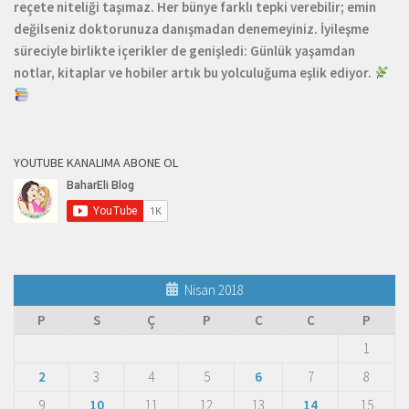
reçete niteliği taşımaz. Her bünye farklı tepki verebilir; emin
değilseniz doktorunuza danışmadan denemeyiniz. İyileşme
süreciyle birlikte içerikler de genişledi: Günlük yaşamdan
notlar, kitaplar ve hobiler artık bu yolculuğuma eşlik ediyor.
YOUTUBE KANALIMA ABONE OL
Nisan 2018
P
S
Ç
P
C
C
P
1
2
3
4
5
6
7
8
9
10
11
12
13
14
15