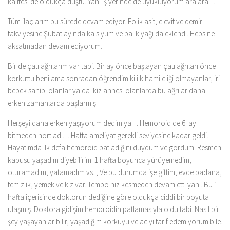
kalitesi de oldukça düştü. Yani iş yerinde de uyukluyorum ara ara…
Tüm ilaçlarım bu sürede devam ediyor. Folik asit, elevit ve demir
takviyesine Şubat ayında kalsiyum ve balık yağı da eklendi. Hepsine
aksatmadan devam ediyorum.
Bir de çatı ağrılarım var tabi. Bir ay önce başlayan çatı ağrıları önce
korkuttu beni ama sonradan öğrendim ki ilk hamileliği olmayanlar, iri
bebek sahibi olanlar ya da ikiz annesi olanlarda bu ağrılar daha
erken zamanlarda başlarmış.
Herşeyi daha erken yaşıyorum dedim ya… Hemoroid de 6. ay
bitmeden hortladı… Hatta ameliyat gerekli seviyesine kadar geldi.
Hayatımda ilk defa hemoroid patladığını duydum ve gördüm. Resmen
kabusu yaşadım diyebilirim. 1 hafta boyunca yürüyemedim,
oturamadım, yatamadım vs..; Ve bu durumda işe gittim, evde badana,
temizlik, yemek ve kız var. Tempo hız kesmeden devam etti yani. Bu 1
hafta içerisinde doktorun dediğine göre oldukça ciddi bir boyuta
ulaşmış. Doktora gidişim hemoroidin patlamasıyla oldu tabi. Nasıl bir
şey yaşayanlar bilir, yaşadığım korkuyu ve acıyı tarif edemiyorum bile.