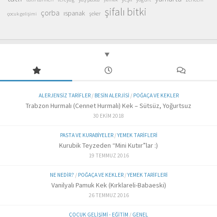
şifalı bitki
çorba
ıspanak
şeker
çocuk gelişimi
ALERJENSIZ TARIFLER
/
BESIN ALERJISI
/
POĞAÇA VE KEKLER
Trabzon Hurmalı (Cennet Hurmalı) Kek – Sütsüz, Yoğurtsuz
30 EKIM 2018
PASTA VE KURABIYELER
/
YEMEK TARIFLERI
Kurubik Teyzeden “Mini Kutıır”lar :)
19 TEMMUZ 2016
NE NEDIR?
/
POĞAÇA VE KEKLER
/
YEMEK TARIFLERI
Vanilyalı Pamuk Kek (Kırklareli-Babaeski)
26 TEMMUZ 2016
ÇOCUK GELIŞIMI - EĞITIM
/
GENEL