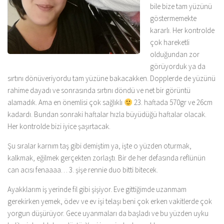
bile bize tam yüzünü
göstermemekte
kararlı. Her kontrolde
çok hareketli
olduğundan zor
görüyorduk ya da
sırtını dönüveriyordu tam yüzüne bakacakken. Dopplerde de yüzünü
rahime dayadı ve sonrasında sırtını döndü ve net bir görüntü
alamadık. Ama en önemlisi çok sağlıklı
23. haftada 570gr ve 26cm
kadardı. Bundan sonraki haftalar hızla büyüdüğü haftalar olacak.
Her kontrolde bizi iyice şaşırtacak.
Şu sıralar karnım taş gibi demiştim ya, işte o yüzden oturmak,
kalkmak, eğilmek gerçekten zorlaştı. Bir de her defasında reflünün
can acısı fenaaaa… 3. şişe rennie duo bitti bitecek.
Ayakklarım iş yerinde fil gibi şişiyor. Eve gittiğimde uzanmam
gerekirken yemek, ödev ve ev işi telaşı beni çok erken vakitlerde çok
yorgun düşürüyor. Gece uyanmaları da başladı ve bu yüzden uyku