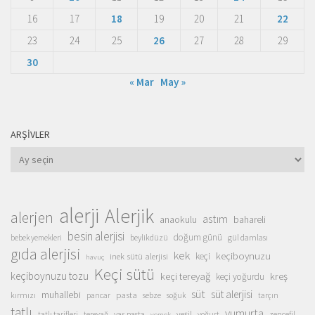
16
17
18
19
20
21
22
23
24
25
26
27
28
29
30
« Mar
May »
ARŞIVLER
Arşivler
alerji
Alerjik
alerjen
astım
anaokulu
bahareli
besin alerjisi
doğum günü
beylikdüzü
gül damlası
bebek yemekleri
gıda alerjisi
kek
keçiboynuzu
inek sütü alerjisi
keçi
havuç
Keçi sütü
keçiboynuzu tozu
keçi tereyağ
kreş
keçi yoğurdu
süt
süt alerjisi
muhallebi
pasta
kırmızı
sebze
pancar
soğuk
tarçın
tatlı
yumurta
yeşil
yaş pasta
zencefil
tatlı tarifleri
tereyağ
yoğurt
yemek