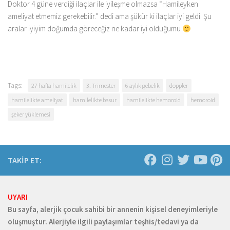
Doktor 4 güne verdiği ilaçlar ile iyileşme olmazsa “Hamileyken
ameliyat etmemiz gerekebilir.” dedi ama şükür ki ilaçlar iyi geldi. Şu
aralar iyiyim doğumda göreceğiz ne kadar iyi olduğumu
Tags:
27 hafta hamilelik
3. Trimester
6 aylık gebelik
doppler
hamilelikte ameliyat
hamilelikte basur
hamilelikte hemoroid
hemoroid
şeker yüklemesi
TAKİP ET:
UYARI
Bu sayfa, alerjik çocuk sahibi bir annenin kişisel deneyimleriyle
oluşmuştur. Alerjiyle ilgili paylaşımlar teşhis/tedavi ya da