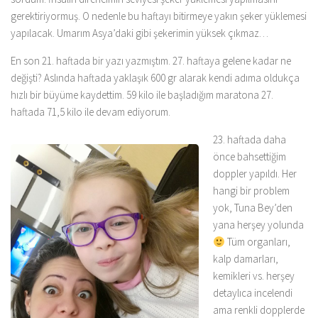
gerektiriyormuş. O nedenle bu haftayı bitirmeye yakın şeker yüklemesi
yapılacak. Umarım Asya’daki gibi şekerimin yüksek çıkmaz…
En son 21. haftada bir yazı yazmıştım. 27. haftaya gelene kadar ne
değişti? Aslında haftada yaklaşık 600 gr alarak kendi adıma oldukça
hızlı bir büyüme kaydettim. 59 kilo ile başladığım maratona 27.
haftada 71,5 kilo ile devam ediyorum.
23. haftada daha
önce bahsettiğim
doppler yapıldı. Her
hangi bir problem
yok, Tuna Bey’den
yana herşey yolunda
Tüm organları,
kalp damarları,
kemikleri vs. herşey
detaylıca incelendi
ama renkli dopplerde