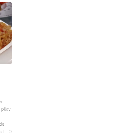
en
pilavı
ide
ilir. O