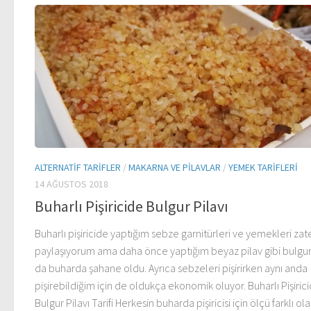
ALTERNATIF TARIFLER
/
MAKARNA VE PILAVLAR
/
YEMEK TARIFLERI
14 AĞUSTOS 2018
Buharlı Pişiricide Bulgur Pilavı
Buharlı pişiricide yaptığım sebze garnitürleri ve yemekleri zat
paylaşıyorum ama daha önce yaptığım beyaz pilav gibi bulgur 
da buharda şahane oldu. Ayrıca sebzeleri pişirirken aynı anda
pişirebildiğim için de oldukça ekonomik oluyor. Buharlı Pişiric
Bulgur Pilavı Tarifi Herkesin buharda pişiricisi için ölçü farklı olab