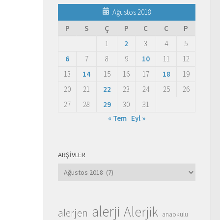
Ağustos 2018
P
S
Ç
P
C
C
P
1
2
3
4
5
6
7
8
9
10
11
12
13
14
15
16
17
18
19
20
21
22
23
24
25
26
27
28
29
30
31
« Tem
Eyl »
ARŞIVLER
Arşivler
alerji
Alerjik
alerjen
anaokulu