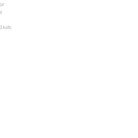
gur
da
 katlı