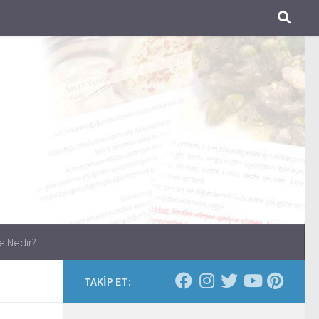
e Nedir?
TAKİP ET: