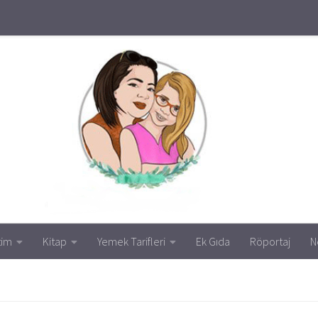
tim
Kitap
Yemek Tarifleri
Ek Gıda
Röportaj
N