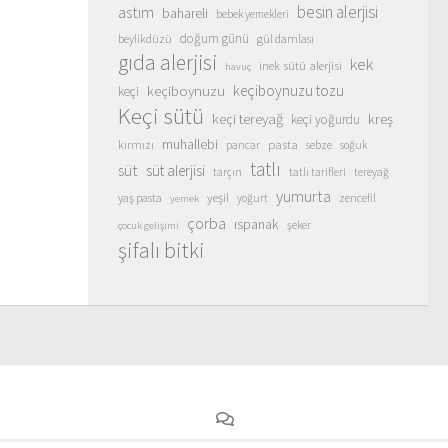
besin alerjisi
astım
bahareli
bebek yemekleri
doğum günü
beylikdüzü
gül damlası
gıda alerjisi
kek
inek sütü alerjisi
havuç
keçiboynuzu
keçiboynuzu tozu
keçi
Keçi sütü
keçi tereyağ
kreş
keçi yoğurdu
muhallebi
pasta
kırmızı
sebze
pancar
soğuk
tatlı
süt
süt alerjisi
tarçın
tatlı tarifleri
tereyağ
yumurta
yeşil
yaş pasta
zencefil
yoğurt
yemek
çorba
ıspanak
şeker
çocuk gelişimi
şifalı bitki