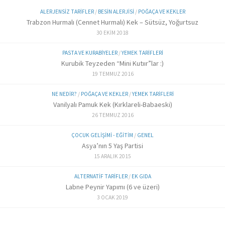
ALERJENSIZ TARIFLER
/
BESIN ALERJISI
/
POĞAÇA VE KEKLER
Trabzon Hurmalı (Cennet Hurmalı) Kek – Sütsüz, Yoğurtsuz
30 EKIM 2018
PASTA VE KURABIYELER
/
YEMEK TARIFLERI
Kurubik Teyzeden “Mini Kutıır”lar :)
19 TEMMUZ 2016
NE NEDIR?
/
POĞAÇA VE KEKLER
/
YEMEK TARIFLERI
Vanilyalı Pamuk Kek (Kırklareli-Babaeski)
26 TEMMUZ 2016
ÇOCUK GELIŞIMI - EĞITIM
/
GENEL
Asya’nın 5 Yaş Partisi
15 ARALIK 2015
ALTERNATIF TARIFLER
/
EK GIDA
Labne Peynir Yapımı (6 ve üzeri)
3 OCAK 2019