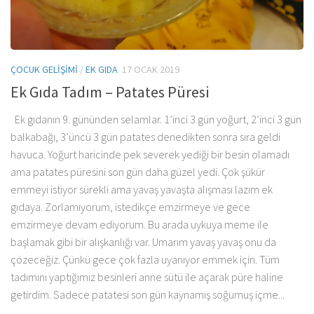
ÇOCUK GELIŞIMI
/
EK GIDA
17 OCAK 2019
Ek Gıda Tadım – Patates Püresi
Ek gıdanın 9. gününden selamlar. 1’inci 3 gün yoğurt, 2’inci 3 gün
balkabağı, 3’üncü 3 gün patates denedikten sonra sıra geldi
havuca. Yoğurt haricinde pek severek yediği bir besin olamadı
ama patates püresini son gün daha güzel yedi. Çok şükür
emmeyi istiyor sürekli ama yavaş yavaşta alışması lazım ek
gıdaya. Zorlamıyorum, istedikçe emzirmeye ve gece
emzirmeye devam ediyorum. Bu arada uykuya meme ile
başlamak gibi bir alışkanlığı var. Umarım yavaş yavaş onu da
çözeceğiz. Çünkü gece çok fazla uyanıyor emmek için. Tüm
tadımını yaptığımız besinleri anne sütü ile açarak püre haline
getirdim. Sadece patatesi son gün kaynamış soğumuş içme...