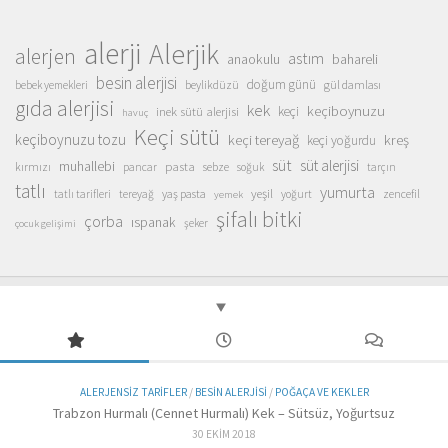
alerji
Alerjik
alerjen
astım
anaokulu
bahareli
besin alerjisi
doğum günü
beylikdüzü
gül damlası
bebek yemekleri
gıda alerjisi
kek
keçiboynuzu
inek sütü alerjisi
keçi
havuç
Keçi sütü
keçiboynuzu tozu
keçi tereyağ
kreş
keçi yoğurdu
süt
süt alerjisi
muhallebi
pasta
kırmızı
sebze
pancar
soğuk
tarçın
tatlı
yumurta
yeşil
yaş pasta
zencefil
tatlı tarifleri
tereyağ
yoğurt
yemek
şifalı bitki
çorba
ıspanak
şeker
çocuk gelişimi
ALERJENSIZ TARIFLER
/
BESIN ALERJISI
/
POĞAÇA VE KEKLER
Trabzon Hurmalı (Cennet Hurmalı) Kek – Sütsüz, Yoğurtsuz
30 EKIM 2018