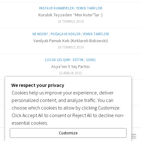
PASTA VE KURABIYELER
/
YEMEK TARIFLERI
Kurubik Teyzeden “Mini Kutıır”lar :)
19 TEMMUZ 2016
NE NEDIR?
/
POĞAÇA VE KEKLER
/
YEMEK TARIFLERI
Vanilyalı Pamuk Kek (Kırklareli-Babaeski)
26 TEMMUZ 2016
ÇOCUK GELIŞIMI - EĞITIM
/
GENEL
Asya’nın 5 Yaş Partisi
15 ARALIK 2015
We respect your privacy
ALTERNATIF TARIFLER
/
EK GIDA
Cookies help us improve your experience, deliver
Labne Peynir Yapımı (6 ve üzeri)
3 OCAK 2019
personalized content, and analyze traffic. You can
choose which cookies to allow by clicking
Customize
.
Click
Accept All
to consent or
Reject All
to decline non-
essential cookies.
Customize