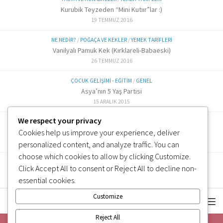
Kurubik Teyzeden “Mini Kutıır”lar :)
19 TEMMUZ 2016
NE NEDIR?
/
POĞAÇA VE KEKLER
/
YEMEK TARIFLERI
Vanilyalı Pamuk Kek (Kırklareli-Babaeski)
26 TEMMUZ 2016
ÇOCUK GELIŞIMI - EĞITIM
/
GENEL
Asya’nın 5 Yaş Partisi
15 ARALIK 2015
We respect your privacy
ALTERNATIF TARIFLER
/
EK GIDA
Cookies help us improve your experience, deliver
Labne Peynir Yapımı (6 ve üzeri)
3 OCAK 2019
personalized content, and analyze traffic. You can
choose which cookies to allow by clicking
Customize
.
Click
Accept All
to consent or
Reject All
to decline non-
essential cookies.
Customize
Reject All