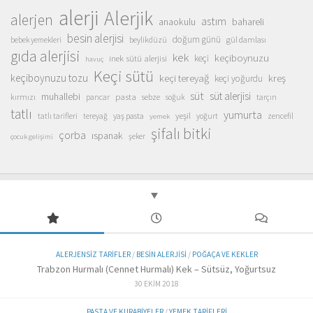
alerji
Alerjik
alerjen
astım
anaokulu
bahareli
besin alerjisi
doğum günü
beylikdüzü
gül damlası
bebek yemekleri
gıda alerjisi
kek
keçiboynuzu
inek sütü alerjisi
keçi
havuç
Keçi sütü
keçiboynuzu tozu
keçi tereyağ
kreş
keçi yoğurdu
süt
süt alerjisi
muhallebi
pasta
kırmızı
sebze
pancar
soğuk
tarçın
tatlı
yumurta
yeşil
yaş pasta
zencefil
tatlı tarifleri
tereyağ
yoğurt
yemek
şifalı bitki
çorba
ıspanak
şeker
çocuk gelişimi
ALERJENSIZ TARIFLER
/
BESIN ALERJISI
/
POĞAÇA VE KEKLER
Trabzon Hurmalı (Cennet Hurmalı) Kek – Sütsüz, Yoğurtsuz
30 EKIM 2018
PASTA VE KURABIYELER
/
YEMEK TARIFLERI