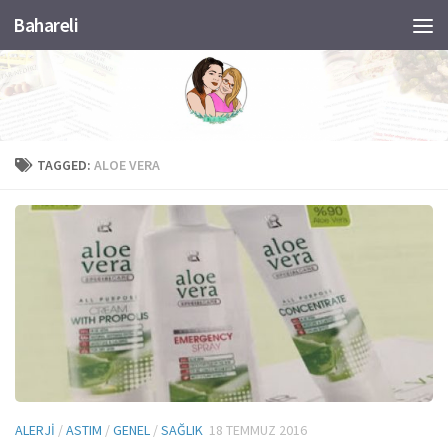
Bahareli
Skip to content
TAGGED:
ALOE VERA
ALERJI
/
ASTIM
/
GENEL
/
SAĞLIK
18 TEMMUZ 2016