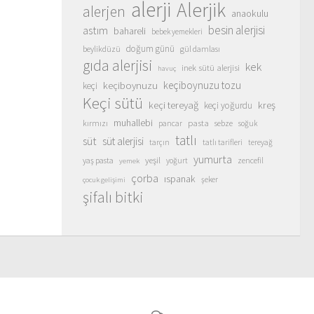
alerji
Alerjik
alerjen
anaokulu
besin alerjisi
astım
bahareli
bebek yemekleri
doğum günü
beylikdüzü
gül damlası
gıda alerjisi
kek
inek sütü alerjisi
havuç
keçiboynuzu
keçiboynuzu tozu
keçi
Keçi sütü
keçi tereyağ
kreş
keçi yoğurdu
muhallebi
pasta
kırmızı
sebze
pancar
soğuk
tatlı
süt
süt alerjisi
tarçın
tatlı tarifleri
tereyağ
yumurta
yeşil
yaş pasta
zencefil
yoğurt
yemek
çorba
ıspanak
şeker
çocuk gelişimi
şifalı bitki