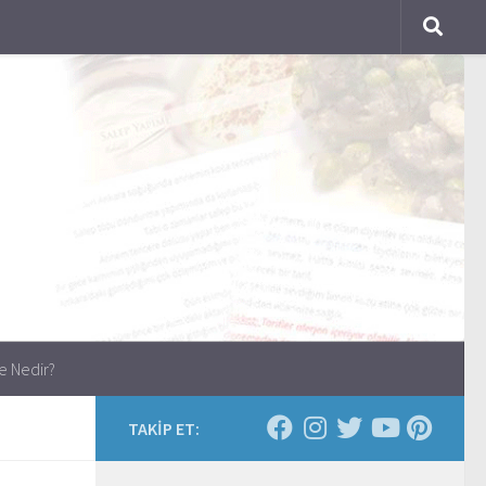
e Nedir?
TAKİP ET: