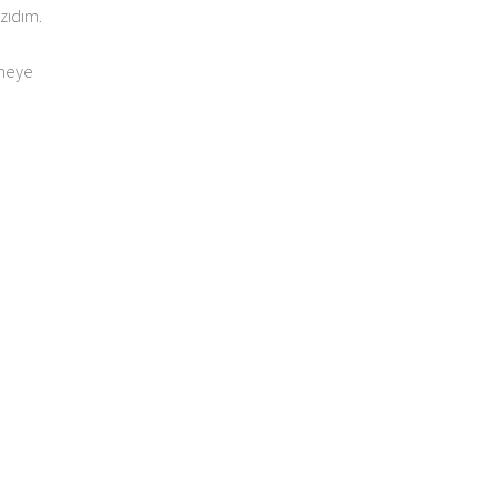
zıdım.
tmeye