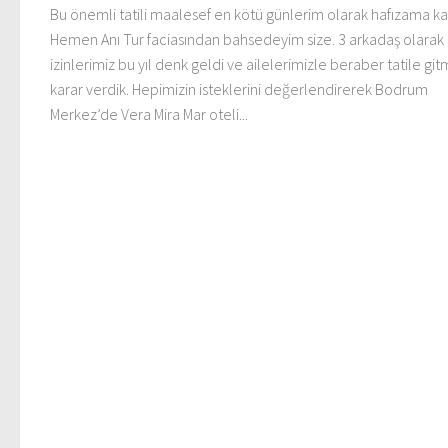
Bu önemli tatili maalesef en kötü günlerim olarak hafızama ka
Hemen Anı Tur faciasından bahsedeyim size. 3 arkadaş olarak
izinlerimiz bu yıl denk geldi ve ailelerimizle beraber tatile gi
karar verdik. Hepimizin isteklerini değerlendirerek Bodrum
Merkez’de Vera Mira Mar oteli...