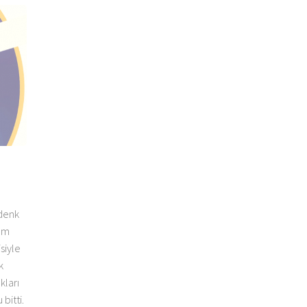
 denk
hem
siyle
k
kları
bitti.