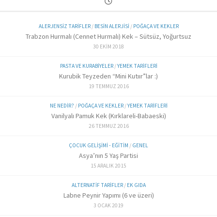
ALERJENSIZ TARIFLER
/
BESIN ALERJISI
/
POĞAÇA VE KEKLER
Trabzon Hurmalı (Cennet Hurmalı) Kek – Sütsüz, Yoğurtsuz
30 EKIM 2018
PASTA VE KURABIYELER
/
YEMEK TARIFLERI
Kurubik Teyzeden “Mini Kutıır”lar :)
19 TEMMUZ 2016
NE NEDIR?
/
POĞAÇA VE KEKLER
/
YEMEK TARIFLERI
Vanilyalı Pamuk Kek (Kırklareli-Babaeski)
26 TEMMUZ 2016
ÇOCUK GELIŞIMI - EĞITIM
/
GENEL
Asya’nın 5 Yaş Partisi
15 ARALIK 2015
ALTERNATIF TARIFLER
/
EK GIDA
Labne Peynir Yapımı (6 ve üzeri)
3 OCAK 2019