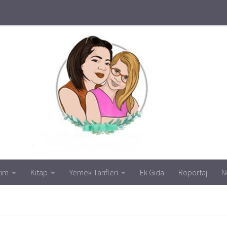
tim
Kitap
Yemek Tarifleri
Ek Gıda
Röportaj
N