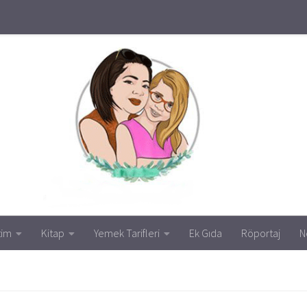
tim
Kitap
Yemek Tarifleri
Ek Gıda
Röportaj
N