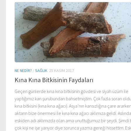
NE NEDIR?
/
SAĞLIK
25 KASIM 2017
Kına Kına Bitkisinin Faydaları
Geçen günlerde kına kına bitkisinin gövdesi ve siyah üzüm ile
yaptığımız kan şurubundan bahsetmiştim. Çok fazla soran oldu
kına bitkisini (kına kına ağacı). Asya’nın kansızlığına çare ararke
aktarın bize önermesi ile kına kına ağacı aklımıza geldi. Aslınd
eskiden adı aklımızda olan ama unuttuğumuz bir şeydi. Şimdi b
çok kişi ne işe yarıyor diye sorunca yazma gereği hissettim. Es