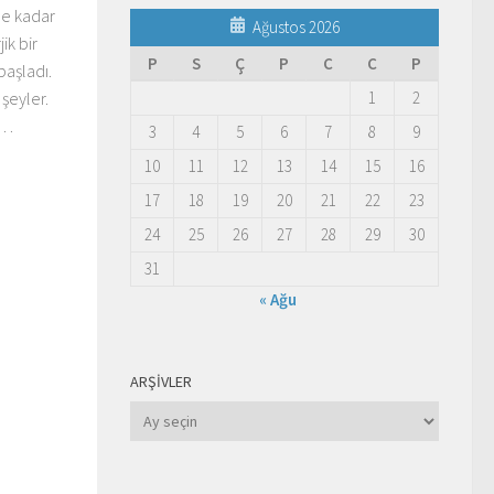
ne kadar
Ağustos 2026
ik bir
P
S
Ç
P
C
C
P
başladı.
1
2
şeyler.
e…
3
4
5
6
7
8
9
10
11
12
13
14
15
16
17
18
19
20
21
22
23
24
25
26
27
28
29
30
31
« Ağu
ARŞIVLER
Arşivler