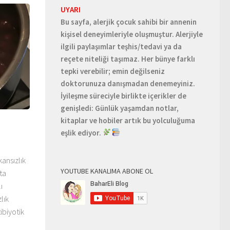
UYARI
Bu sayfa, alerjik çocuk sahibi bir annenin
kişisel deneyimleriyle oluşmuştur. Alerjiyle
ilgili paylaşımlar teşhis/tedavi ya da
reçete niteliği taşımaz. Her bünye farklı
tepki verebilir; emin değilseniz
doktorunuza danışmadan denemeyiniz.
İyileşme süreciyle birlikte içerikler de
genişledi: Günlük yaşamdan notlar,
kitaplar ve hobiler artık bu yolculuğuma
eşlik ediyor.
kansızlık
YOUTUBE KANALIMA ABONE OL
ta
ı
lık
ibiyotik