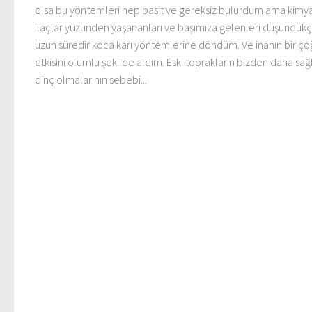
olsa bu yöntemleri hep basit ve gereksiz bulurdum ama kimy
ilaçlar yüzünden yaşananları ve başımıza gelenleri düşündük
uzun süredir koca karı yöntemlerine döndüm. Ve inanın bir ç
etkisini olumlu şekilde aldım. Eski toprakların bizden daha sağl
dinç olmalarının sebebi...