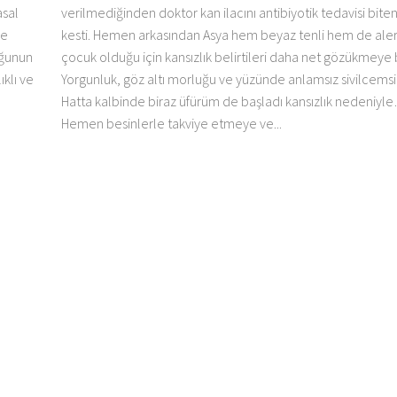
asal
verilmediğinden doktor kan ilacını antibiyotik tedavisi bite
çe
kesti. Hemen arkasından Asya hem beyaz tenli hem de alerj
oğunun
çocuk olduğu için kansızlık belirtileri daha net gözükmeye 
ıklı ve
Yorgunluk, göz altı morluğu ve yüzünde anlamsız sivilcemsi 
Hatta kalbinde biraz üfürüm de başladı kansızlık nedeniyl
Hemen besinlerle takviye etmeye ve...