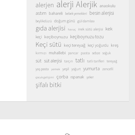
alerji
Alerjik
alerjen
anaokulu
besin alerjisi
astım
bahareli
bebek yemekleri
doğum günü
beylikdüzü
gül damlası
gıda alerjisi
kek
inek sütü alerjisi
havuç
keçiboynuzu
keçiboynuzu tozu
keçi
Keçi sütü
keçi tereyağ
kreş
keçi yoğurdu
muhallebi
pasta
kırmızı
sebze
pancar
soğuk
tatlı
süt
süt alerjisi
tarçın
tatlı tarifleri
tereyağ
yumurta
yeşil
yaş pasta
zencefil
yoğurt
yemek
çorba
ıspanak
şeker
çocuk gelişimi
şifalı bitki