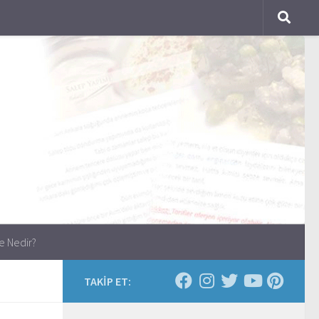
e Nedir?
TAKİP ET: