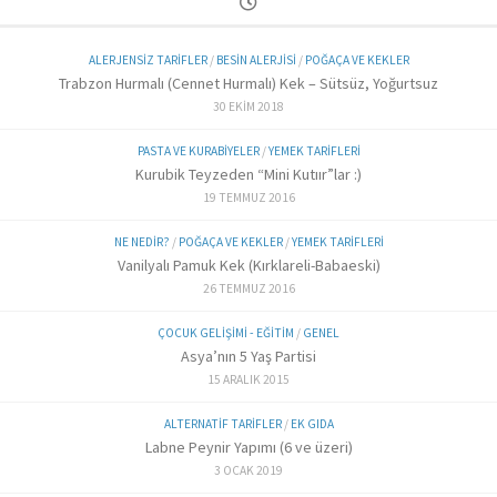
ALERJENSIZ TARIFLER
/
BESIN ALERJISI
/
POĞAÇA VE KEKLER
Trabzon Hurmalı (Cennet Hurmalı) Kek – Sütsüz, Yoğurtsuz
30 EKIM 2018
PASTA VE KURABIYELER
/
YEMEK TARIFLERI
Kurubik Teyzeden “Mini Kutıır”lar :)
19 TEMMUZ 2016
NE NEDIR?
/
POĞAÇA VE KEKLER
/
YEMEK TARIFLERI
Vanilyalı Pamuk Kek (Kırklareli-Babaeski)
26 TEMMUZ 2016
ÇOCUK GELIŞIMI - EĞITIM
/
GENEL
Asya’nın 5 Yaş Partisi
15 ARALIK 2015
ALTERNATIF TARIFLER
/
EK GIDA
Labne Peynir Yapımı (6 ve üzeri)
3 OCAK 2019