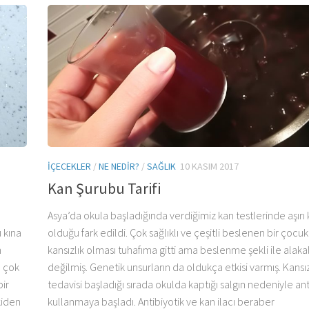
IÇECEKLER
/
NE NEDIR?
/
SAĞLIK
10 KASIM 2017
Kan Şurubu Tarifi
Asya’da okula başladığında verdiğimiz kan testlerinde aşırı 
 kına
olduğu fark edildi. Çok sağlıklı ve çeşitli beslenen bir çocuk
n
kansızlık olması tuhafıma gitti ama beslenme şekli ile alakal
a çok
değilmiş. Genetik unsurların da oldukça etkisi varmış. Kansız
ir
tedavisi başladığı sırada okulda kaptığı salgın nedeniyle ant
kiden
kullanmaya başladı. Antibiyotik ve kan ilacı beraber