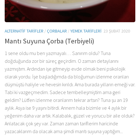
ALTERNATIF TARIFLER
/
ÇORBALAR
/
YEMEK TARIFLERI
23 ŞUBAT 2020
Mantı Suyuna Çorba (Terbiyeli)
1 sene oldu mu ben yazmayalı… Sanırım oldu? Tuna
doğduğunda zor bir süreç geçirdim. O zaman detaylarını
yazmıştım. Ardından işe gitmeyip evde olmak beni psikolojik
olarak yordu. İşe başladığımda da bloğumun izlenme oranları
düşmüştü haliyle ve hevesin kırıldı. Ama burada yılların emeği var.
Tabi ki vazgeçmedim. Sadece tembelleşmiştim ama geri
geldim? Lütfen izlenme oranlarım tekrar artsın? Tuna şu an 19
aylık. Asya ise 9 yaşını bitirdi. Annem hala bizimle ve 4 aylık bir
yeğenim daha var artık. Kalabalık, güzel ve yorucu bir aile olduk?
Anlatacak çok şey var. Zaman zaman tariflerim haricinde
yazacaklarım da olacak ama şimdi mantı suyuna yaptığım...