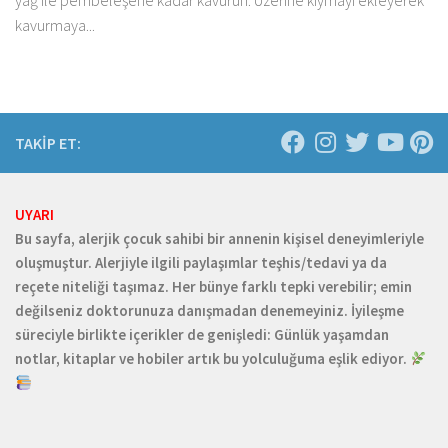
yağ ile pembeleşene kadar kavurun. Üzerine kıymayı ekleyerek
kavurmaya...
TAKİP ET:
UYARI
Bu sayfa, alerjik çocuk sahibi bir annenin kişisel deneyimleriyle
oluşmuştur. Alerjiyle ilgili paylaşımlar teşhis/tedavi ya da
reçete niteliği taşımaz. Her bünye farklı tepki verebilir; emin
değilseniz doktorunuza danışmadan denemeyiniz. İyileşme
süreciyle birlikte içerikler de genişledi: Günlük yaşamdan
notlar, kitaplar ve hobiler artık bu yolculuğuma eşlik ediyor.