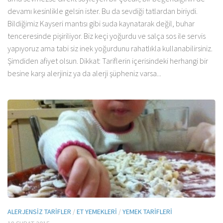
devamı kesinlikle gelsin ister. Bu da sevdiği tatlardan biriydi.
Bildiğimiz Kayseri mantısı gibi suda kaynatarak değil, buhar
tenceresinde pişiriliyor. Biz keçi yoğurdu ve salça sos ile servis
yapıyoruz ama tabi siz inek yoğurdunu rahatlıkla kullanabilirsiniz.
Şimdiden afiyet olsun. Dikkat: Tariflerin içerisindeki herhangi bir
besine karşı alerjiniz ya da alerji şüpheniz varsa...
ALERJENSIZ TARIFLER
/
ET YEMEKLERI
/
YEMEK TARIFLERI