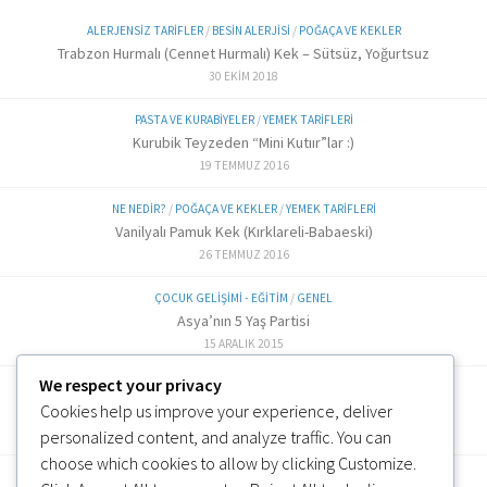
ALERJENSIZ TARIFLER
/
BESIN ALERJISI
/
POĞAÇA VE KEKLER
Trabzon Hurmalı (Cennet Hurmalı) Kek – Sütsüz, Yoğurtsuz
30 EKIM 2018
PASTA VE KURABIYELER
/
YEMEK TARIFLERI
Kurubik Teyzeden “Mini Kutıır”lar :)
19 TEMMUZ 2016
NE NEDIR?
/
POĞAÇA VE KEKLER
/
YEMEK TARIFLERI
Vanilyalı Pamuk Kek (Kırklareli-Babaeski)
26 TEMMUZ 2016
ÇOCUK GELIŞIMI - EĞITIM
/
GENEL
Asya’nın 5 Yaş Partisi
15 ARALIK 2015
We respect your privacy
ALTERNATIF TARIFLER
/
EK GIDA
Cookies help us improve your experience, deliver
Labne Peynir Yapımı (6 ve üzeri)
3 OCAK 2019
personalized content, and analyze traffic. You can
choose which cookies to allow by clicking
Customize
.