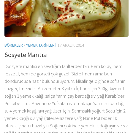
BÖREKLER
/
YEMEK TARIFLERI
17 ARALIK 2014
Sosyete Mantısı
Sosyete mantısı en sevdiğim tariflerden biri. Hem kolay, hem
lezzetli, hem de görseli çok güzel. Sizi bilmem ama ben
dondurucuda hazır bulunduruyorum. Misafir geldiğinde sofranın
vazgeçilmezidir. Malzemeler 3 yufka İç harcı için 300gr kıyma 1
soğan 1 yemek kalığı salça Yarım çay bardağı sıvı yağ Karabiber
Pul biber Tuz Maydanoz Yufkaları ıslatmak için Yarım su bardağı
su 4 yemek kaşığı sıvı yağ Üzeri için: Sarımsaklı yoğurt Sosu için 2
yemek kaşığı sıvı yağ (dilerseniz tere yağ) Nane Pul biber İlk
olarak iç harcı hazırlıyın.Soğanı çok ince yemeklik doğrayın ve sıvı