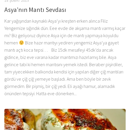
18 ŞUBAT 2015
Asya’nın Mantı Sevdası
Kar yağışından kaynaklı Asya’yı kreşten erken alınca Filiz
Yengemize sığındık dün. Eee evde de akşama mantı varmış kaçar
mı? Biz geliyoruz diyince Asya için de mantı yapmaya koyuldu
hemen
Bize hazır mantıyı yediren yengemiz Asya’ya gayet
mantı açtı koca tepsi… Biz 15dk mesafeyi 45dk’da ancak
gidince, biz eve varana kadar mantımızı hazırlamış bile. Asya
gelince tabi ki hemen mantısını yemek istedi. Beraber pişirdiler,
tam yiyecekken balkonda kendisi için yapılan diğer çiğ mantıları
gördü ve çiğ çiğ yemeye başladı. Ama ben böyle bir zevk
görmedim. Bir pişmiş, bir çiğ yedi. Eli ayağı hamur, alamadık
önünden tepsiyi. Hatta eve dönerken...