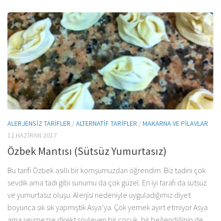
ALERJENSIZ TARIFLER
/
ALTERNATIF TARIFLER
/
MAKARNA VE PILAVLAR
12 HAZIRAN 2017
Özbek Mantısı (Sütsüz Yumurtasız)
Bu tarifi Özbek asıllı bir komşumuzdan öğrendim. Biz tadını çok
sevdik ama tadı gibi sunumu da çok güzel. En iyi tarafı da sütsüz
ve yumurtasız oluşu. Alerjisi nedeniyle uyguladığımız diyet
boyunca sık sık yapmıştık Asya’ya. Çok yemek ayırt etmiyor Asya
ama sevmezse direkt söyleyen bir çocuk, bir beğendiğinin de