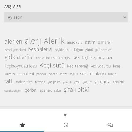
ARŞIVLER
Arşivler
alerji
Alerjik
alerjen
astım
anaokulu
bahareli
besin alerjisi
doğum günü
beylikdüzü
gül damlası
bebek yemekleri
gıda alerjisi
kek
keçiboynuzu
inek sütü alerjisi
keçi
havuç
Keçi sütü
keçiboynuzu tozu
keçi tereyağ
kreş
keçi yoğurdu
süt
süt alerjisi
muhallebi
pasta
kırmızı
sebze
pancar
soğuk
tarçın
tatlı
yumurta
yeşil
yaş pasta
zencefil
tatlı tarifleri
tereyağ
yoğurt
yemek
şifalı bitki
çorba
ıspanak
şeker
çocuk gelişimi