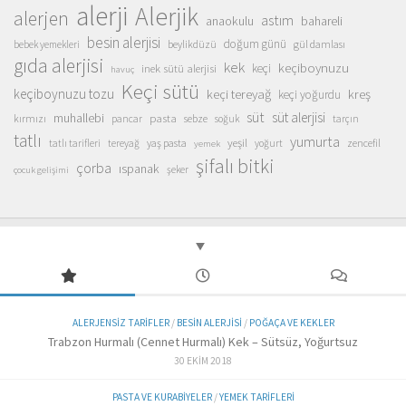
alerji
Alerjik
alerjen
astım
anaokulu
bahareli
besin alerjisi
doğum günü
beylikdüzü
gül damlası
bebek yemekleri
gıda alerjisi
kek
keçiboynuzu
inek sütü alerjisi
keçi
havuç
Keçi sütü
keçiboynuzu tozu
keçi tereyağ
kreş
keçi yoğurdu
süt
süt alerjisi
muhallebi
pasta
kırmızı
sebze
pancar
soğuk
tarçın
tatlı
yumurta
yeşil
yaş pasta
zencefil
tatlı tarifleri
tereyağ
yoğurt
yemek
şifalı bitki
çorba
ıspanak
şeker
çocuk gelişimi
ALERJENSIZ TARIFLER
/
BESIN ALERJISI
/
POĞAÇA VE KEKLER
Trabzon Hurmalı (Cennet Hurmalı) Kek – Sütsüz, Yoğurtsuz
30 EKIM 2018
PASTA VE KURABIYELER
/
YEMEK TARIFLERI