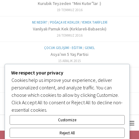
Kurubik Teyzeden “Mini Kutıır”lar :)
19 TEMMUZ 2016
NE NEDIR?
/
POĞAÇA VE KEKLER
/
YEMEK TARIFLERI
Vanilyalı Pamuk Kek (Kırklareli-Babaeski)
26 TEMMUZ 2016
ÇOCUK GELIŞIMI - EĞITIM
/
GENEL
Asya’nın 5 Yaş Partisi
15 ARALIK 2015
We respect your privacy
ALTERNATIF TARIFLER
/
EK GIDA
Cookies help us improve your experience, deliver
Labne Peynir Yapımı (6 ve üzeri)
3 OCAK 2019
personalized content, and analyze traffic. You can
choose which cookies to allow by clicking
Customize
.
Click
Accept All
to consent or
Reject All
to decline non-
essential cookies.
Customize
Reject All