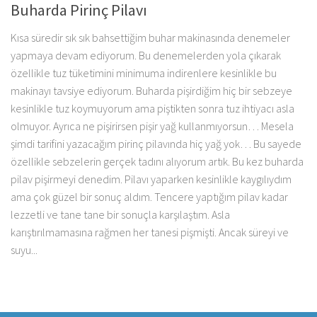
Buharda Pirinç Pilavı
Kısa süredir sık sık bahsettiğim buhar makinasında denemeler
yapmaya devam ediyorum. Bu denemelerden yola çıkarak
özellikle tuz tüketimini minimuma indirenlere kesinlikle bu
makinayı tavsiye ediyorum. Buharda pişirdiğim hiç bir sebzeye
kesinlikle tuz koymuyorum ama piştikten sonra tuz ihtiyacı asla
olmuyor. Ayrıca ne pişirirsen pişir yağ kullanmıyorsun… Mesela
şimdi tarifini yazacağım pirinç pilavında hiç yağ yok… Bu sayede
özellikle sebzelerin gerçek tadını alıyorum artık. Bu kez buharda
pilav pişirmeyi denedim. Pilavı yaparken kesinlikle kaygılıydım
ama çok güzel bir sonuç aldım. Tencere yaptığım pilav kadar
lezzetli ve tane tane bir sonuçla karşılaştım. Asla
karıştırılmamasına rağmen her tanesi pişmişti. Ancak süreyi ve
suyu...