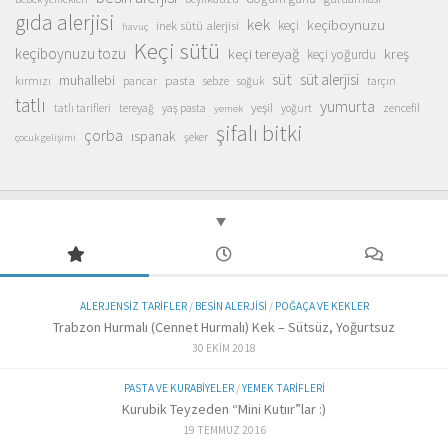
gıda alerjisi
kek
keçiboynuzu
inek sütü alerjisi
keçi
havuç
Keçi sütü
keçiboynuzu tozu
keçi tereyağ
kreş
keçi yoğurdu
süt
süt alerjisi
muhallebi
pasta
kırmızı
sebze
pancar
soğuk
tarçın
tatlı
yumurta
yeşil
yaş pasta
zencefil
tatlı tarifleri
tereyağ
yoğurt
yemek
şifalı bitki
çorba
ıspanak
şeker
çocuk gelişimi
ALERJENSIZ TARIFLER
/
BESIN ALERJISI
/
POĞAÇA VE KEKLER
Trabzon Hurmalı (Cennet Hurmalı) Kek – Sütsüz, Yoğurtsuz
30 EKIM 2018
PASTA VE KURABIYELER
/
YEMEK TARIFLERI
Kurubik Teyzeden “Mini Kutıır”lar :)
19 TEMMUZ 2016