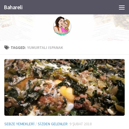
Bahareli
Skip to content
TAGGED:
YUMURTALI ISPANAK
SEBZE YEMEKLERI
/
SIZDEN GELENLER
9 ŞUBAT 2018