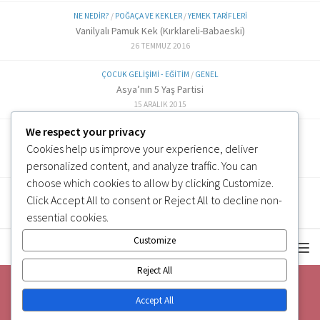
NE NEDIR?
/
POĞAÇA VE KEKLER
/
YEMEK TARIFLERI
Vanilyalı Pamuk Kek (Kırklareli-Babaeski)
26 TEMMUZ 2016
ÇOCUK GELIŞIMI - EĞITIM
/
GENEL
Asya’nın 5 Yaş Partisi
15 ARALIK 2015
We respect your privacy
ALTERNATIF TARIFLER
/
EK GIDA
Cookies help us improve your experience, deliver
Labne Peynir Yapımı (6 ve üzeri)
3 OCAK 2019
personalized content, and analyze traffic. You can
choose which cookies to allow by clicking
Customize
.
Click
Accept All
to consent or
Reject All
to decline non-
essential cookies.
Customize
Reject All
Accept All