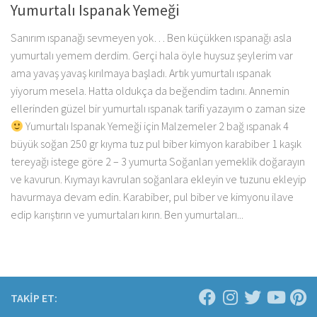
Yumurtalı Ispanak Yemeği
Sanırım ıspanağı sevmeyen yok… Ben küçükken ıspanağı asla
yumurtalı yemem derdim. Gerçi hala öyle huysuz şeylerim var
ama yavaş yavaş kırılmaya başladı. Artık yumurtalı ıspanak
yiyorum mesela. Hatta oldukça da beğendim tadını. Annemin
ellerinden güzel bir yumurtalı ıspanak tarifi yazayım o zaman size
Yumurtalı Ispanak Yemeği için Malzemeler 2 bağ ıspanak 4
büyük soğan 250 gr kıyma tuz pul biber kimyon karabiber 1 kaşık
tereyağı istege göre 2 – 3 yumurta Soğanları yemeklik doğarayın
ve kavurun. Kıymayı kavrulan soğanlara ekleyin ve tuzunu ekleyip
havurmaya devam edin. Karabiber, pul biber ve kimyonu ilave
edip karıştırın ve yumurtaları kırın. Ben yumurtaları...
TAKİP ET: