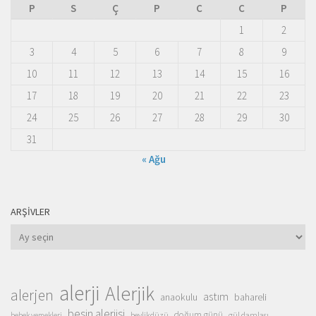
P
S
Ç
P
C
C
P
1
2
3
4
5
6
7
8
9
10
11
12
13
14
15
16
17
18
19
20
21
22
23
24
25
26
27
28
29
30
31
« Ağu
ARŞIVLER
Arşivler
alerji
Alerjik
alerjen
astım
anaokulu
bahareli
besin alerjisi
doğum günü
beylikdüzü
gül damlası
bebek yemekleri