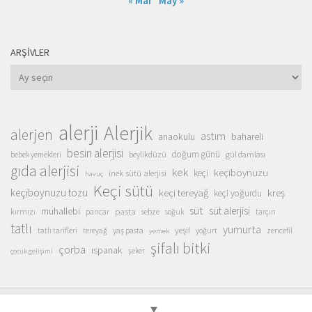
« Mar
May »
ARŞIVLER
Arşivler
alerji
Alerjik
alerjen
astım
anaokulu
bahareli
besin alerjisi
doğum günü
beylikdüzü
gül damlası
bebek yemekleri
gıda alerjisi
kek
keçiboynuzu
inek sütü alerjisi
keçi
havuç
Keçi sütü
keçiboynuzu tozu
keçi tereyağ
kreş
keçi yoğurdu
süt
süt alerjisi
muhallebi
pasta
kırmızı
sebze
pancar
soğuk
tarçın
tatlı
yumurta
yeşil
yaş pasta
zencefil
tatlı tarifleri
tereyağ
yoğurt
yemek
şifalı bitki
çorba
ıspanak
şeker
çocuk gelişimi