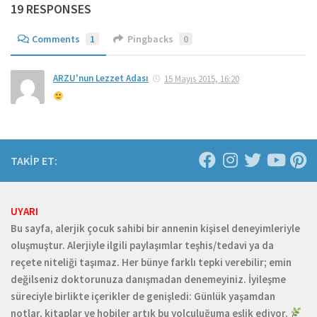
19 RESPONSES
Comments
1
Pingbacks
0
ARZU'nun Lezzet Adası
15 Mayıs 2015, 16:20
TAKİP ET:
UYARI
Bu sayfa, alerjik çocuk sahibi bir annenin kişisel deneyimleriyle
oluşmuştur. Alerjiyle ilgili paylaşımlar teşhis/tedavi ya da
reçete niteliği taşımaz. Her bünye farklı tepki verebilir; emin
değilseniz doktorunuza danışmadan denemeyiniz. İyileşme
süreciyle birlikte içerikler de genişledi: Günlük yaşamdan
notlar, kitaplar ve hobiler artık bu yolculuğuma eşlik ediyor.