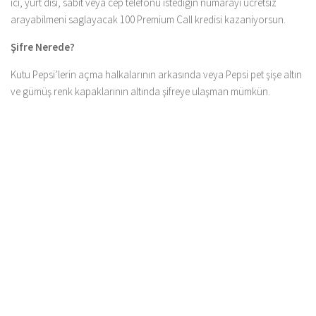
ici, yurt disi, sabit veya cep telefonu istedigin numarayi ucretsiz
arayabilmeni saglayacak 100 Premium Call kredisi kazaniyorsun.
Şifre Nerede?
Kutu Pepsi’lerin açma halkalarının arkasında veya Pepsi pet şişe altın
ve gümüş renk kapaklarının altında şifreye ulaşman mümkün.