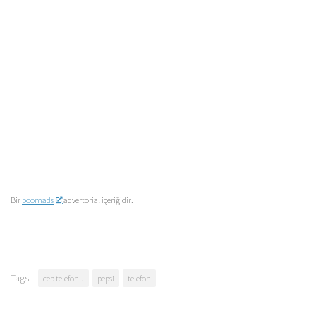
Bir
boomads
advertorial içeriğidir.
Tags:
cep telefonu
pepsi
telefon