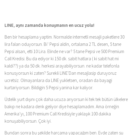
LINE, aynı zamanda konuşmanın en ucuz yolu!
Ben bir hesaplama yaptim. Normalde internetli mesajli paketlere 30
lira falan oduyorsun. Bi’ Pepsi aldin, ortalama 2 TL desen, 5 tane
Pepsi alsan, etti 10 Lira. Elinde ne var? 5 tane Pepsi ve 500 Premium
Call Kredisi. Bu da ediyor ki 150 dk. sabit hatlara ( ki sabit hat mi
kaldi??) ya da 50 dk. herkesi arayabiliyorsun. ne kadar telefonla
konusyorsun ki zaten? Surekli LINE’Dan mesajlasip duruyoruz
ucretsiz. Olmayanlara da LINE yukletsen, oradan da bayagi
kurtariyorsun. Bildigin 5 Pepsi yanina kar kaliyor.
Üstelik yurt dışını çok daha ucuza arıyorsun ki tek tek bütün ülkelere
bakıp ne kadara denk geliyor diye hesaplamadım. Ama örneğin
Amerika’yı, 100 Premium Call Kredisiyle yaklaşık 100 dakika
konuşabiliyorsun. Çok iyi.
Bundan sonra bu şekilde harcama yapacağım ben. Evde zaten su