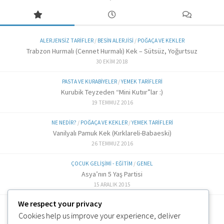
ALERJENSIZ TARIFLER
/
BESIN ALERJISI
/
POĞAÇA VE KEKLER
Trabzon Hurmalı (Cennet Hurmalı) Kek – Sütsüz, Yoğurtsuz
30 EKIM 2018
PASTA VE KURABIYELER
/
YEMEK TARIFLERI
Kurubik Teyzeden “Mini Kutıır”lar :)
19 TEMMUZ 2016
NE NEDIR?
/
POĞAÇA VE KEKLER
/
YEMEK TARIFLERI
Vanilyalı Pamuk Kek (Kırklareli-Babaeski)
26 TEMMUZ 2016
ÇOCUK GELIŞIMI - EĞITIM
/
GENEL
Asya’nın 5 Yaş Partisi
15 ARALIK 2015
We respect your privacy
ALTERNATIF TARIFLER
/
EK GIDA
Cookies help us improve your experience, deliver
Labne Peynir Yapımı (6 ve üzeri)