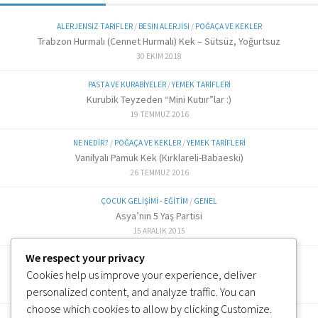
ALERJENSIZ TARIFLER
/
BESIN ALERJISI
/
POĞAÇA VE KEKLER
Trabzon Hurmalı (Cennet Hurmalı) Kek – Sütsüz, Yoğurtsuz
30 EKIM 2018
PASTA VE KURABIYELER
/
YEMEK TARIFLERI
Kurubik Teyzeden “Mini Kutıır”lar :)
19 TEMMUZ 2016
NE NEDIR?
/
POĞAÇA VE KEKLER
/
YEMEK TARIFLERI
Vanilyalı Pamuk Kek (Kırklareli-Babaeski)
26 TEMMUZ 2016
ÇOCUK GELIŞIMI - EĞITIM
/
GENEL
Asya’nın 5 Yaş Partisi
15 ARALIK 2015
We respect your privacy
ALTERNATIF TARIFLER
/
EK GIDA
Cookies help us improve your experience, deliver
Labne Peynir Yapımı (6 ve üzeri)
3 OCAK 2019
personalized content, and analyze traffic. You can
choose which cookies to allow by clicking
Customize
.