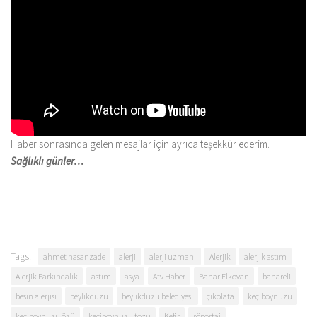
Haber sonrasında gelen mesajlar için ayrıca teşekkür ederim.
Sağlıklı günler…
Tags:
ahmet hasanzade
alerji
alerji uzmanı
Alerjik
alerjik astım
Alerjik Farkındalık
astım
asya
Atv Haber
Bahar Elkovan
bahareli
besin alerjisi
beylikdüzü
beylikdüzü belediyesi
çikolata
keçiboynuzu
keçiboynuzu özü
keçiboynuzu tozu
Kefir
röportaj