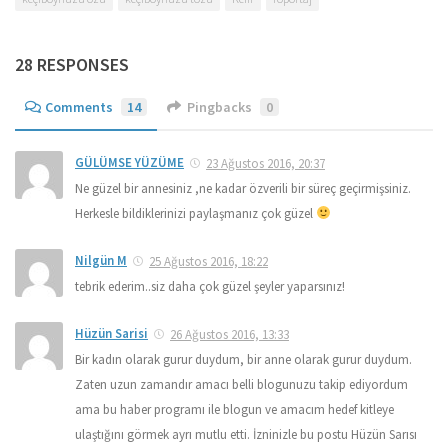
28 RESPONSES
Comments
14
Pingbacks
0
GÜLÜMSE YÜZÜME
23 Ağustos 2016, 20:37
Ne güzel bir annesiniz ,ne kadar özverili bir süreç geçirmişsiniz.
Herkesle bildiklerinizi paylaşmanız çok güzel
Nilgün M
25 Ağustos 2016, 18:22
tebrik ederim..siz daha çok güzel şeyler yaparsınız!
Hüzün Sarisi
26 Ağustos 2016, 13:33
Bir kadın olarak gurur duydum, bir anne olarak gurur duydum.
Zaten uzun zamandır amacı belli blogunuzu takip ediyordum
ama bu haber programı ile blogun ve amacım hedef kitleye
ulaştığını görmek ayrı mutlu etti. İzninizle bu postu Hüzün Sarısı