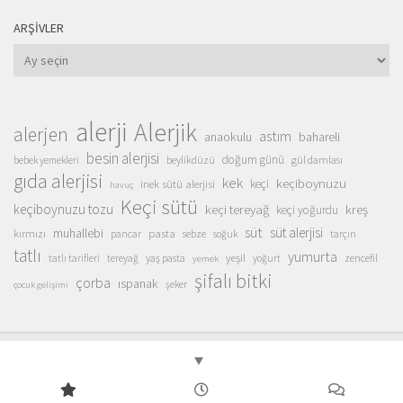
ARŞIVLER
Arşivler
alerji
Alerjik
alerjen
astım
anaokulu
bahareli
besin alerjisi
doğum günü
beylikdüzü
gül damlası
bebek yemekleri
gıda alerjisi
kek
keçiboynuzu
inek sütü alerjisi
keçi
havuç
Keçi sütü
keçiboynuzu tozu
keçi tereyağ
kreş
keçi yoğurdu
süt
süt alerjisi
muhallebi
pasta
kırmızı
sebze
pancar
soğuk
tarçın
tatlı
yumurta
yeşil
yaş pasta
zencefil
tatlı tarifleri
tereyağ
yoğurt
yemek
şifalı bitki
çorba
ıspanak
şeker
çocuk gelişimi