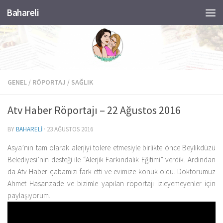
Bahareli
Skip to content
GENEL
/
RÖPORTAJ
/
SAĞLIK
Atv Haber Röportajı – 22 Ağustos 2016
BY
BAHARELI
·
23 AĞUSTOS 2016
Asya’nın tam olarak alerjiyi tolere etmesiyle birlikte önce Beylikdüzü
Belediyesi’nin desteği ile “Alerjik Farkındalık Eğitimi” verdik. Ardından
da Atv Haber çabamızı fark etti ve evimize konuk oldu. Doktorumuz
Ahmet Hasanzade ve bizimle yapılan röportajı izleyemeyenler için
paylaşıyorum.