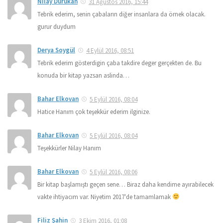
Nilay Durukan
31 Ağustos 2016, 15:44
Tebrik ederim, senin çabaların diğer insanlara da örnek olacak.
gurur duydum
Derya Soygül
4 Eylül 2016, 08:51
Tebrik ederim gösterdigin çaba takdire deger gerçekten de. Bu
konuda bir kitap yazsan aslinda…
Bahar Elkovan
5 Eylül 2016, 08:04
Hatice Hanım çok teşekkür ederim ilginize.
Bahar Elkovan
5 Eylül 2016, 08:04
Teşekkürler Nilay Hanım
Bahar Elkovan
5 Eylül 2016, 08:06
Bir kitap başlamıştı geçen sene… Biraz daha kendime ayırabilecek
vakte ihtiyacım var. Niyetim 2017'de tamamlamak
Filiz Şahin
3 Ekim 2016, 01:08