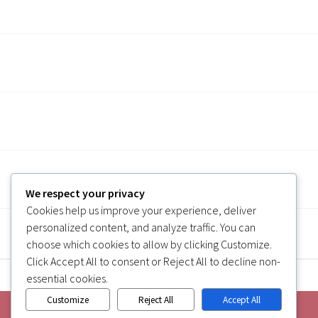
We respect your privacy
Cookies help us improve your experience, deliver
personalized content, and analyze traffic. You can
choose which cookies to allow by clicking
Customize
.
Click
Accept All
to consent or
Reject All
to decline non-
essential cookies.
Customize
Reject All
Accept All