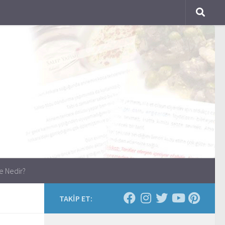
e Nedir?
TAKİP ET: