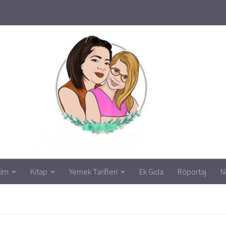
tim
Kitap
Yemek Tarifleri
Ek Gıda
Röportaj
N