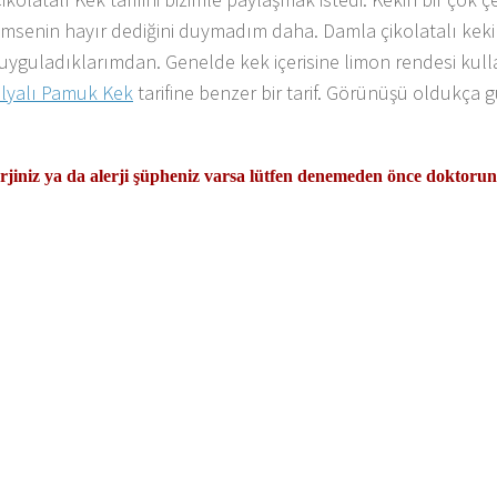
imsenin hayır dediğini duymadım daha. Damla çikolatalı keki 
 uyguladıklarımdan. Genelde kek içerisine limon rendesi kull
ilyalı Pamuk Kek
tarifine benzer bir tarif. Görünüşü oldukça
erjiniz ya da alerji şüpheniz varsa lütfen
denemeden önce doktoru