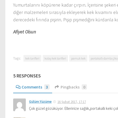
Yumurtalarını köpürene kadar çırpın. İçerisine şekeri
diğer malzemeleri sırasıyla ekleyerek kek kıvamını el
derecedeki fırında pişirin. Pişip pişmediğini kürdanla ko
Afiyet Olsun
Tags:
kek tarifleri
kolay kek tarifleri
pamuk kek
portakallı damla çiko
5 RESPONSES
Comments
3
Pingbacks
0
Gülüm Yüzüme
16 Şubat 2017, 17:17
Çok güzel gözüküyor. Ellerinize sağlık,portakallı keki ç