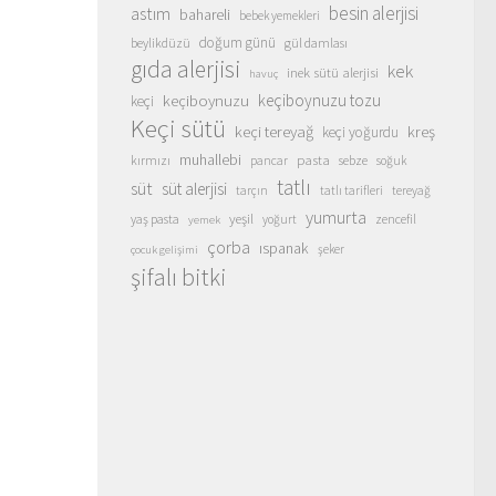
besin alerjisi
astım
bahareli
bebek yemekleri
doğum günü
beylikdüzü
gül damlası
gıda alerjisi
kek
inek sütü alerjisi
havuç
keçiboynuzu
keçiboynuzu tozu
keçi
Keçi sütü
keçi tereyağ
kreş
keçi yoğurdu
muhallebi
pasta
kırmızı
sebze
pancar
soğuk
tatlı
süt
süt alerjisi
tarçın
tatlı tarifleri
tereyağ
yumurta
yeşil
yaş pasta
zencefil
yoğurt
yemek
çorba
ıspanak
şeker
çocuk gelişimi
şifalı bitki