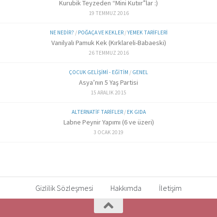
Kurubik Teyzeden “Mini Kutıır”lar :)
19 TEMMUZ 2016
NE NEDIR?
/
POĞAÇA VE KEKLER
/
YEMEK TARIFLERI
Vanilyalı Pamuk Kek (Kırklareli-Babaeski)
26 TEMMUZ 2016
ÇOCUK GELIŞIMI - EĞITIM
/
GENEL
Asya’nın 5 Yaş Partisi
15 ARALIK 2015
ALTERNATIF TARIFLER
/
EK GIDA
Labne Peynir Yapımı (6 ve üzeri)
3 OCAK 2019
Gizlilik Sözleşmesi
Hakkımda
İletişim