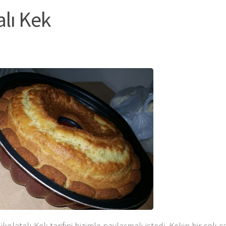
alı Kek
latalı Kek tarifini bizimle paylaşmak istedi. Kekin bir çok çe