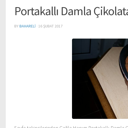
Portakallı Damla Çikolat
BY
BAHARELI
·
16 ŞUBAT 2017
Sayfa takipçilerinden Çağla Hanım Portakallı Damla Çiko