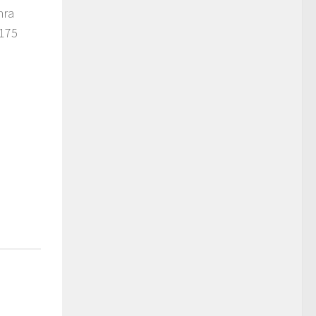
nra
 175