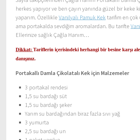
herkes yapıyor ve ben çayın yanında güzel bir keke k
yaparım. Özellikle
Vanilyalı Pamuk Kek
tarifim en çok
ama portakalda sevdiğim aromalardan. Bu tarifte
Van
Ellerinize sağlık Çağla Hanım…
Dikkat:
Tariflerin içerisindeki herhangi bir besine karşı al
danışınız.
Portakallı Damla Çikolatalı Kek için Malzemeler
3 portakal rendesi
1,5 su bardağı süt
1,5 su bardağı şeker
Yarım su bardağından biraz fazla sıvı yağ
3 yumurta
2,5 su bardağı un
1 paket vanilya