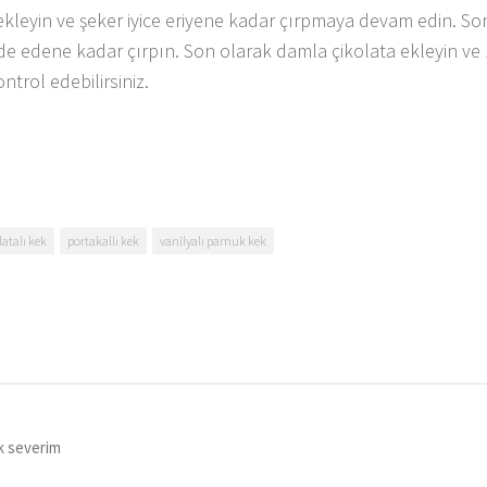
 ekleyin ve şeker iyice eriyene kadar çırpmaya devam edin. So
de edene kadar çırpın. Son olarak damla çikolata ekleyin ve
ntrol edebilirsiniz.
latalı kek
portakallı kek
vanilyalı pamuk kek
ok severim