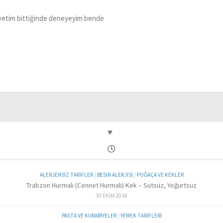
yetim bittiğinde deneyeyim bende
ALERJENSIZ TARIFLER
/
BESIN ALERJISI
/
POĞAÇA VE KEKLER
Trabzon Hurmalı (Cennet Hurmalı) Kek – Sütsüz, Yoğurtsuz
30 EKIM 2018
PASTA VE KURABIYELER
/
YEMEK TARIFLERI