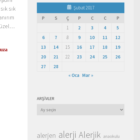
Şubat 2017
sık sık
anırım
P
S
Ç
P
C
C
P
 güzel…
1
2
3
4
5
6
7
8
9
10
11
12
13
14
15
16
17
18
19
nuza
20
21
22
23
24
25
26
27
28
« Oca
Mar »
ARŞIVLER
Arşivler
alerji
Alerjik
alerjen
anaokulu