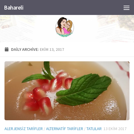
Bahareli
Skip to content
DAILY ARCHIVE:
EKIM 13, 2017
ALERJENSIZ TARIFLER
/
ALTERNATIF TARIFLER
/
TATLILAR
13 EKIM 2017