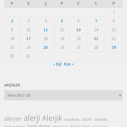
P
S
Ç
P
C
C
P
1
2
3
4
5
6
7
8
9
10
11
12
13
14
15
16
17
18
19
20
21
22
23
24
25
26
27
28
29
30
31
« Eyl
Kas »
ARŞIVLER
Arşivler
alerji
Alerjik
alerjen
astım
anaokulu
bahareli
besin alerjisi
doğum günü
beylikdüzü
gül damlası
bebek yemekleri