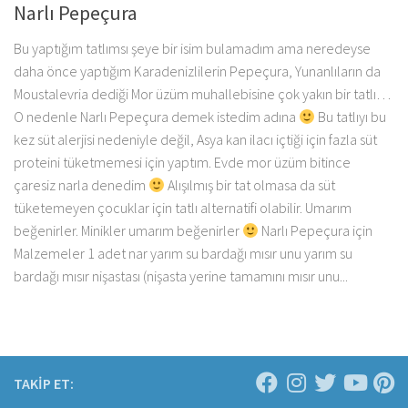
Narlı Pepeçura
Bu yaptığım tatlımsı şeye bir isim bulamadım ama neredeyse
daha önce yaptığım Karadenizlilerin Pepeçura, Yunanlıların da
Moustalevria dediği Mor üzüm muhallebisine çok yakın bir tatlı…
O nedenle Narlı Pepeçura demek istedim adına
Bu tatlıyı bu
kez süt alerjisi nedeniyle değil, Asya kan ilacı içtiği için fazla süt
proteini tüketmemesi için yaptım. Evde mor üzüm bitince
çaresiz narla denedim
Alışılmış bir tat olmasa da süt
tüketemeyen çocuklar için tatlı alternatifi olabilir. Umarım
beğenirler. Minikler umarım beğenirler
Narlı Pepeçura için
Malzemeler 1 adet nar yarım su bardağı mısır unu yarım su
bardağı mısır nişastası (nişasta yerine tamamını mısır unu...
TAKİP ET: