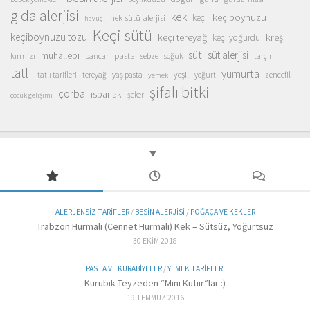
gıda alerjisi
kek
keçiboynuzu
inek sütü alerjisi
keçi
havuç
Keçi sütü
keçiboynuzu tozu
keçi tereyağ
kreş
keçi yoğurdu
süt
süt alerjisi
muhallebi
pasta
kırmızı
sebze
pancar
soğuk
tarçın
tatlı
yumurta
yeşil
yaş pasta
zencefil
tatlı tarifleri
tereyağ
yoğurt
yemek
şifalı bitki
çorba
ıspanak
şeker
çocuk gelişimi
ALERJENSIZ TARIFLER
/
BESIN ALERJISI
/
POĞAÇA VE KEKLER
Trabzon Hurmalı (Cennet Hurmalı) Kek – Sütsüz, Yoğurtsuz
30 EKIM 2018
PASTA VE KURABIYELER
/
YEMEK TARIFLERI
Kurubik Teyzeden “Mini Kutıır”lar :)
19 TEMMUZ 2016