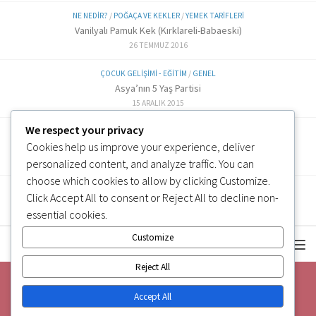
NE NEDIR?
/
POĞAÇA VE KEKLER
/
YEMEK TARIFLERI
Vanilyalı Pamuk Kek (Kırklareli-Babaeski)
26 TEMMUZ 2016
ÇOCUK GELIŞIMI - EĞITIM
/
GENEL
Asya’nın 5 Yaş Partisi
15 ARALIK 2015
We respect your privacy
ALTERNATIF TARIFLER
/
EK GIDA
Cookies help us improve your experience, deliver
Labne Peynir Yapımı (6 ve üzeri)
3 OCAK 2019
personalized content, and analyze traffic. You can
choose which cookies to allow by clicking
Customize
.
Click
Accept All
to consent or
Reject All
to decline non-
essential cookies.
Customize
Reject All
Accept All