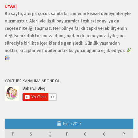
UYARI
Bu sayfa, alerjik çocuk sahibi bir annenin kişisel deneyimleriyle
oluşmuştur. Alerjiyle ilgili paylaşımlar teşhis/tedavi ya da
reçete niteliği taşımaz. Her bünye farklı tepki verebilir; emin
değilseniz doktorunuza danışmadan denemeyiniz. İyileşme
süreciyle birlikte içerikler de genişledi: Günlük yaşamdan
notlar, kitaplar ve hobiler artık bu yolculuğuma eşlik ediyor.
YOUTUBE KANALIMA ABONE OL
Ekim 2017
P
S
Ç
P
C
C
P