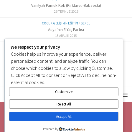
Vanilyalı Pamuk Kek (Kırklareli-Babaeski)
26 TEMMUZ 2016
ÇOCUK GELIŞIMI - EĞITIM
/
GENEL
Asya’nın 5 Yaş Partisi
15 ARALIK 2015
We respect your privacy
ALTERNATIF TARIFLER
/
EK GIDA
Cookies help us improve your experience, deliver
Labne Peynir Yapımı (6 ve üzeri)
3 OCAK 2019
personalized content, and analyze traffic. You can
choose which cookies to allow by clicking
Customize
.
Click
Accept All
to consent or
Reject All
to decline non-
essential cookies.
Customize
Reject All
Accept All
Powered by