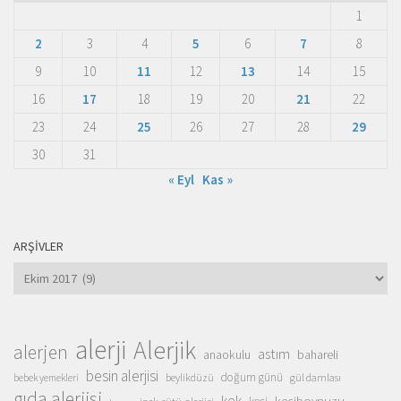
1
2
3
4
5
6
7
8
9
10
11
12
13
14
15
16
17
18
19
20
21
22
23
24
25
26
27
28
29
30
31
« Eyl
Kas »
ARŞIVLER
Arşivler
alerji
Alerjik
alerjen
astım
anaokulu
bahareli
besin alerjisi
doğum günü
beylikdüzü
gül damlası
bebek yemekleri
gıda alerjisi
kek
keçiboynuzu