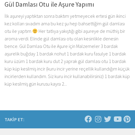
Gül Damlası Otu ile Aşure Yapımı
İlk aşureyi yaptıktan sonra baktım yetmeyecek ertesi gün ikinci
kez kolları sıvadım ama bu kez şu hep bahsettiğim gül damlası
otu ile yaptım
Her tatlıya yakıştığı gibi aşureye de müthiş bir
aroma verdi. Elinde gül damlası otu olan kesinlikle denesin
bence. Gül Damlası Otu ile Aşure için Malzemeler 3 bardak
aşurelik buğday 1 bardak nohut 1 bardak kuru fasulye 1 bardak
kuru üzüm 1 bardak kuru dut 2 yaprak gül damlası otu 1 bardak
küp küp kesilmiş incir (kuru incir yerine reçellik kullandığım küçük
incirlerden kullandım. Siz kuru incir kullanabilirsiniz) 1 bardak küp
küp kesilmiş gün kurusu kayısı 2...
TAKİP ET: