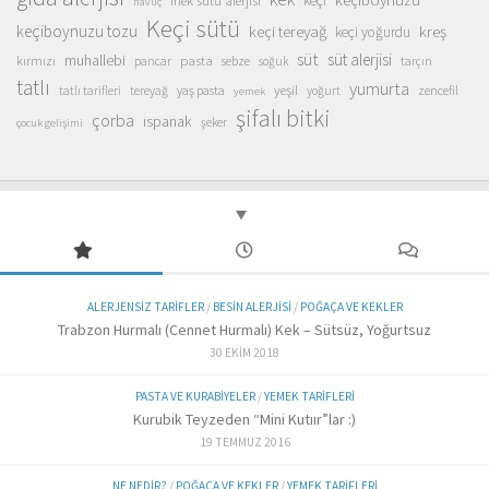
inek sütü alerjisi
keçi
havuç
Keçi sütü
keçiboynuzu tozu
keçi tereyağ
kreş
keçi yoğurdu
süt
süt alerjisi
muhallebi
pasta
kırmızı
sebze
pancar
soğuk
tarçın
tatlı
yumurta
yeşil
yaş pasta
zencefil
tatlı tarifleri
tereyağ
yoğurt
yemek
şifalı bitki
çorba
ıspanak
şeker
çocuk gelişimi
ALERJENSIZ TARIFLER
/
BESIN ALERJISI
/
POĞAÇA VE KEKLER
Trabzon Hurmalı (Cennet Hurmalı) Kek – Sütsüz, Yoğurtsuz
30 EKIM 2018
PASTA VE KURABIYELER
/
YEMEK TARIFLERI
Kurubik Teyzeden “Mini Kutıır”lar :)
19 TEMMUZ 2016
NE NEDIR?
/
POĞAÇA VE KEKLER
/
YEMEK TARIFLERI