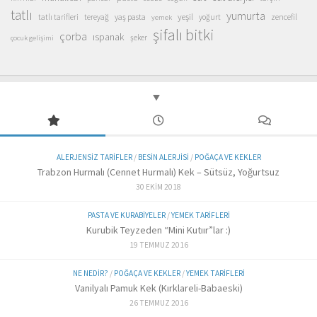
tatlı
yumurta
yeşil
yaş pasta
zencefil
tatlı tarifleri
tereyağ
yoğurt
yemek
şifalı bitki
çorba
ıspanak
şeker
çocuk gelişimi
ALERJENSIZ TARIFLER
/
BESIN ALERJISI
/
POĞAÇA VE KEKLER
Trabzon Hurmalı (Cennet Hurmalı) Kek – Sütsüz, Yoğurtsuz
30 EKIM 2018
PASTA VE KURABIYELER
/
YEMEK TARIFLERI
Kurubik Teyzeden “Mini Kutıır”lar :)
19 TEMMUZ 2016
NE NEDIR?
/
POĞAÇA VE KEKLER
/
YEMEK TARIFLERI
Vanilyalı Pamuk Kek (Kırklareli-Babaeski)
26 TEMMUZ 2016