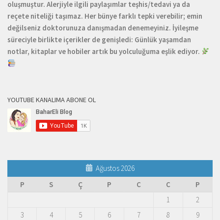
oluşmuştur. Alerjiyle ilgili paylaşımlar teşhis/tedavi ya da
reçete niteliği taşımaz. Her bünye farklı tepki verebilir; emin
değilseniz doktorunuza danışmadan denemeyiniz. İyileşme
süreciyle birlikte içerikler de genişledi: Günlük yaşamdan
notlar, kitaplar ve hobiler artık bu yolculuğuma eşlik ediyor.
YOUTUBE KANALIMA ABONE OL
Ağustos 2026
P
S
Ç
P
C
C
P
1
2
3
4
5
6
7
8
9