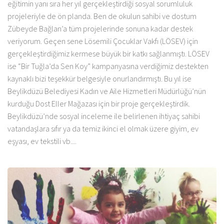
eğitimin yanı sıra her yıl gerçekleştirdiği sosyal sorumluluk
projeleriyle de ön planda. Ben de okulun sahibi ve dostum
Zübeyde Bağlan’a tüm projelerinde sonuna kadar destek
veriyorum. Geçen sene Lösemili Çocuklar Vakfı (LÖSEV) için
gerçekleştirdiğimiz kermese büyük bir katkı sağlanmıştı. LÖSEV
ise “Bir Tuğla’da Sen Koy” kampanyasına verdiğimiz destekten
kaynaklı bizi teşekkür belgesiyle onurlandırmıştı. Bu yıl ise
Beylikdüzü Belediyesi Kadın ve Aile Hizmetleri Müdürlüğü’nün
kurduğu Dost Eller Mağazası için bir proje gerçekleştirdik.
Beylikdüzü’nde sosyal inceleme ile belirlenen ihtiyaç sahibi
vatandaşlara sıfır ya da temiz ikinci el olmak üzere giyim, ev
eşyası, ev tekstili vb....