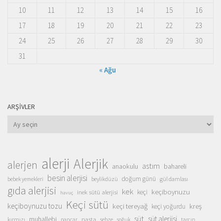
10
11
12
13
14
15
16
17
18
19
20
21
22
23
24
25
26
27
28
29
30
31
« Ağu
ARŞIVLER
Arşivler
alerji
Alerjik
alerjen
astım
anaokulu
bahareli
besin alerjisi
doğum günü
beylikdüzü
gül damlası
bebek yemekleri
gıda alerjisi
kek
keçiboynuzu
inek sütü alerjisi
keçi
havuç
Keçi sütü
keçiboynuzu tozu
keçi tereyağ
kreş
keçi yoğurdu
süt
süt alerjisi
muhallebi
pasta
kırmızı
sebze
pancar
soğuk
tarçın