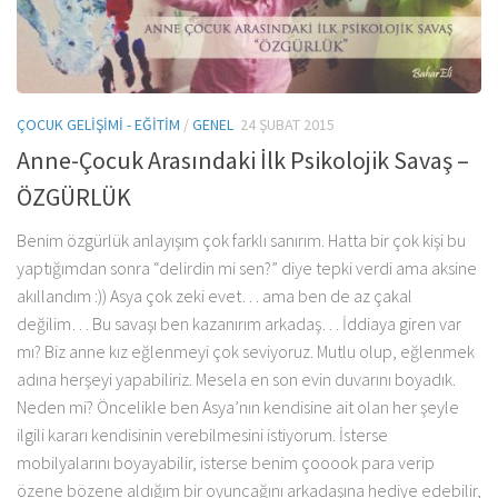
ÇOCUK GELIŞIMI - EĞITIM
/
GENEL
24 ŞUBAT 2015
Anne-Çocuk Arasındaki İlk Psikolojik Savaş –
ÖZGÜRLÜK
Benim özgürlük anlayışım çok farklı sanırım. Hatta bir çok kişi bu
yaptığımdan sonra “delirdin mi sen?” diye tepki verdi ama aksine
akıllandım :)) Asya çok zeki evet… ama ben de az çakal
değilim… Bu savaşı ben kazanırım arkadaş… İddiaya giren var
mı? Biz anne kız eğlenmeyi çok seviyoruz. Mutlu olup, eğlenmek
adına herşeyi yapabiliriz. Mesela en son evin duvarını boyadık.
Neden mi? Öncelikle ben Asya’nın kendisine ait olan her şeyle
ilgili kararı kendisinin verebilmesini istiyorum. İsterse
mobilyalarını boyayabilir, isterse benim çooook para verip
özene bözene aldığım bir oyuncağını arkadaşına hediye edebilir,