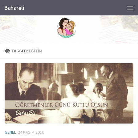
Bahareli
Skip to content
TAGGED:
EĞITIM
GENEL
24 KASIM 2016