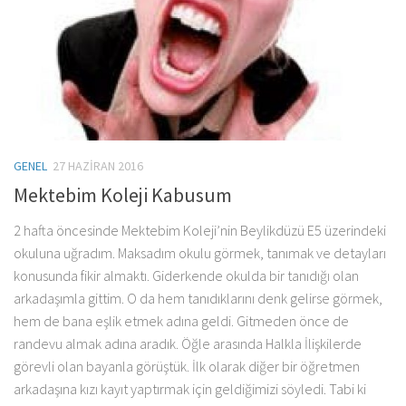
GENEL
27 HAZIRAN 2016
Mektebim Koleji Kabusum
2 hafta öncesinde Mektebim Koleji’nin Beylikdüzü E5 üzerindeki
okuluna uğradım. Maksadım okulu görmek, tanımak ve detayları
konusunda fikir almaktı. Giderkende okulda bir tanıdığı olan
arkadaşımla gittim. O da hem tanıdıklarını denk gelirse görmek,
hem de bana eşlik etmek adına geldi. Gitmeden önce de
randevu almak adına aradık. Öğle arasında Halkla İlişkilerde
görevli olan bayanla görüştük. İlk olarak diğer bir öğretmen
arkadaşına kızı kayıt yaptırmak için geldiğimizi söyledi. Tabi ki