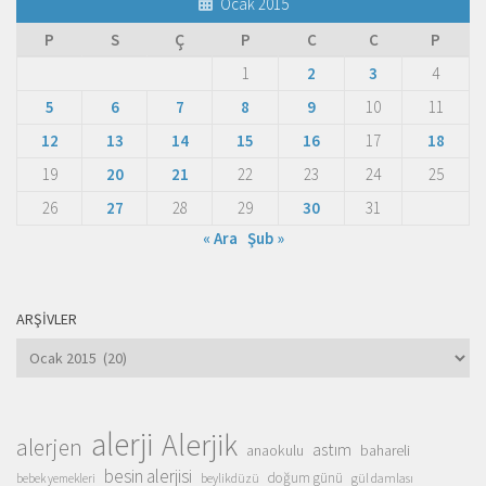
Ocak 2015
P
S
Ç
P
C
C
P
1
2
3
4
5
6
7
8
9
10
11
12
13
14
15
16
17
18
19
20
21
22
23
24
25
26
27
28
29
30
31
« Ara
Şub »
ARŞIVLER
Arşivler
alerji
Alerjik
alerjen
astım
anaokulu
bahareli
besin alerjisi
doğum günü
beylikdüzü
gül damlası
bebek yemekleri