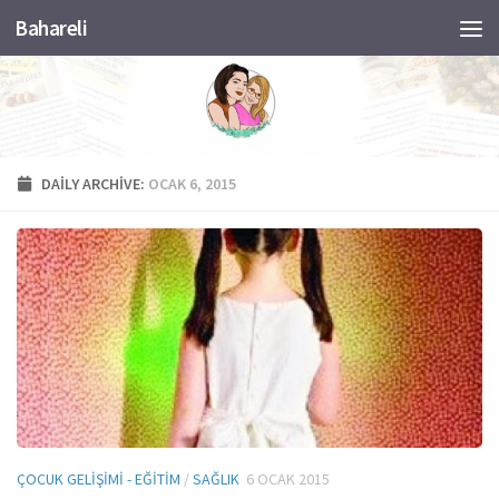
Bahareli
Skip to content
DAILY ARCHIVE:
OCAK 6, 2015
ÇOCUK GELIŞIMI - EĞITIM
/
SAĞLIK
6 OCAK 2015