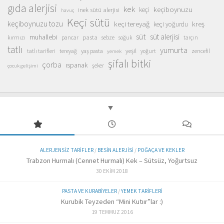
gıda alerjisi
kek
keçiboynuzu
inek sütü alerjisi
keçi
havuç
Keçi sütü
keçiboynuzu tozu
keçi tereyağ
kreş
keçi yoğurdu
süt
süt alerjisi
muhallebi
pasta
kırmızı
sebze
pancar
soğuk
tarçın
tatlı
yumurta
yeşil
yaş pasta
zencefil
tatlı tarifleri
tereyağ
yoğurt
yemek
şifalı bitki
çorba
ıspanak
şeker
çocuk gelişimi
ALERJENSIZ TARIFLER
/
BESIN ALERJISI
/
POĞAÇA VE KEKLER
Trabzon Hurmalı (Cennet Hurmalı) Kek – Sütsüz, Yoğurtsuz
30 EKIM 2018
PASTA VE KURABIYELER
/
YEMEK TARIFLERI
Kurubik Teyzeden “Mini Kutıır”lar :)
19 TEMMUZ 2016