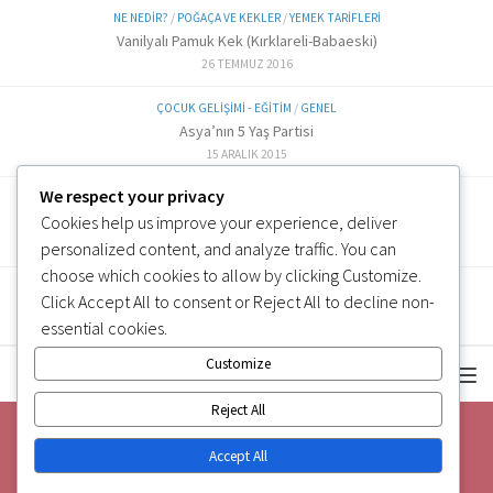
NE NEDIR?
/
POĞAÇA VE KEKLER
/
YEMEK TARIFLERI
Vanilyalı Pamuk Kek (Kırklareli-Babaeski)
26 TEMMUZ 2016
ÇOCUK GELIŞIMI - EĞITIM
/
GENEL
Asya’nın 5 Yaş Partisi
15 ARALIK 2015
We respect your privacy
ALTERNATIF TARIFLER
/
EK GIDA
Cookies help us improve your experience, deliver
Labne Peynir Yapımı (6 ve üzeri)
3 OCAK 2019
personalized content, and analyze traffic. You can
choose which cookies to allow by clicking
Customize
.
Click
Accept All
to consent or
Reject All
to decline non-
essential cookies.
Customize
Reject All
Accept All