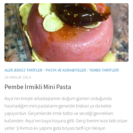
ALERJENSIZ TARIFLER
/
PASTA VE KURABIYELER
/
YEMEK TARIFLERI
26 ARALIK 2014
Pembe İrmikli Mini Pasta
Asya’nın kreşte arkadaşlarının doğum günleri olduğunda
hazırladığım mini pastalarını genelde bisküvi ya da kekle
yapıyordun. Geçenlerde irmik tatlısı ve sevdiği gevrekleri
kullandım. Asya’nın baya hoşuna gitti. Gerçi benim kıza tatlı olsun
yeter :)) Kırmızı ev yapımı gıda boyası tarifi için tıklayın