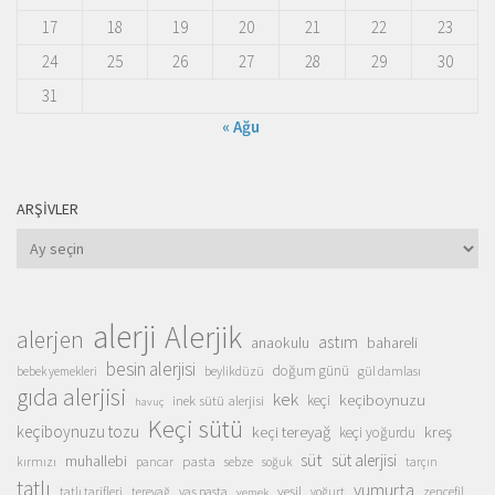
17
18
19
20
21
22
23
24
25
26
27
28
29
30
31
« Ağu
ARŞIVLER
Arşivler
alerji
Alerjik
alerjen
astım
anaokulu
bahareli
besin alerjisi
doğum günü
beylikdüzü
gül damlası
bebek yemekleri
gıda alerjisi
kek
keçiboynuzu
inek sütü alerjisi
keçi
havuç
Keçi sütü
keçiboynuzu tozu
keçi tereyağ
kreş
keçi yoğurdu
süt
süt alerjisi
muhallebi
pasta
kırmızı
sebze
pancar
soğuk
tarçın
tatlı
yumurta
yeşil
yaş pasta
zencefil
tatlı tarifleri
tereyağ
yoğurt
yemek