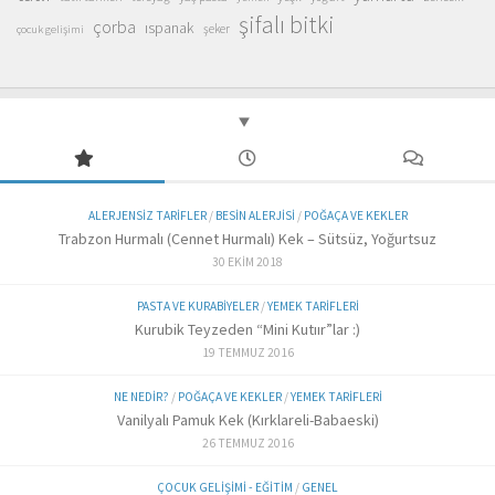
şifalı bitki
çorba
ıspanak
şeker
çocuk gelişimi
ALERJENSIZ TARIFLER
/
BESIN ALERJISI
/
POĞAÇA VE KEKLER
Trabzon Hurmalı (Cennet Hurmalı) Kek – Sütsüz, Yoğurtsuz
30 EKIM 2018
PASTA VE KURABIYELER
/
YEMEK TARIFLERI
Kurubik Teyzeden “Mini Kutıır”lar :)
19 TEMMUZ 2016
NE NEDIR?
/
POĞAÇA VE KEKLER
/
YEMEK TARIFLERI
Vanilyalı Pamuk Kek (Kırklareli-Babaeski)
26 TEMMUZ 2016
ÇOCUK GELIŞIMI - EĞITIM
/
GENEL