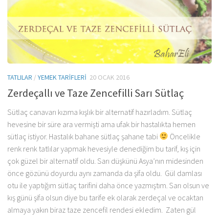
TATLILAR
/
YEMEK TARIFLERI
20 OCAK 2016
Zerdeçallı ve Taze Zencefilli Sarı Sütlaç
Sütlaç canavarı kızıma kışlık bir alternatif hazırladım. Sütlaç
hevesine bir süre ara vermişti ama ufak bir hastalıkta hemen
sütlaç istiyor. Hastalık bahane sütlaç şahane tabi
Öncelikle
renk renk tatlılar yapmak hevesiyle denediğim bu tarif, kış için
çok güzel bir alternatif oldu. Sarı düşkünü Asya’nın midesinden
önce gözünü doyurdu aynı zamanda da şifa oldu. Gül damlası
otu ile yaptığım sütlaç tarifini daha önce yazmıştım. Sarı olsun ve
kış günü şifa olsun diye bu tarife ek olarak zerdeçal ve ocaktan
almaya yakın biraz taze zencefil rendesi ekledim. Zaten gül