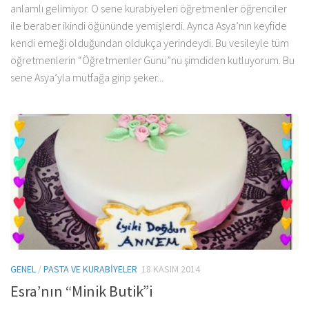
anlamlı gelimiyor. O sene kurabiyeleri öğretmenler öğrenciler
ile beraber ikindi öğününde yemişlerdi. Ayrıca Asya’nın keyfide
kendi emeği olduğundan oldukça yerindeydi. Bu vesileyle tüm
öğretmenlerin “Öğretmenler Günü”nü şimdiden kutluyorum. Bu
sene Asya’yla mutfağa girip şeker...
GENEL
/
PASTA VE KURABIYELER
18 KASIM 2014
Esra’nın “Minik Butik”i