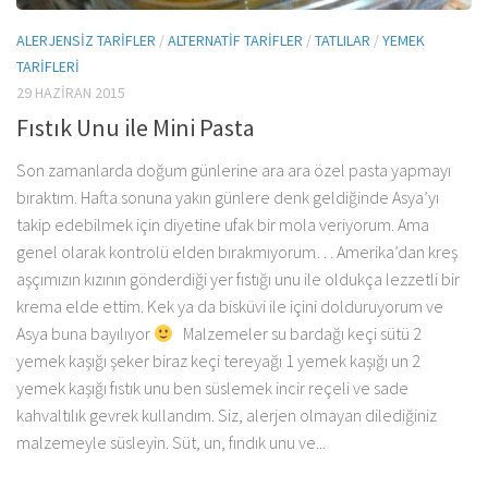
ALERJENSIZ TARIFLER
/
ALTERNATIF TARIFLER
/
TATLILAR
/
YEMEK
TARIFLERI
29 HAZIRAN 2015
Fıstık Unu ile Mini Pasta
Son zamanlarda doğum günlerine ara ara özel pasta yapmayı
bıraktım. Hafta sonuna yakın günlere denk geldiğinde Asya’yı
takip edebilmek için diyetine ufak bir mola veriyorum. Ama
genel olarak kontrolü elden bırakmıyorum… Amerika’dan kreş
aşçımızın kızının gönderdiği yer fıstığı unu ile oldukça lezzetli bir
krema elde ettim. Kek ya da bisküvi ile içini dolduruyorum ve
Asya buna bayılıyor
Malzemeler su bardağı keçi sütü 2
yemek kaşığı şeker biraz keçi tereyağı 1 yemek kaşığı un 2
yemek kaşığı fıstık unu ben süslemek incir reçeli ve sade
kahvaltılık gevrek kullandım. Siz, alerjen olmayan dilediğiniz
malzemeyle süsleyin. Süt, un, fındık unu ve...