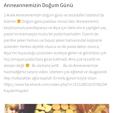
Anneannemizin Doğum Günü
2 Aralık Anneannemizin doğum günü ve tesadüfen İstanbul’da
bizimle
Doğum günü pastasız olmaz tabi. Anneannemiz
keçiboynuzlu pandispanya ve Asya için daha önce yaptığım yaş
pasta‘nın kremasıyla muzlu bir pasta hazırladım. Üzerini de
pembe şeker hamuru ve beyaz şeker hamurundan kalplerle
süsledim. Herkes diyette olunca ve de pasta dekor olunca,
Asya’nın huysuzluğu yüzünden aceleye gelen ve görüntüsü çok
hoş olmayan pasta fazla göze batmadı. Ama çok lezzetli ve
alerjen değil
Bu da bana yetti… Bu da Anneannemize
hazırladığımız sürpriz video. İzlerken çok eğlendi ve duygulandı.
Hep mutluluktan ağla inşallah. En kötü günün böyle olsun…
https://www.facebook.com/video.php?v=10152851610768194
Kaydet Kaydet