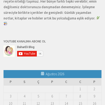
reçete niteliği taşımaz. Her bünye farklı tepki verebilir; emin
değilseniz doktorunuza danışmadan denemeyiniz. İyileşme
süreciyle birlikte içerikler de genişledi: Günlük yaşamdan
notlar, kitaplar ve hobiler artık bu yolculuğuma eşlik ediyor.
YOUTUBE KANALIMA ABONE OL
Ağustos 2026
P
S
Ç
P
C
C
P
1
2
3
4
5
6
7
8
9
10
11
12
13
14
15
16