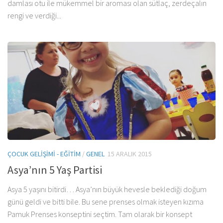
damlası otu ile mükemmel bir aroması olan sütlaç, zerdeçalın
rengi ve verdiği...
ÇOCUK GELIŞIMI - EĞITIM
/
GENEL
15 ARALIK 2015
Asya’nın 5 Yaş Partisi
Asya 5 yaşını bitirdi… Asya’nın büyük hevesle beklediği doğum
günü geldi ve bitti bile. Bu sene prenses olmak isteyen kızıma
Pamuk Prenses konseptini seçtim. Tam olarak bir konsept