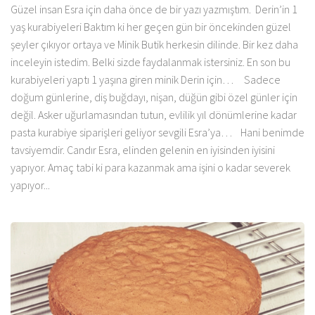
Güzel insan Esra için daha önce de bir yazı yazmıştım. Derin’in 1
yaş kurabiyeleri Baktım ki her geçen gün bir öncekinden güzel
şeyler çıkıyor ortaya ve Minik Butik herkesin dilinde. Bir kez daha
inceleyin istedim. Belki sizde faydalanmak istersiniz. En son bu
kurabiyeleri yaptı 1 yaşına giren minik Derin için… Sadece
doğum günlerine, diş buğdayı, nişan, düğün gibi özel günler için
değil. Asker uğurlamasından tutun, evlilik yıl dönümlerine kadar
pasta kurabiye siparişleri geliyor sevgili Esra’ya… Hani benimde
tavsiyemdir. Candır Esra, elinden gelenin en iyisinden iyisini
yapıyor. Amaç tabi ki para kazanmak ama işini o kadar severek
yapıyor...