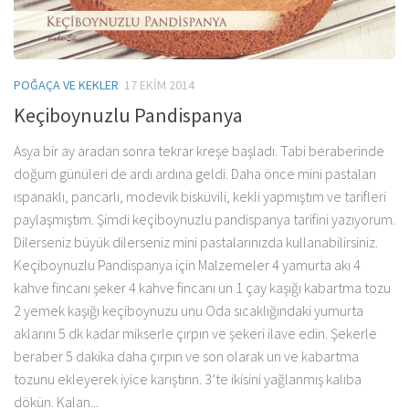
POĞAÇA VE KEKLER
17 EKIM 2014
Keçiboynuzlu Pandispanya
Asya bir ay aradan sonra tekrar kreşe başladı. Tabi beraberinde
doğum günüleri de ardı ardına geldi. Daha önce mini pastaları
ıspanaklı, pancarlı, modevik bisküvili, kekli yapmıştım ve tarifleri
paylaşmıştım. Şimdi keçiboynuzlu pandispanya tarifini yazıyorum.
Dilerseniz büyük dilerseniz mini pastalarınızda kullanabilirsiniz.
Keçiboynuzlu Pandispanya için Malzemeler 4 yamurta akı 4
kahve fincanı şeker 4 kahve fincanı un 1 çay kaşığı kabartma tozu
2 yemek kaşığı keçiboynuzu unu Oda sıcaklığındaki yumurta
aklarını 5 dk kadar mikserle çırpın ve şekeri ilave edin. Şekerle
beraber 5 dakika daha çırpın ve son olarak un ve kabartma
tozunu ekleyerek iyice karıştırın. 3’te ikisini yağlanmış kalıba
dökün. Kalan...