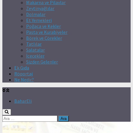
Makarna ve Pilavlar
Zeytinyağlılar
Dolmalar
Et Yemekleri
Poğaça ve Kekler
Pasta ve Kurabiyeler
Börek ve Çörekler
Tatlılar
Salatalar
İçecekler
Sizden Gelenler
Ek Gıda
Röportaj
Ne Nedir?
BaharEli
Arama: