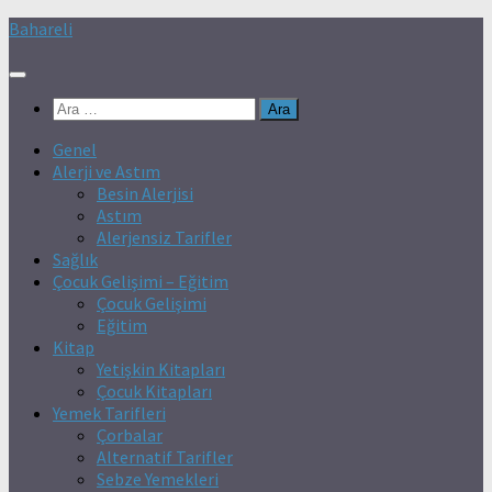
Skip
Bahareli
to
content
Arama:
Genel
Alerji ve Astım
Besin Alerjisi
Astım
Alerjensiz Tarifler
Sağlık
Çocuk Gelişimi – Eğitim
Çocuk Gelişimi
Eğitim
Kitap
Yetişkin Kitapları
Çocuk Kitapları
Yemek Tarifleri
Çorbalar
Alternatif Tarifler
Sebze Yemekleri