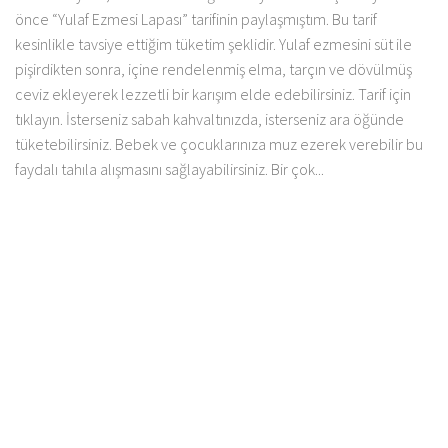
önce “Yulaf Ezmesi Lapası” tarifinin paylaşmıştım. Bu tarif
kesinlikle tavsiye ettiğim tüketim şeklidir. Yulaf ezmesini süt ile
pişirdikten sonra, içine rendelenmiş elma, tarçın ve dövülmüş
ceviz ekleyerek lezzetli bir karışım elde edebilirsiniz. Tarif için
tıklayın. İsterseniz sabah kahvaltınızda, isterseniz ara öğünde
tüketebilirsiniz. Bebek ve çocuklarınıza muz ezerek verebilir bu
faydalı tahıla alışmasını sağlayabilirsiniz. Bir çok...