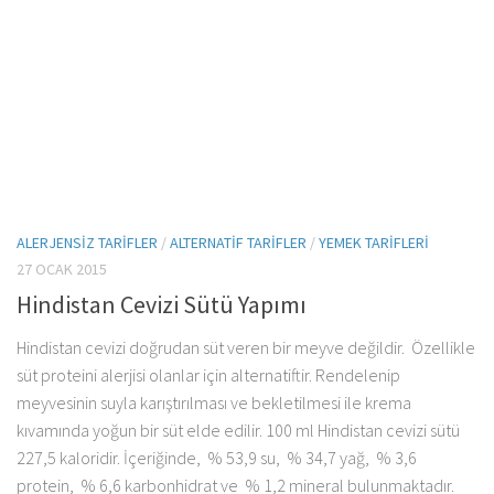
ALERJENSIZ TARIFLER
/
ALTERNATIF TARIFLER
/
YEMEK TARIFLERI
27 OCAK 2015
Hindistan Cevizi Sütü Yapımı
Hindistan cevizi doğrudan süt veren bir meyve değildir. Özellikle
süt proteini alerjisi olanlar için alternatiftir. Rendelenip
meyvesinin suyla karıştırılması ve bekletilmesi ile krema
kıvamında yoğun bir süt elde edilir. 100 ml Hindistan cevizi sütü
227,5 kaloridir. İçeriğinde, % 53,9 su, % 34,7 yağ, % 3,6
protein, % 6,6 karbonhidrat ve % 1,2 mineral bulunmaktadır.