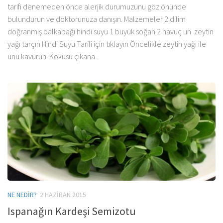
tarifi denemeden önce alerjik durumuzunu göz önünde
bulundurun ve doktorunuza danışın. Malzemeler 2 dilim
doğranmış balkabağı hindi suyu 1 büyük soğan 2 havuç un zeytin
yağı tarçın Hindi Suyu Tarifi için tıklayın Öncelikle zeytin yağı ile
unu kavurun. Kokusu çıkana...
NE NEDIR?
2 HAZIRAN 2015
Ispanağın Kardeşi Semizotu