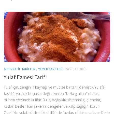
ALTERNATIF TARIFLER
/
YEMEK TARIFLERI
24 NISAN 2015
Yulaf Ezmesi Tarifi
Yulaf için, zengin lif kaynağı ve mucize bir tahıl demiştik. Yulafa
taşıdığı yüksek besinsel değeri veren “beta glukan” olarak
bilinen çözünebilir liftir. Bu lif, bağışıklık sistemini güçlendirir,
kasları besler, kan şekerini dengeler ve kalp sağlığını korur.
Özellikle yulaf, süt ile tüketildiğinde faydası oldukça artıyor. Daha