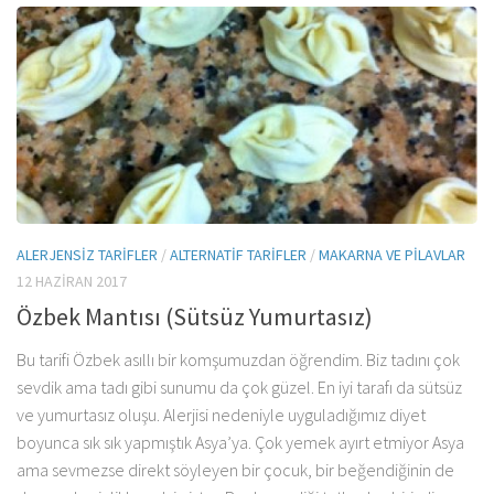
ALERJENSIZ TARIFLER
/
ALTERNATIF TARIFLER
/
MAKARNA VE PILAVLAR
12 HAZIRAN 2017
Özbek Mantısı (Sütsüz Yumurtasız)
Bu tarifi Özbek asıllı bir komşumuzdan öğrendim. Biz tadını çok
sevdik ama tadı gibi sunumu da çok güzel. En iyi tarafı da sütsüz
ve yumurtasız oluşu. Alerjisi nedeniyle uyguladığımız diyet
boyunca sık sık yapmıştık Asya’ya. Çok yemek ayırt etmiyor Asya
ama sevmezse direkt söyleyen bir çocuk, bir beğendiğinin de