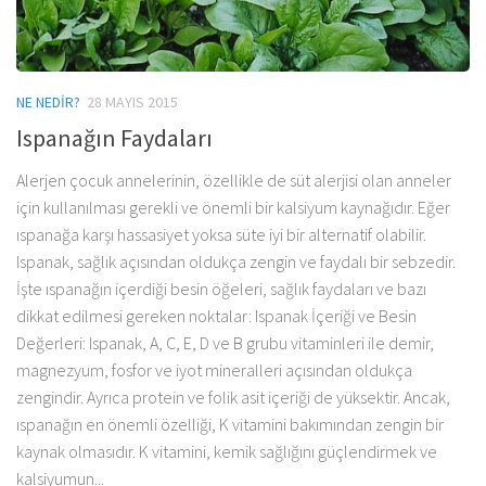
NE NEDIR?
28 MAYIS 2015
Ispanağın Faydaları
Alerjen çocuk annelerinin, özellikle de süt alerjisi olan anneler
için kullanılması gerekli ve önemli bir kalsiyum kaynağıdır. Eğer
ıspanağa karşı hassasiyet yoksa süte iyi bir alternatif olabilir.
Ispanak, sağlık açısından oldukça zengin ve faydalı bir sebzedir.
İşte ıspanağın içerdiği besin öğeleri, sağlık faydaları ve bazı
dikkat edilmesi gereken noktalar: Ispanak İçeriği ve Besin
Değerleri: Ispanak, A, C, E, D ve B grubu vitaminleri ile demir,
magnezyum, fosfor ve iyot mineralleri açısından oldukça
zengindir. Ayrıca protein ve folik asit içeriği de yüksektir. Ancak,
ıspanağın en önemli özelliği, K vitamini bakımından zengin bir
kaynak olmasıdır. K vitamini, kemik sağlığını güçlendirmek ve
kalsiyumun...