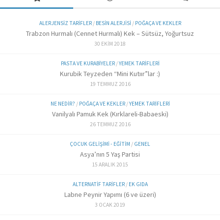
ALERJENSIZ TARIFLER
/
BESIN ALERJISI
/
POĞAÇA VE KEKLER
Trabzon Hurmalı (Cennet Hurmalı) Kek – Sütsüz, Yoğurtsuz
30 EKIM 2018
PASTA VE KURABIYELER
/
YEMEK TARIFLERI
Kurubik Teyzeden “Mini Kutıır”lar :)
19 TEMMUZ 2016
NE NEDIR?
/
POĞAÇA VE KEKLER
/
YEMEK TARIFLERI
Vanilyalı Pamuk Kek (Kırklareli-Babaeski)
26 TEMMUZ 2016
ÇOCUK GELIŞIMI - EĞITIM
/
GENEL
Asya’nın 5 Yaş Partisi
15 ARALIK 2015
ALTERNATIF TARIFLER
/
EK GIDA
Labne Peynir Yapımı (6 ve üzeri)
3 OCAK 2019