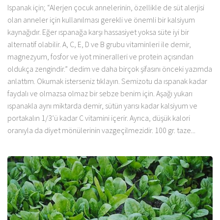
Ispanak için; “Alerjen çocuk annelerinin, özellikle de süt alerjisi
olan anneler için kullanılması gerekli ve önemli bir kalsiyum
kaynağıdır. Eğer ıspanağa karşı hassasiyet yoksa süte iyi bir
alternatif olabilir. A, C, E, D ve B grubu vitaminleri ile demir,
magnezyum, fosfor ve iyot mineralleri ve protein açısından
oldukça zengindir.” dedim ve daha birçok şifasını önceki yazımda
anlattım. Okumak isterseniz tıklayın. Semizotu da ıspanak kadar
faydalı ve olmazsa olmaz bir sebze benim için. Aşağı yukarı
ıspanakla aynı miktarda demir, sütün yarısı kadar kalsiyum ve
portakalın 1/3’ü kadar C vitamini içerir. Ayrıca, düşük kalori
oranıyla da diyet mönülerinin vazgeçilmezidir. 100 gr. taze...