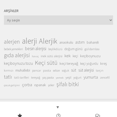
ARŞIVLER
Arşivler
alerji
Alerjik
alerjen
astım
anaokulu
bahareli
besin alerjisi
doğum günü
beylikdüzü
gül damlası
bebek yemekleri
gıda alerjisi
kek
keçiboynuzu
inek sütü alerjisi
keçi
havuç
Keçi sütü
keçiboynuzu tozu
keçi tereyağ
kreş
keçi yoğurdu
süt
süt alerjisi
muhallebi
pasta
kırmızı
sebze
pancar
soğuk
tarçın
tatlı
yumurta
yeşil
yaş pasta
zencefil
tatlı tarifleri
tereyağ
yoğurt
yemek
şifalı bitki
çorba
ıspanak
şeker
çocuk gelişimi