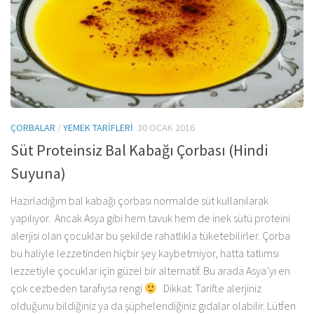
ÇORBALAR
/
YEMEK TARIFLERI
30 OCAK 2016
Süt Proteinsiz Bal Kabağı Çorbası (Hindi
Suyuna)
Hazırladığım bal kabağı çorbası normalde süt kullanılarak
yapılıyor. Ancak Asya gibi hem tavuk hem de inek sütü proteini
alerjisi olan çocuklar bu şekilde rahatlıkla tüketebilirler. Çorba
bu haliyle lezzetinden hiçbir şey kaybetmiyor, hatta tatlımsı
lezzetiyle çocuklar için güzel bir alternatif. Bu arada Asya’yı en
çok cezbeden tarafıysa rengi
Dikkat: Tarifte alerjiniz
olduğunu bildiğiniz ya da şüphelendiğiniz gıdalar olabilir. Lütfen