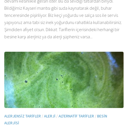
devamı kesinlikle gelsin ister. Bu da sevdiği tatlardan biriydi.
Bildiğimiz Kayseri mantısı gibi suda kaynatarak değil, buhar
tenceresinde pişiriliyor. Biz keçi yoğurdu ve salça sos ile servis
yapıyoruz ama tabi siz inek yoğurdunu rahatlıkla kullanabilirsiniz.
Şimdiden afiyet olsun. Dikkat: Tariflerin içerisindeki herhangi bir
besine karşı alerjiniz ya da alerji şüpheniz varsa...
ALERJENSIZ TARIFLER
/
ALERJI
/
ALTERNATIF TARIFLER
/
BESIN
ALERJISI