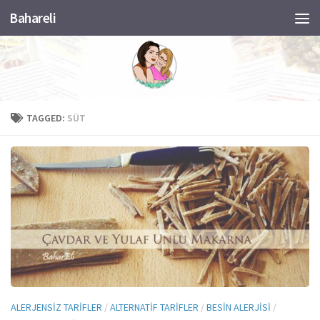
Bahareli
Skip to content
TAGGED:
SÜT
ALERJENSIZ TARIFLER
/
ALTERNATIF TARIFLER
/
BESIN ALERJISI
/