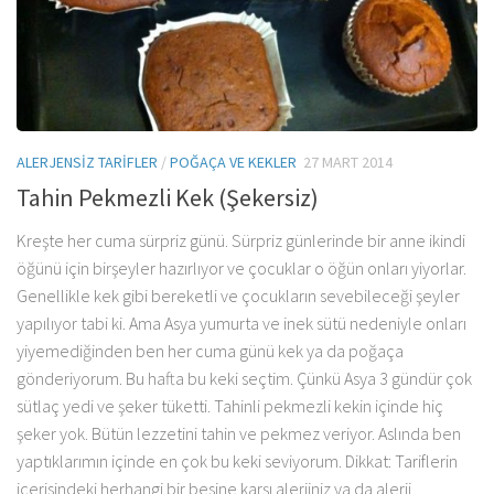
ALERJENSIZ TARIFLER
/
POĞAÇA VE KEKLER
27 MART 2014
Tahin Pekmezli Kek (Şekersiz)
Kreşte her cuma sürpriz günü. Sürpriz günlerinde bir anne ikindi
öğünü için birşeyler hazırlıyor ve çocuklar o öğün onları yiyorlar.
Genellikle kek gibi bereketli ve çocukların sevebileceği şeyler
yapılıyor tabi ki. Ama Asya yumurta ve inek sütü nedeniyle onları
yiyemediğinden ben her cuma günü kek ya da poğaça
gönderiyorum. Bu hafta bu keki seçtim. Çünkü Asya 3 gündür çok
sütlaç yedi ve şeker tüketti. Tahinli pekmezli kekin içinde hiç
şeker yok. Bütün lezzetini tahin ve pekmez veriyor. Aslında ben
yaptıklarımın içinde en çok bu keki seviyorum. Dikkat: Tariflerin
içerisindeki herhangi bir besine karşı alerjiniz ya da alerji