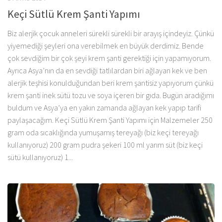
Keçi Sütlü Krem Şanti Yapımı
Biz alerjik çocuk anneleri sürekli sürekli bir arayış içindeyiz. Çünkü
yiyemediği şeyleri ona verebilmek en büyük derdimiz. Bende
çok sevdiğim bir çok şeyi krem şanti gerektiği için yapamıyorum.
Ayrıca Asya’nın da en sevdiği tatlılardan biri ağlayan kek ve ben
alerjik teşhisi konulduğundan beri krem şantisiz yapıyorum çünkü
krem şanti inek sütü tozu ve soya içeren bir gıda. Bugün aradığımı
buldum ve Asya’ya en yakın zamanda ağlayan kek yapıp tarifi
paylaşacağım. Keçi Sütlü Krem Şanti Yapımı için Malzemeler 250
gram oda sıcaklığında yumuşamış tereyağı (biz keçi tereyağı
kullanıyoruz) 200 gram pudra şekeri 100 ml yarım süt (biz keçi
sütü kullanıyoruz) 1...