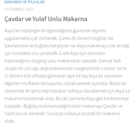
MAKARNA VE PILAVLAR
10 TEMMUZ 2017
Çavdar ve Yulaf Unlu Makarna
Asya’nın hastalığını ilk öğrendiğimiz günlerde diyetini
uygulamakta çok zorlandık. Çünkü ilk dönem buğday da
tüketemedi ve buğday herşeyde var. Asya makarnayı çok sevdiği
için öncelikle onu yeniledik. Evde Asya için önceden
hazırladığımız buğday unlu makarnaları sakladık. Damak tadı
oluşan bir çocuğu alışkanlıklarından vazgeçirmek o kadar zor ki.
O dönem bizi sofrada görmesin diye bir kişi Asya ile oynarken
diğerleri mutfakta dönüşümlü olarak yemek yiyorduk. Böyle bir
dönemde ilk işimiz hep beraber sofraya oturabilmek için Asya’ya
makarna hazırlamak oldu. Biz de zamanla Asya gibi beslenmeye
başladık. Buğday kullanamadığımızdan makarnayı Çavdar ve
Yulaf unu ile denedik. Sonuçta oldukça lezzetli bir makarna
elde...