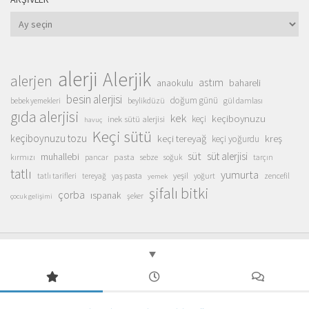
Arşivler
alerji
Alerjik
alerjen
astım
anaokulu
bahareli
besin alerjisi
doğum günü
beylikdüzü
gül damlası
bebek yemekleri
gıda alerjisi
kek
keçiboynuzu
inek sütü alerjisi
keçi
havuç
Keçi sütü
keçiboynuzu tozu
keçi tereyağ
kreş
keçi yoğurdu
süt
süt alerjisi
muhallebi
pasta
kırmızı
sebze
pancar
soğuk
tarçın
tatlı
yumurta
yeşil
yaş pasta
zencefil
tatlı tarifleri
tereyağ
yoğurt
yemek
şifalı bitki
çorba
ıspanak
şeker
çocuk gelişimi