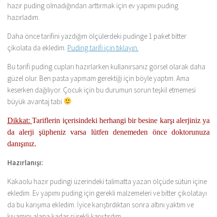
hazır puding olmadığından arttırmak için ev yapımı puding
hazırladım.
Daha önce tarifini yazdığım ölçülerdeki pudinge 1 paket bitter
çikolata da ekledim.
Puding tarifi için tıklayın.
Bu tarifi puding cupları hazırlarken kullanırsanız görsel olarak daha
güzel olur. Ben pasta yapmam gerektiği için böyle yaptım. Ama
keserken dağılıyor. Çocuk için bu durumun sorun teşkil etmemesi
büyük avantaj tabi
Dikkat:
Tariflerin içerisindeki herhangi bir besine karşı alerjiniz ya
da alerji şüpheniz varsa lütfen
denemeden önce doktorunuza
danışınız.
Hazırlanışı:
Kakaolu hazır pudingi üzerindeki talimatta yazan ölçüde sütün içine
ekledim. Ev yapımı puding için gerekli malzemeleri ve bitter çikolatayı
da bu karışıma ekledim. İyice karıştırdıktan sonra altını yaktım ve
kıvamını alana kadar sürekli karıştırdım.