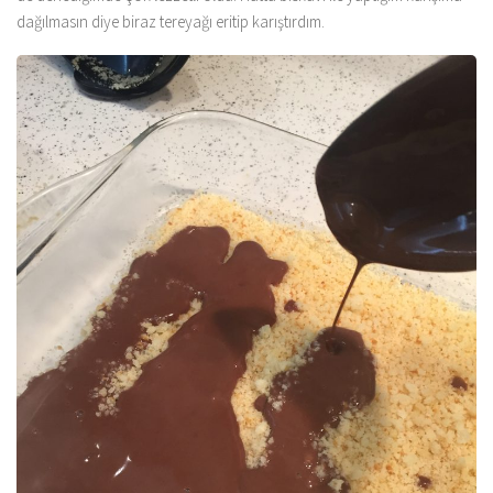
dağılmasın diye biraz tereyağı eritip karıştırdım.