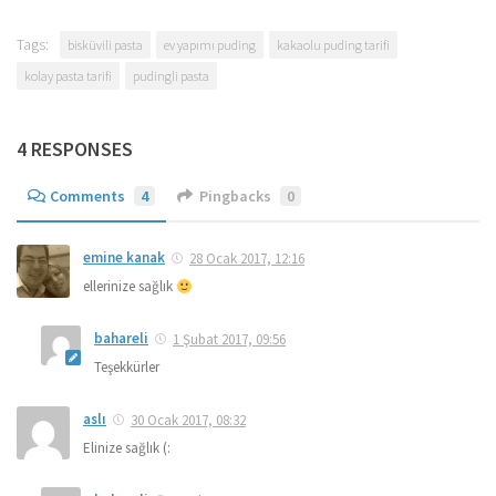
Tags:
bisküvili pasta
ev yapımı puding
kakaolu puding tarifi
kolay pasta tarifi
pudingli pasta
4 RESPONSES
Comments
4
Pingbacks
0
emine kanak
28 Ocak 2017, 12:16
ellerinize sağlık
bahareli
1 Şubat 2017, 09:56
Teşekkürler
aslı
30 Ocak 2017, 08:32
Elinize sağlık (: