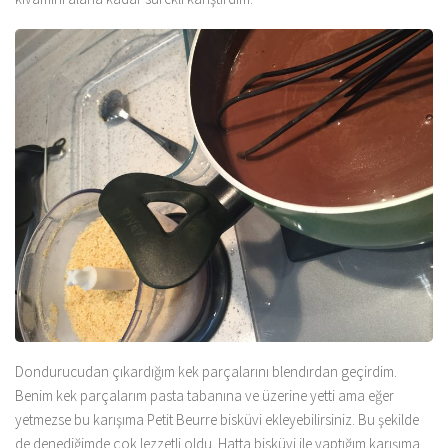
Dondurucudan çıkardığım kek parçalarını blendırdan geçirdim.
Benim kek parçalarım pasta tabanına ve üzerine yetti ama eğer
yetmezse bu karışıma Petit Beurre bisküvi ekleyebilirsiniz. Bu şekilde
de denediğimde çok lezzetli oldu. Hatta bisküvi ile yaptığım karışıma