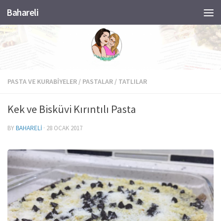
Bahareli
Skip to content
PASTA VE KURABIYELER
/
PASTALAR
/
TATLILAR
Kek ve Bisküvi Kırıntılı Pasta
BY
BAHARELI
·
28 OCAK 2017