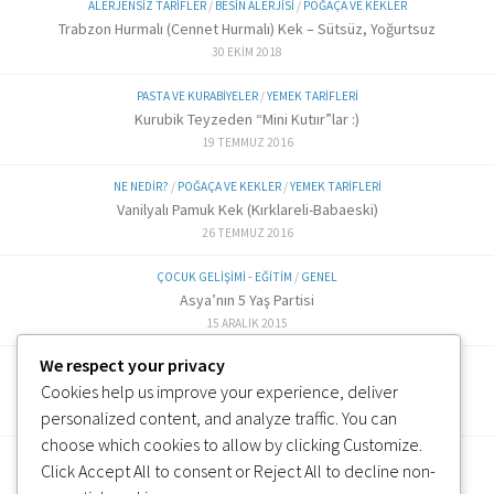
ALERJENSIZ TARIFLER
/
BESIN ALERJISI
/
POĞAÇA VE KEKLER
Trabzon Hurmalı (Cennet Hurmalı) Kek – Sütsüz, Yoğurtsuz
30 EKIM 2018
PASTA VE KURABIYELER
/
YEMEK TARIFLERI
Kurubik Teyzeden “Mini Kutıır”lar :)
19 TEMMUZ 2016
NE NEDIR?
/
POĞAÇA VE KEKLER
/
YEMEK TARIFLERI
Vanilyalı Pamuk Kek (Kırklareli-Babaeski)
26 TEMMUZ 2016
ÇOCUK GELIŞIMI - EĞITIM
/
GENEL
Asya’nın 5 Yaş Partisi
15 ARALIK 2015
We respect your privacy
ALTERNATIF TARIFLER
/
EK GIDA
Cookies help us improve your experience, deliver
Labne Peynir Yapımı (6 ve üzeri)
3 OCAK 2019
personalized content, and analyze traffic. You can
choose which cookies to allow by clicking
Customize
.
Click
Accept All
to consent or
Reject All
to decline non-