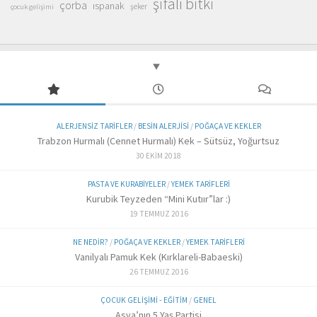
şifalı bitki
çorba
ıspanak
şeker
çocuk gelişimi
ALERJENSIZ TARIFLER
/
BESIN ALERJISI
/
POĞAÇA VE KEKLER
Trabzon Hurmalı (Cennet Hurmalı) Kek – Sütsüz, Yoğurtsuz
30 EKIM 2018
PASTA VE KURABIYELER
/
YEMEK TARIFLERI
Kurubik Teyzeden “Mini Kutıır”lar :)
19 TEMMUZ 2016
NE NEDIR?
/
POĞAÇA VE KEKLER
/
YEMEK TARIFLERI
Vanilyalı Pamuk Kek (Kırklareli-Babaeski)
26 TEMMUZ 2016
ÇOCUK GELIŞIMI - EĞITIM
/
GENEL
Asya’nın 5 Yaş Partisi