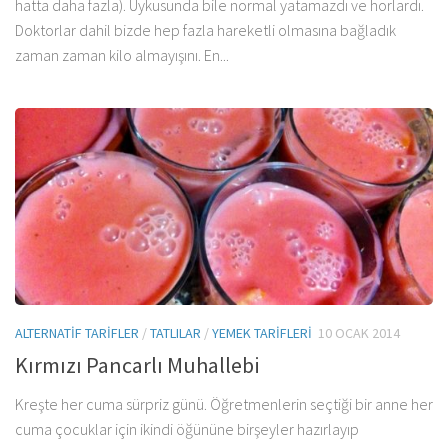
hatta daha fazla). Uykusunda bile normal yatamazdı ve horlardı.
Doktorlar dahil bizde hep fazla hareketli olmasına bağladık
zaman zaman kilo almayışını. En...
ALTERNATIF TARIFLER
/
TATLILAR
/
YEMEK TARIFLERI
10 OCAK 2014
Kırmızı Pancarlı Muhallebi
Kreşte her cuma sürpriz günü. Öğretmenlerin seçtiği bir anne her
cuma çocuklar için ikindi öğününe birşeyler hazırlayıp