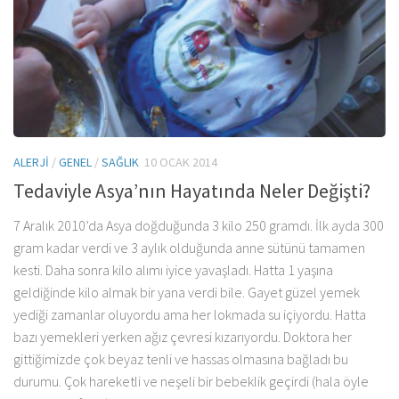
ALERJI
/
GENEL
/
SAĞLIK
10 OCAK 2014
Tedaviyle Asya’nın Hayatında Neler Değişti?
7 Aralık 2010’da Asya doğduğunda 3 kilo 250 gramdı. İlk ayda 300
gram kadar verdi ve 3 aylık olduğunda anne sütünü tamamen
kesti. Daha sonra kilo alımı iyice yavaşladı. Hatta 1 yaşına
geldiğinde kilo almak bir yana verdi bile. Gayet güzel yemek
yediği zamanlar oluyordu ama her lokmada su içiyordu. Hatta
bazı yemekleri yerken ağız çevresi kızarıyordu. Doktora her
gittiğimizde çok beyaz tenli ve hassas olmasına bağladı bu
durumu. Çok hareketli ve neşeli bir bebeklik geçirdi (hala öyle