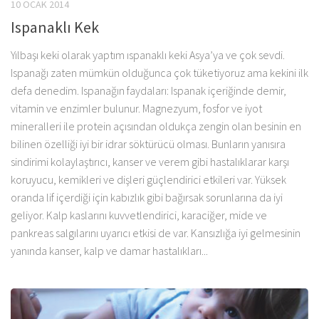
10 OCAK 2014
Ispanaklı Kek
Yılbaşı keki olarak yaptım ıspanaklı keki Asya’ya ve çok sevdi.
Ispanağı zaten mümkün olduğunca çok tüketiyoruz ama kekini ilk
defa denedim. Ispanağın faydaları: Ispanak içeriğinde demir,
vitamin ve enzimler bulunur. Magnezyum, fosfor ve iyot
mineralleri ile protein açısından oldukça zengin olan besinin en
bilinen özelliği iyi bir idrar söktürücü olması. Bunların yanısıra
sindirimi kolaylaştırıcı, kanser ve verem gibi hastalıklarar karşı
koruyucu, kemikleri ve dişleri güçlendirici etkileri var. Yüksek
oranda lif içerdiği için kabızlık gibi bağırsak sorunlarına da iyi
geliyor. Kalp kaslarını kuvvetlendirici, karaciğer, mide ve
pankreas salgılarını uyarıcı etkisi de var. Kansızlığa iyi gelmesinin
yanında kanser, kalp ve damar hastalıkları...