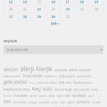
13
14
15
16
17
18
19
20
21
22
23
24
25
26
27
28
29
30
31
Şub »
ARŞIVLER
Arşivler
alerji
Alerjik
alerjen
astım
anaokulu
bahareli
besin alerjisi
doğum günü
beylikdüzü
gül damlası
bebek yemekleri
gıda alerjisi
kek
keçiboynuzu
inek sütü alerjisi
keçi
havuç
Keçi sütü
keçiboynuzu tozu
keçi tereyağ
kreş
keçi yoğurdu
süt
süt alerjisi
muhallebi
pasta
kırmızı
sebze
pancar
soğuk
tarçın
tatlı
yumurta
yeşil
yaş pasta
zencefil
tatlı tarifleri
tereyağ
yoğurt
yemek