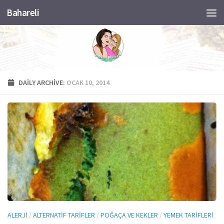
Bahareli
Skip to content
DAILY ARCHIVE:
OCAK 10, 2014
ALERJI
/
ALTERNATIF TARIFLER
/
POĞAÇA VE KEKLER
/
YEMEK TARIFLERI