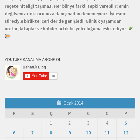
reçete niteliği taşımaz. Her bünye farklı tepki verebilir; emin
değilseniz doktorunuza danışmadan denemeyiniz. İyileşme
süreciyle birlikte içerikler de genişledi: Günlük yaşamdan
notlar, kitaplar ve hobiler artık bu yolculuğuma eşlik ediyor.
YOUTUBE KANALIMA ABONE OL
Ocak 2014
P
S
Ç
P
C
C
P
1
2
3
4
5
6
7
8
9
10
11
12