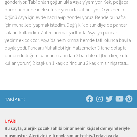
gönderiyor. Tabi onları çoğunlukla Asya yiyemiyor. Kek, poğaça,
börek hepsinde inek sütü ve yumurta kullanılıyor. O yüzden o
öğünü Asya için evde hazırlayıp gönderiyoruz. Bende bu hafta
için muhallebi yapmak istedim. Değişiklik olsun diye de pancar
sularını kullandım. Zaten normal şartlarda Asya’ya pancar
yedirmek çok zor. Asya’da hem kırmızı hemde tatlı olunca bayıla
bayıla yedi. Pancarlı Muhallebi için Malzemeler 3 tane dolapta
dondurduduğum pancar sularından 3 bardak süt (ben keçi sütü
kullanıyorum) 2 kaşık un 1 kaşık pirinç unu 2 kaşık mısır nişastası...
TAKİP ET:
UYARI
Bu sayfa, alerjik çocuk sahibi bir annenin kişisel deneyimleriyle
oluşmuştur. Alerjiyle ilgili paylaşımlar teşhis/tedavi ya da