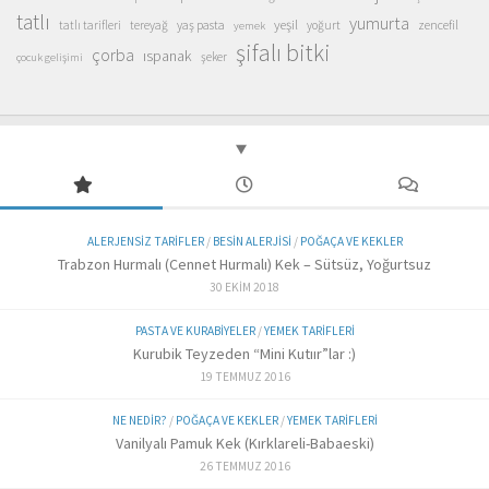
tatlı
yumurta
yeşil
yaş pasta
zencefil
tatlı tarifleri
tereyağ
yoğurt
yemek
şifalı bitki
çorba
ıspanak
şeker
çocuk gelişimi
ALERJENSIZ TARIFLER
/
BESIN ALERJISI
/
POĞAÇA VE KEKLER
Trabzon Hurmalı (Cennet Hurmalı) Kek – Sütsüz, Yoğurtsuz
30 EKIM 2018
PASTA VE KURABIYELER
/
YEMEK TARIFLERI
Kurubik Teyzeden “Mini Kutıır”lar :)
19 TEMMUZ 2016
NE NEDIR?
/
POĞAÇA VE KEKLER
/
YEMEK TARIFLERI
Vanilyalı Pamuk Kek (Kırklareli-Babaeski)
26 TEMMUZ 2016