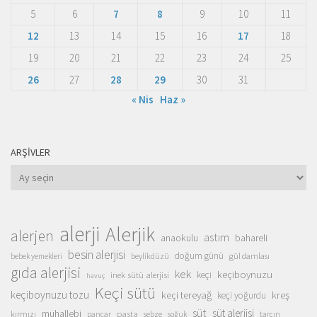
5
6
7
8
9
10
11
12
13
14
15
16
17
18
19
20
21
22
23
24
25
26
27
28
29
30
31
« Nis
Haz »
ARŞIVLER
Arşivler
alerji
Alerjik
alerjen
astım
anaokulu
bahareli
besin alerjisi
doğum günü
beylikdüzü
gül damlası
bebek yemekleri
gıda alerjisi
kek
keçiboynuzu
inek sütü alerjisi
keçi
havuç
Keçi sütü
keçiboynuzu tozu
keçi tereyağ
kreş
keçi yoğurdu
süt
süt alerjisi
muhallebi
pasta
kırmızı
sebze
pancar
soğuk
tarçın