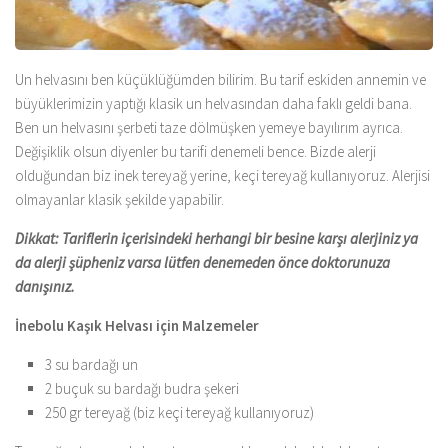
Un helvasını ben küçüklüğümden bilirim. Bu tarif eskiden annemin ve
büyüklerimizin yaptığı klasik un helvasından daha faklı geldi bana.
Ben un helvasını şerbeti taze dölmüşken yemeye bayılırım ayrıca.
Değişiklik olsun diyenler bu tarifi denemeli bence. Bizde alerji
olduğundan biz inek tereyağ yerine, keçi tereyağ kullanıyoruz. Alerjisi
olmayanlar klasik şekilde yapabilir.
Dikkat: Tariflerin içerisindeki herhangi bir besine karşı alerjiniz ya
da alerji şüpheniz varsa lütfen denemeden önce doktorunuza
danışınız.
İnebolu Kaşık Helvası için Malzemeler
3 su bardağı un
2 buçuk su bardağı budra şekeri
250 gr tereyağ (biz keçi tereyağ kullanıyoruz)