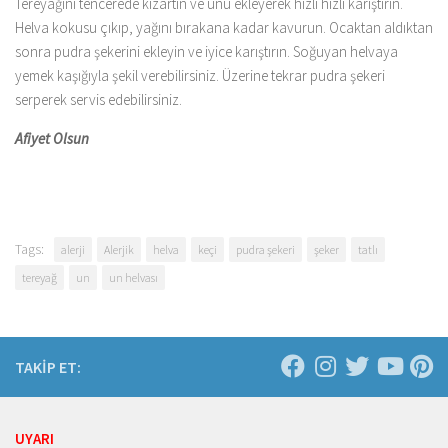
Tereyağını tencerede kızartın ve unu ekleyerek hızlı hızlı karıştırın.
Helva kokusu çıkıp, yağını bırakana kadar kavurun. Ocaktan aldıktan
sonra pudra şekerini ekleyin ve iyice karıştırın. Soğuyan helvaya
yemek kaşığıyla şekil verebilirsiniz. Üzerine tekrar pudra şekeri
serperek servis edebilirsiniz.
Afiyet Olsun
Tags:
alerji
Alerjik
helva
keçi
pudra şekeri
şeker
tatlı
tereyağ
un
un helvası
TAKİP ET:
UYARI