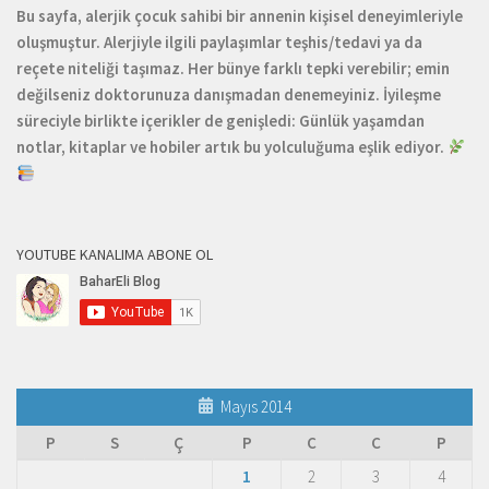
Bu sayfa, alerjik çocuk sahibi bir annenin kişisel deneyimleriyle
oluşmuştur. Alerjiyle ilgili paylaşımlar teşhis/tedavi ya da
reçete niteliği taşımaz. Her bünye farklı tepki verebilir; emin
değilseniz doktorunuza danışmadan denemeyiniz. İyileşme
süreciyle birlikte içerikler de genişledi: Günlük yaşamdan
notlar, kitaplar ve hobiler artık bu yolculuğuma eşlik ediyor.
YOUTUBE KANALIMA ABONE OL
Mayıs 2014
P
S
Ç
P
C
C
P
1
2
3
4